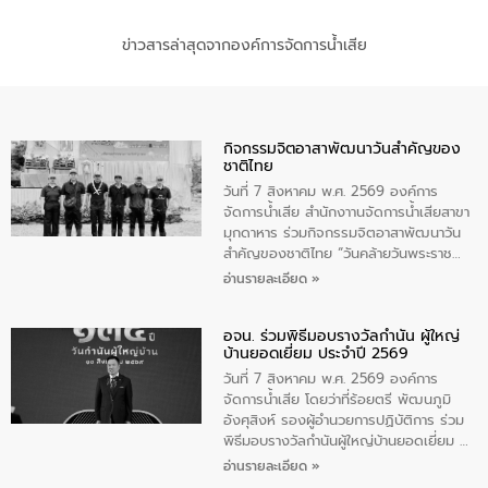
ข่าวสารล่าสุดจากองค์การจัดการน้ำเสีย
กิจกรรมจิตอาสาพัฒนาวันสําคัญของ
ชาติไทย
วันที่ 7 สิงหาคม พ.ศ. 2569 องค์การ
จัดการน้ำเสีย สำนักงาานจัดการน้ำเสียสาขา
มุกดาหาร ร่วมกิจกรรมจิตอาสาพัฒนาวัน
สําคัญของชาติไทย “วันคล้ายวันพระราช
สมภพ สมเด็จพระนางเจ้าสิริกิติ์พระบรม
อ่านรายละเอียด »
ราชินีนาถ พระบรมราชชนนีพันปีหลวง และ
วันแม่แห่งชาติ 12 สิงหาคม” โดยมีนายชลิต
อจน. ร่วมพิธีมอบรางวัลกำนัน ผู้ใหญ่
ทิพย์คำ รองผู้ว่าราชการจังหวัดมุกดาหาร
บ้านยอดเยี่ยม ประจำปี 2569
เป็นประธานในพิธี ณ เรือนจําชั่วคราวนาโสก
ตําบลนาโสก อําเภอเมืองมุกดาหาร จังหวัด
วันที่ 7 สิงหาคม พ.ศ. 2569 องค์การ
มุกดาหาร โดยในกิจกรรมได้ร่วมปลูกป่า และ
จัดการน้ำเสีย โดยว่าที่ร้อยตรี พัฒนภูมิ
ทําความสะอาดภายในบริเวณ จัดกิจกรรม
อังศุสิงห์ รองผู้อำนวยการปฏิบัติการ ร่วม
เพื่อถวายเป็นพระราชกุศล สมเด็จพระนาง
พิธีมอบรางวัลกำนันผู้ใหญ่บ้านยอดเยี่ยม ณ
เจ้าสิริกิติ์พระบรมราชินีนาถ พระบรมราช
ทำเนียบรัฐบาล โดยมีนายอนุทิน ชาญวีรกูล
อ่านรายละเอียด »
ชนนีพันปีหลวง พร้อมถวายสัจปฏิญาณ
นายกรัฐมนตรีและรัฐมนตรีว่าการกระทรวง