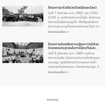
ทำความดีด้วยหัวใจ
มหาดไทย เป็นประธานมอบรางวัลแหนบ
โครงการราไวย์สวยด้วยมือและใจเรา
ทองคำและประกาศเกียรติคุณให้แก่ กำนัน
ผู้ใหญ่บ้านยอดเยี่ยม พร้อมกล่าวชื่นชม ให้
วันที่ 7 สิงหาคม พ.ศ. 2569 เวลา 9:00-
โอวาท และมอบนโยบาย
12:00 น. องค์การจัดการน้ำเสีย สำนักงาน
จัดการน้ำเสียสาขาภูเก็ต พื้นที่ศูนย์บริหาร
จัดการคุณภาพน้ำเทศบาลตำบลราไวย์ เข้า
ร่วมโครงการราไวย์สวยด้วยมือและใจเรา
อ่านรายละเอียด »
โดยมีนายเทมส์ ไกรทัศน์ นายกเทศมนตรี
ตำบลราไวย์ เจ้าหน้าที่เทศบาล ชาวบ้าน
โครงการส่งเสริมความรู้และการมีส่วน
ประชาชน ตัวแทนจากโรงแรมต่างๆ ในเขต
ร่วมของประชาชนในการป้องกันและ
เทศบาลตำบลราไวย์ ศูนย์บริหารจัดการ
แก้ไขปัญหาน้ำเสียอย่างยั่งยืน
คุณภาพน้ำเทศบาลตำบลราไวย์ นำโดยนาย
วันที่ 6 สิงหาคม พ.ศ. 2569 องค์การ
น้อย แก้วเศษ ผู้จัดการสำนักงานจัดการน้ำ
จัดการน้ำเสีย สำนักงานจัดการน้ำเสียสาขา
เสียสาขาภูเก็ต พร้อมด้วยเจ้าหน้าที่ จำนวน
นครปฐม ศูนย์บริหารจัดการคุณภาพน้ำ
5 คน ร่วมทำกิจกรรม ทำความสะอาด
เทศบาลตำบลบางเลน จังหวัดนครปฐม จัด
ชายหาดและแหล่งท่องเที่ยว ณ บริเวณ
กิจกรรมภายใต้โครงการส่งเสริมความรู้และ
อ่านรายละเอียด »
แหลมพรหมเทพ หมู่ที่ 6 ตำบลราไวย์
การมีส่วนร่วมของประชาชนในการป้องกัน
อำเภอเมือง จังหวัดภูเก็ต
และแก้ไขปัญหาน้ำเสียอย่างยั่งยืน ตาม
นโยบาย “มหาดไทย ทำ ทัน ที Action 5
PLUS” โดยจัดอบรมให้ความรู้แก่ประชาชน
และนักเรียน เพื่อส่งเสริมความรู้ด้านการ
จัดการน้ำเสียและสร้างจิตสำนึกในการ
หมวดหมู่
อนุรักษ์สิ่งแวดล้อม ในหัวข้อ “น้ำเสียชุมชน