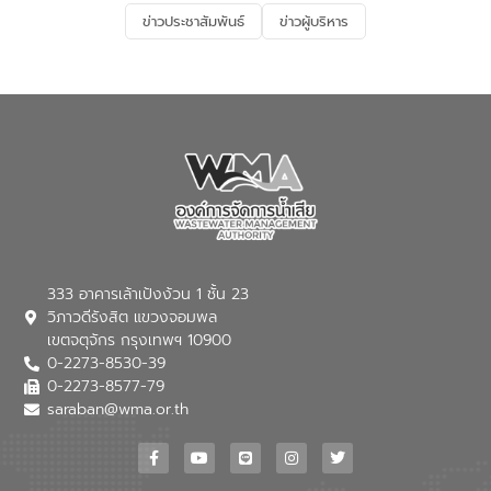
และการบำบัดน้ำเสียเบื้องต้น” โดยให้ความรู้
ข่าวประชาสัมพันธ์
ข่าวผู้บริหาร
เกี่ยวกับสาเหตุและผลกระทบของน้ำเสีย
แนวทางการลดการเกิดน้ำเสียจากแหล่ง
กำเนิด การบำบัดน้ำเสียเบื้องต้นในครัวเรือน
ณ เทศบาลตำบลบางเลน จังหวัดนครปฐม
333 อาคารเล้าเป้งง้วน 1 ชั้น 23
วิภาวดีรังสิต แขวงจอมพล
เขตจตุจักร กรุงเทพฯ 10900
0-2273-8530-39
0-2273-8577-79
saraban@wma.or.th