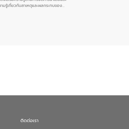
ความรู้เกี่ยวกับสาเหตุและผลกระทบของน้ำ
หอไตรปิฏการาม อำเภอเมืองกาฬสินธุ์
ติดต่อเรา