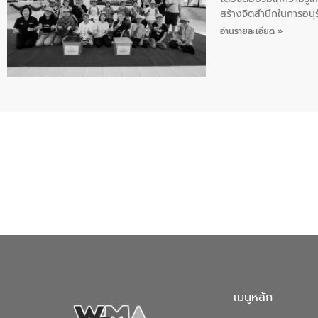
สร้างจิตสำนึกในการอนุร
เสีย แนวทางการลดการเก
อ่านรายละเอียด »
จังหวัดกาฬสินธุ์
เมนูหลัก