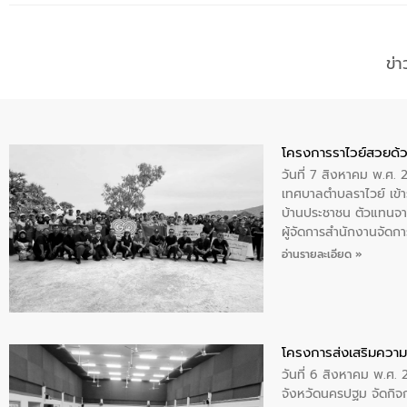
ข่
โครงการราไวย์สวยด้ว
วันที่ 7 สิงหาคม พ.ศ. 
เทศบาลตำบลราไวย์ เข้า
บ้านประชาชน ตัวแทนจา
ผู้จัดการสำนักงานจัดก
บริเวณแหลมพรหมเทพ หมู
อ่านรายละเอียด »
โครงการส่งเสริมความร
วันที่ 6 สิงหาคม พ.ศ
จังหวัดนครปฐม จัดกิจก