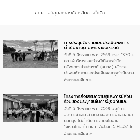
ข่าวสารล่าสุดจากองค์การจัดการน้ำเสีย
การประชุมติดตามและประเมินผลการ
ดำเนินงานตามพระราชบัญญัติ
ทรัพยากรน้ำ พ.ศ. 2561 ประจำ
วันที่ 5 สิงหาคม พ.ศ. 2569 เวลา 13.30 น.
ปีงบประมาณ พ.ศ. 2569
คณะผู้บริหารและเจ้าหน้าที่จากสำนัก
ทรัพยากรน้ำแห่งชาติ (สนทช.) เข้าร่วม
ประชุมติดตามและประเมินผลการดำเนินงาน
ตามพระราชบัญญัติทรัพยากรน้ำ พ.ศ. 2561
อ่านรายละเอียด »
ประจำปีงบประมาณ พ.ศ. 2569 ณ ศูนย์
บริหารจัดการคุณภาพน้ำเทศบาลตำบล
โครงการส่งเสริมความรู้และการมีส่วน
วัดสิงห์ จังหวัดชัยนาท โดยมีนายแสงชัย
ร่วมของประชาชนในการป้องกันและ
สุขชื่น นายกเทศมนตรีตำบลวัดสิงห์ คณะผู้
แก้ไขปัญหาน้ำเสียอย่างยั่งยืน
บริหารเทศบาลตำบลวัดสิงห์ ผู้นำชุมชน และ
วันที่ 5 สิงหาคม พ.ศ. 2569 องค์การ
ประชาชนในพื้นที่เทศบาลตำบลวัดสิงก์ที่มี
จัดการน้ำเสีย สำนักงานจัดการน้ำเสียสาขา
ส่วนได้ส่วนเสียในโครงก่อสร้างศูนย์บริหาร
นนทบุรี ได้ดำเนินการตามนโยบาย
จัดการคุณภาพน้ำเทศบาลตำบลวัดสิงห์
“มหาดไทย ทำ ทัน ที Action 5 PLUS” โดย
จังหวัดชัยนาท ให้การต้อนรับ
จัดโครงการส่งเสริมความรู้และการมีส่วน
อ่านรายละเอียด »
ร่วมของประชาชนในการป้องกันและแก้ไข