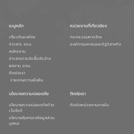
การใหญ่ อีสท์ วอเตอร์ ย้ำว่า การบริหาร
จัดการน้ำยุคใหม่ต้องมุ่งเน้นความคุ้มค่า
ตลอดระบบ โดยการนำน้ำบำบัดกลับมาใช้ใหม่
จะช่วยลดการพึ่งพาน้ำธรรมชาติและสร้าง
เมนูหลัก
หน่วยงานที่เกียวข้อง
สมดุลทางเศรษฐกิจและสิ่งแวดล้อมได้อย่าง
เป็นรูปธรรม ความร่วมมือระหว่างภาครัฐและ
เกี่ยวกับองค์กร
กระทรวงมหาดไทย
ภาคเอกชนในครั้งนี้ นับเป็นก้าวสำคัญของ
องค์การจัดการน้ำเสีย (อจน.) ในการร่วมวาง
ข่าวสาร อจน.
องค์การมหาชนและรัฐวิสาหกิจ
รากฐานโครงสร้างพื้นฐานด้านน้ำของ
สมัครงาน
ประเทศ เพื่อยกระดับประสิทธิภาพการใช้
ข่าวสารการจัดซื้อจัดจ้าง
ทรัพยากรน้ำให้เกิดประโยชน์สูงสุดและเป็นไป
ผลงาน อจน.
ตามมาตรฐานสากล
ติดต่อเรา
รายงานความยั่งยืน
นโยบายความปลอดภัย
ติดต่อเรา
นโยบายความปลอดภัยด้าน
ติดต่อหน่วยงานภายใน
เว็บไซต์
นโยบายคุ้มครองข้อมูลส่วน
บุคคล