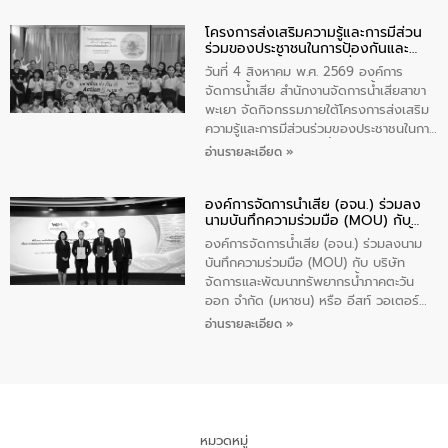
ปัญหาน้ำเสียอย่างยั่งยืน ภายใต้กิจกรรม
โครงการส่งเสริมความรู้และการมีส่วน
“ชุมชนร่วมใจ น้ำใสยั่งยืน” ได้บรรยายให้
ร่วมของประชาชนในการป้องกันและ
ความรู้เกี่ยวกับการจัดการน้ำเสียและการใช้
แก้ไขปัญหาน้ำเสียอย่างยั่งยืน
ถังดักไขมันให้แก่นักเรียนโรงเรียนวัดบ่อ
วันที่ 4 สิงหาคม พ.ศ. 2569 องค์การ
(นันทวิทยา) เทศบาลนครปากเกร็ด อำเภอ
จัดการน้ำเสีย สำนักงานจัดการน้ำเสียสาขา
ปากเกร็ด จังหวัดนนทบุรี จำนวน 30 คน
พะเยา จัดกิจกรรมภายใต้โครงการส่งเสริม
ความรู้และการมีส่วนร่วมของประชาชนในการ
ป้องกันและแก้ไขปัญหาน้ำเสียอย่างยั่งยืน
อ่านรายละเอียด »
ตามนโยบาย “มหาดไทย ทำทันที Action 5
Plus” โดยจัดอบรมให้ความรู้เรื่องน้ำเสีย
องค์การจัดการน้ำเสีย (อจน.) ร่วมลง
ชุมชนและการบำบัดน้ำเสียเบื้องต้น ให้กับ
นามบันทึกความร่วมมือ (MOU) กับ
นักเรียนชั้นประถมศึกษาปีที่ 5 โรงเรียน
บริษัท จัดการและพัฒนาทรัพยากรน้ำ
เทศบาล 1 (พะเยาประชานุกูล) จำนวน 30
องค์การจัดการน้ำเสีย (อจน.) ร่วมลงนาม
ภาคตะวันออก จำกัด (มหาชน) หรือ อีส
คน
บันทึกความร่วมมือ (MOU) กับ บริษัท
ท์ วอเตอร์
จัดการและพัฒนาทรัพยากรน้ำภาคตะวัน
ออก จำกัด (มหาชน) หรือ อีสท์ วอเตอร์
เมื่อวันอังคารที่ 4 สิงหาคม 2569 ณ ห้อง
อ่านรายละเอียด »
อเนกประสงค์ ชั้น 22 อาคารอีสท์วอเตอร์
ในหัวข้อ “การร่วมศึกษาแนวทางการบริหาร
จัดการน้ำเสียและการนำน้ำกลับมาใช้ประโยชน์
ของประเทศไทย” เพื่อยกระดับการบริหาร
จัดการทรัพยากรน้ำ เสริมสร้างความมั่นคง
ด้านน้ำของประเทศ และเตรียมความพร้อม
หมวดหมู่