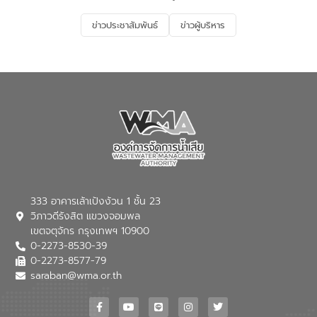
รองรับการเติบโตของเมือง รวมถึงการ
ลงทุนในอุตสาหกรรมแห่งอนาคต ตลอดจน
ข่าวประชาสัมพันธ์
ข่าวผู้บริหาร
มุ่งตอบโจทย์ความท้าทายจากวิกฤตการ
เปลี่ยนแปลงสภาพภูมิอากาศและความเสี่ยง
ภัยแล้งในระยะยาว การประสานความร่วมมือ
ในครั้งนี้เป็นการดึงจุดแข็งและความ
เชี่ยวชาญด้านระบบบำบัดน้ำเสียที่เป็นมิตร
ต่อสิ่งแวดล้อมของ องค์การจัดการน้ำเสีย
(อจน.) มาผสานกับประสบการณ์และ
เทคโนโลยีโครงข่ายน้ำครบวงจรในพื้นที่ EEC
ของอีสท์ วอเตอร์ เพื่อร่วมกันศึกษา
เทคโนโลยีการปรับปรุงคุณภาพน้ำ (Water
Reuse) และพัฒนารูปแบบการดำเนินงาน
ร่วมกับท้องถิ่นให้เกิดระบบบริหารจัดการน้ำ
อย่างเป็นรูปธรรม เพื่อรองรับความต้องการ
333 อาคารเล้าเป้งง้วน 1 ชั้น 23
ใช้น้ำที่พุ่งสูงขึ้นจากการขยายตัวของ
วิภาวดีรังสิต แขวงจอมพล
อุตสาหกรรม นายชีระ วงศบูรณะ ผู้อำนวย
เขตจตุจักร กรุงเทพฯ 10900
การองค์การจัดการน้ำเสีย กล่าวถึงภารกิจ
0-2273-8530-39
หลักของ อจน. ในการพัฒนาระบบบำบัดน้ำ
เสียเมื่อผสานกับความเชี่ยวชาญของอีสท์
0-2273-8577-79
วอเตอร์ จะช่วยขับเคลื่อนการศึกษาทั้งในมิติ
saraban@wma.or.th
ทางเทคนิคและความคุ้มค่าทางเศรษฐกิจ
เพื่อสนับสนุนการพัฒนาเมืองอย่างยั่งยืน
ขณะที่ นายบดินทร์ อุดล กรรมการผู้อำนวย