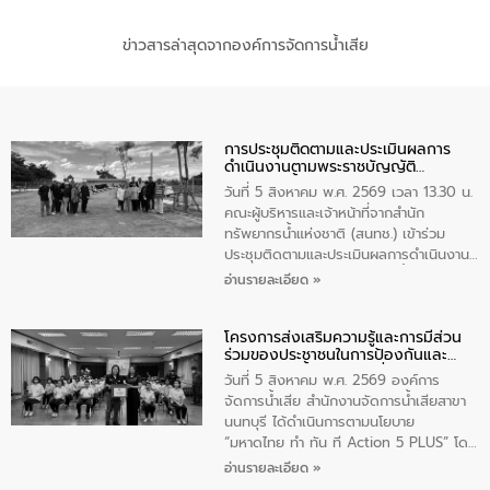
ข่าวสารล่าสุดจากองค์การจัดการน้ำเสีย
การประชุมติดตามและประเมินผลการ
ดำเนินงานตามพระราชบัญญัติ
ทรัพยากรน้ำ พ.ศ. 2561 ประจำ
วันที่ 5 สิงหาคม พ.ศ. 2569 เวลา 13.30 น.
ปีงบประมาณ พ.ศ. 2569
คณะผู้บริหารและเจ้าหน้าที่จากสำนัก
ทรัพยากรน้ำแห่งชาติ (สนทช.) เข้าร่วม
ประชุมติดตามและประเมินผลการดำเนินงาน
ตามพระราชบัญญัติทรัพยากรน้ำ พ.ศ. 2561
อ่านรายละเอียด »
ประจำปีงบประมาณ พ.ศ. 2569 ณ ศูนย์
บริหารจัดการคุณภาพน้ำเทศบาลตำบล
โครงการส่งเสริมความรู้และการมีส่วน
วัดสิงห์ จังหวัดชัยนาท โดยมีนายแสงชัย
ร่วมของประชาชนในการป้องกันและ
สุขชื่น นายกเทศมนตรีตำบลวัดสิงห์ คณะผู้
แก้ไขปัญหาน้ำเสียอย่างยั่งยืน
บริหารเทศบาลตำบลวัดสิงห์ ผู้นำชุมชน และ
วันที่ 5 สิงหาคม พ.ศ. 2569 องค์การ
ประชาชนในพื้นที่เทศบาลตำบลวัดสิงก์ที่มี
จัดการน้ำเสีย สำนักงานจัดการน้ำเสียสาขา
ส่วนได้ส่วนเสียในโครงก่อสร้างศูนย์บริหาร
นนทบุรี ได้ดำเนินการตามนโยบาย
จัดการคุณภาพน้ำเทศบาลตำบลวัดสิงห์
“มหาดไทย ทำ ทัน ที Action 5 PLUS” โดย
จังหวัดชัยนาท ให้การต้อนรับ
จัดโครงการส่งเสริมความรู้และการมีส่วน
อ่านรายละเอียด »
ร่วมของประชาชนในการป้องกันและแก้ไข