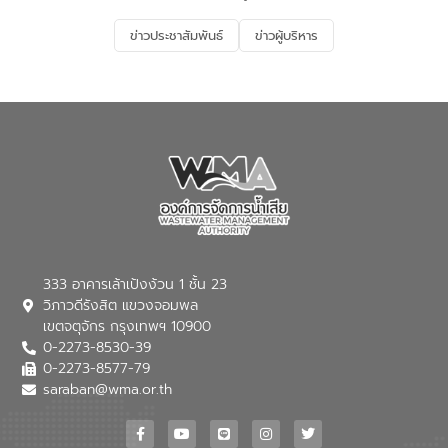
รองรับการเติบโตของเมือง รวมถึงการ
ลงทุนในอุตสาหกรรมแห่งอนาคต ตลอดจน
ข่าวประชาสัมพันธ์
ข่าวผู้บริหาร
มุ่งตอบโจทย์ความท้าทายจากวิกฤตการ
เปลี่ยนแปลงสภาพภูมิอากาศและความเสี่ยง
ภัยแล้งในระยะยาว การประสานความร่วมมือ
ในครั้งนี้เป็นการดึงจุดแข็งและความ
เชี่ยวชาญด้านระบบบำบัดน้ำเสียที่เป็นมิตร
ต่อสิ่งแวดล้อมของ องค์การจัดการน้ำเสีย
(อจน.) มาผสานกับประสบการณ์และ
เทคโนโลยีโครงข่ายน้ำครบวงจรในพื้นที่ EEC
ของอีสท์ วอเตอร์ เพื่อร่วมกันศึกษา
เทคโนโลยีการปรับปรุงคุณภาพน้ำ (Water
Reuse) และพัฒนารูปแบบการดำเนินงาน
ร่วมกับท้องถิ่นให้เกิดระบบบริหารจัดการน้ำ
อย่างเป็นรูปธรรม เพื่อรองรับความต้องการ
333 อาคารเล้าเป้งง้วน 1 ชั้น 23
ใช้น้ำที่พุ่งสูงขึ้นจากการขยายตัวของ
วิภาวดีรังสิต แขวงจอมพล
อุตสาหกรรม นายชีระ วงศบูรณะ ผู้อำนวย
เขตจตุจักร กรุงเทพฯ 10900
การองค์การจัดการน้ำเสีย กล่าวถึงภารกิจ
0-2273-8530-39
หลักของ อจน. ในการพัฒนาระบบบำบัดน้ำ
เสียเมื่อผสานกับความเชี่ยวชาญของอีสท์
0-2273-8577-79
วอเตอร์ จะช่วยขับเคลื่อนการศึกษาทั้งในมิติ
saraban@wma.or.th
ทางเทคนิคและความคุ้มค่าทางเศรษฐกิจ
เพื่อสนับสนุนการพัฒนาเมืองอย่างยั่งยืน
ขณะที่ นายบดินทร์ อุดล กรรมการผู้อำนวย