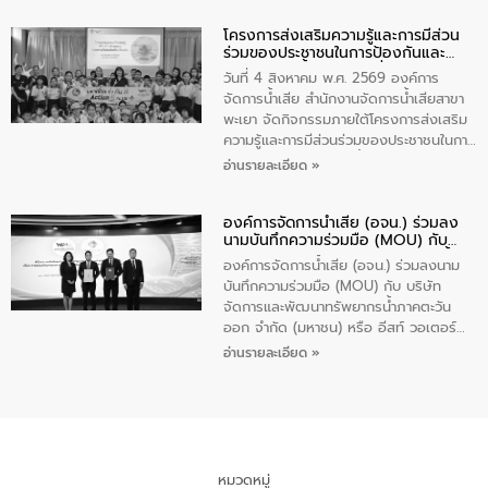
ปัญหาน้ำเสียอย่างยั่งยืน ภายใต้กิจกรรม
โครงการส่งเสริมความรู้และการมีส่วน
“ชุมชนร่วมใจ น้ำใสยั่งยืน” ได้บรรยายให้
ร่วมของประชาชนในการป้องกันและ
ความรู้เกี่ยวกับการจัดการน้ำเสียและการใช้
แก้ไขปัญหาน้ำเสียอย่างยั่งยืน
ถังดักไขมันให้แก่นักเรียนโรงเรียนวัดบ่อ
วันที่ 4 สิงหาคม พ.ศ. 2569 องค์การ
(นันทวิทยา) เทศบาลนครปากเกร็ด อำเภอ
จัดการน้ำเสีย สำนักงานจัดการน้ำเสียสาขา
ปากเกร็ด จังหวัดนนทบุรี จำนวน 30 คน
พะเยา จัดกิจกรรมภายใต้โครงการส่งเสริม
ความรู้และการมีส่วนร่วมของประชาชนในการ
ป้องกันและแก้ไขปัญหาน้ำเสียอย่างยั่งยืน
อ่านรายละเอียด »
ตามนโยบาย “มหาดไทย ทำทันที Action 5
Plus” โดยจัดอบรมให้ความรู้เรื่องน้ำเสีย
องค์การจัดการน้ำเสีย (อจน.) ร่วมลง
ชุมชนและการบำบัดน้ำเสียเบื้องต้น ให้กับ
นามบันทึกความร่วมมือ (MOU) กับ
นักเรียนชั้นประถมศึกษาปีที่ 5 โรงเรียน
บริษัท จัดการและพัฒนาทรัพยากรน้ำ
เทศบาล 1 (พะเยาประชานุกูล) จำนวน 30
องค์การจัดการน้ำเสีย (อจน.) ร่วมลงนาม
ภาคตะวันออก จำกัด (มหาชน) หรือ อีส
คน
บันทึกความร่วมมือ (MOU) กับ บริษัท
ท์ วอเตอร์
จัดการและพัฒนาทรัพยากรน้ำภาคตะวัน
ออก จำกัด (มหาชน) หรือ อีสท์ วอเตอร์
เมื่อวันอังคารที่ 4 สิงหาคม 2569 ณ ห้อง
อ่านรายละเอียด »
อเนกประสงค์ ชั้น 22 อาคารอีสท์วอเตอร์
ในหัวข้อ “การร่วมศึกษาแนวทางการบริหาร
จัดการน้ำเสียและการนำน้ำกลับมาใช้ประโยชน์
ของประเทศไทย” เพื่อยกระดับการบริหาร
จัดการทรัพยากรน้ำ เสริมสร้างความมั่นคง
ด้านน้ำของประเทศ และเตรียมความพร้อม
หมวดหมู่