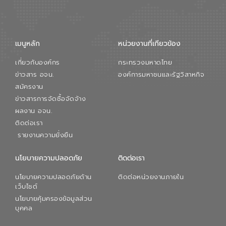
การใหญ่ อีสท์ วอเตอร์ ย้ำว่า การบริหาร
จัดการน้ำยุคใหม่ต้องมุ่งเน้นความคุ้มค่า
ตลอดระบบ โดยการนำน้ำบำบัดกลับมาใช้ใหม่
จะช่วยลดการพึ่งพาน้ำธรรมชาติและสร้าง
เมนูหลัก
หน่วยงานที่เกียวข้อง
สมดุลทางเศรษฐกิจและสิ่งแวดล้อมได้อย่าง
เป็นรูปธรรม ความร่วมมือระหว่างภาครัฐและ
เกี่ยวกับองค์กร
กระทรวงมหาดไทย
ภาคเอกชนในครั้งนี้ นับเป็นก้าวสำคัญของ
องค์การจัดการน้ำเสีย (อจน.) ในการร่วมวาง
ข่าวสาร อจน.
องค์การมหาชนและรัฐวิสาหกิจ
รากฐานโครงสร้างพื้นฐานด้านน้ำของ
สมัครงาน
ประเทศ เพื่อยกระดับประสิทธิภาพการใช้
ข่าวสารการจัดซื้อจัดจ้าง
ทรัพยากรน้ำให้เกิดประโยชน์สูงสุดและเป็นไป
ผลงาน อจน.
ตามมาตรฐานสากล
ติดต่อเรา
รายงานความยั่งยืน
นโยบายความปลอดภัย
ติดต่อเรา
นโยบายความปลอดภัยด้าน
ติดต่อหน่วยงานภายใน
เว็บไซต์
นโยบายคุ้มครองข้อมูลส่วน
บุคคล