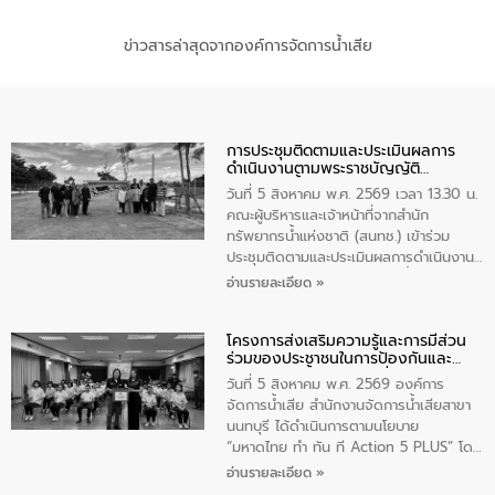
ข่าวสารล่าสุดจากองค์การจัดการน้ำเสีย
การประชุมติดตามและประเมินผลการ
ดำเนินงานตามพระราชบัญญัติ
ทรัพยากรน้ำ พ.ศ. 2561 ประจำ
วันที่ 5 สิงหาคม พ.ศ. 2569 เวลา 13.30 น.
ปีงบประมาณ พ.ศ. 2569
คณะผู้บริหารและเจ้าหน้าที่จากสำนัก
ทรัพยากรน้ำแห่งชาติ (สนทช.) เข้าร่วม
ประชุมติดตามและประเมินผลการดำเนินงาน
ตามพระราชบัญญัติทรัพยากรน้ำ พ.ศ. 2561
อ่านรายละเอียด »
ประจำปีงบประมาณ พ.ศ. 2569 ณ ศูนย์
บริหารจัดการคุณภาพน้ำเทศบาลตำบล
โครงการส่งเสริมความรู้และการมีส่วน
วัดสิงห์ จังหวัดชัยนาท โดยมีนายแสงชัย
ร่วมของประชาชนในการป้องกันและ
สุขชื่น นายกเทศมนตรีตำบลวัดสิงห์ คณะผู้
แก้ไขปัญหาน้ำเสียอย่างยั่งยืน
บริหารเทศบาลตำบลวัดสิงห์ ผู้นำชุมชน และ
วันที่ 5 สิงหาคม พ.ศ. 2569 องค์การ
ประชาชนในพื้นที่เทศบาลตำบลวัดสิงก์ที่มี
จัดการน้ำเสีย สำนักงานจัดการน้ำเสียสาขา
ส่วนได้ส่วนเสียในโครงก่อสร้างศูนย์บริหาร
นนทบุรี ได้ดำเนินการตามนโยบาย
จัดการคุณภาพน้ำเทศบาลตำบลวัดสิงห์
“มหาดไทย ทำ ทัน ที Action 5 PLUS” โดย
จังหวัดชัยนาท ให้การต้อนรับ
จัดโครงการส่งเสริมความรู้และการมีส่วน
อ่านรายละเอียด »
ร่วมของประชาชนในการป้องกันและแก้ไข