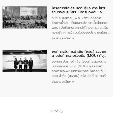
ปัญหาน้ำเสียอย่างยั่งยืน ภายใต้กิจกรรม
โครงการส่งเสริมความรู้และการมีส่วน
“ชุมชนร่วมใจ น้ำใสยั่งยืน” ได้บรรยายให้
ร่วมของประชาชนในการป้องกันและ
ความรู้เกี่ยวกับการจัดการน้ำเสียและการใช้
แก้ไขปัญหาน้ำเสียอย่างยั่งยืน
ถังดักไขมันให้แก่นักเรียนโรงเรียนวัดบ่อ
วันที่ 4 สิงหาคม พ.ศ. 2569 องค์การ
(นันทวิทยา) เทศบาลนครปากเกร็ด อำเภอ
จัดการน้ำเสีย สำนักงานจัดการน้ำเสียสาขา
ปากเกร็ด จังหวัดนนทบุรี จำนวน 30 คน
พะเยา จัดกิจกรรมภายใต้โครงการส่งเสริม
ความรู้และการมีส่วนร่วมของประชาชนในการ
ป้องกันและแก้ไขปัญหาน้ำเสียอย่างยั่งยืน
อ่านรายละเอียด »
ตามนโยบาย “มหาดไทย ทำทันที Action 5
Plus” โดยจัดอบรมให้ความรู้เรื่องน้ำเสีย
องค์การจัดการน้ำเสีย (อจน.) ร่วมลง
ชุมชนและการบำบัดน้ำเสียเบื้องต้น ให้กับ
นามบันทึกความร่วมมือ (MOU) กับ
นักเรียนชั้นประถมศึกษาปีที่ 5 โรงเรียน
บริษัท จัดการและพัฒนาทรัพยากรน้ำ
เทศบาล 1 (พะเยาประชานุกูล) จำนวน 30
องค์การจัดการน้ำเสีย (อจน.) ร่วมลงนาม
ภาคตะวันออก จำกัด (มหาชน) หรือ อีส
คน
บันทึกความร่วมมือ (MOU) กับ บริษัท
ท์ วอเตอร์
จัดการและพัฒนาทรัพยากรน้ำภาคตะวัน
ออก จำกัด (มหาชน) หรือ อีสท์ วอเตอร์
เมื่อวันอังคารที่ 4 สิงหาคม 2569 ณ ห้อง
อ่านรายละเอียด »
อเนกประสงค์ ชั้น 22 อาคารอีสท์วอเตอร์
ในหัวข้อ “การร่วมศึกษาแนวทางการบริหาร
จัดการน้ำเสียและการนำน้ำกลับมาใช้ประโยชน์
ของประเทศไทย” เพื่อยกระดับการบริหาร
จัดการทรัพยากรน้ำ เสริมสร้างความมั่นคง
ด้านน้ำของประเทศ และเตรียมความพร้อม
หมวดหมู่