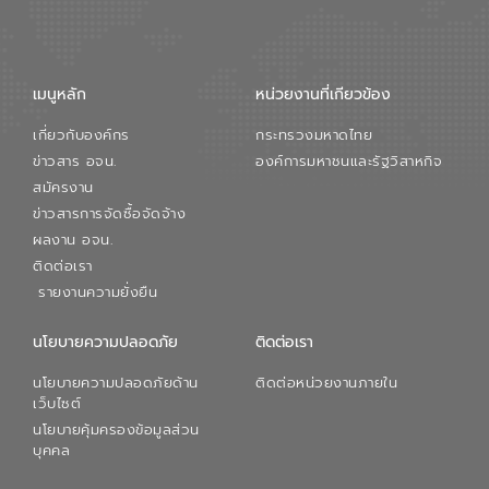
การใหญ่ อีสท์ วอเตอร์ ย้ำว่า การบริหาร
จัดการน้ำยุคใหม่ต้องมุ่งเน้นความคุ้มค่า
ตลอดระบบ โดยการนำน้ำบำบัดกลับมาใช้ใหม่
จะช่วยลดการพึ่งพาน้ำธรรมชาติและสร้าง
เมนูหลัก
หน่วยงานที่เกียวข้อง
สมดุลทางเศรษฐกิจและสิ่งแวดล้อมได้อย่าง
เป็นรูปธรรม ความร่วมมือระหว่างภาครัฐและ
เกี่ยวกับองค์กร
กระทรวงมหาดไทย
ภาคเอกชนในครั้งนี้ นับเป็นก้าวสำคัญของ
องค์การจัดการน้ำเสีย (อจน.) ในการร่วมวาง
ข่าวสาร อจน.
องค์การมหาชนและรัฐวิสาหกิจ
รากฐานโครงสร้างพื้นฐานด้านน้ำของ
สมัครงาน
ประเทศ เพื่อยกระดับประสิทธิภาพการใช้
ข่าวสารการจัดซื้อจัดจ้าง
ทรัพยากรน้ำให้เกิดประโยชน์สูงสุดและเป็นไป
ผลงาน อจน.
ตามมาตรฐานสากล
ติดต่อเรา
รายงานความยั่งยืน
นโยบายความปลอดภัย
ติดต่อเรา
นโยบายความปลอดภัยด้าน
ติดต่อหน่วยงานภายใน
เว็บไซต์
นโยบายคุ้มครองข้อมูลส่วน
บุคคล