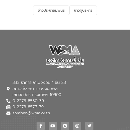
รองรับการเติบโตของเมือง รวมถึงการ
ลงทุนในอุตสาหกรรมแห่งอนาคต ตลอดจน
ข่าวประชาสัมพันธ์
ข่าวผู้บริหาร
มุ่งตอบโจทย์ความท้าทายจากวิกฤตการ
เปลี่ยนแปลงสภาพภูมิอากาศและความเสี่ยง
ภัยแล้งในระยะยาว การประสานความร่วมมือ
ในครั้งนี้เป็นการดึงจุดแข็งและความ
เชี่ยวชาญด้านระบบบำบัดน้ำเสียที่เป็นมิตร
ต่อสิ่งแวดล้อมของ องค์การจัดการน้ำเสีย
(อจน.) มาผสานกับประสบการณ์และ
เทคโนโลยีโครงข่ายน้ำครบวงจรในพื้นที่ EEC
ของอีสท์ วอเตอร์ เพื่อร่วมกันศึกษา
เทคโนโลยีการปรับปรุงคุณภาพน้ำ (Water
Reuse) และพัฒนารูปแบบการดำเนินงาน
ร่วมกับท้องถิ่นให้เกิดระบบบริหารจัดการน้ำ
อย่างเป็นรูปธรรม เพื่อรองรับความต้องการ
333 อาคารเล้าเป้งง้วน 1 ชั้น 23
ใช้น้ำที่พุ่งสูงขึ้นจากการขยายตัวของ
วิภาวดีรังสิต แขวงจอมพล
อุตสาหกรรม นายชีระ วงศบูรณะ ผู้อำนวย
เขตจตุจักร กรุงเทพฯ 10900
การองค์การจัดการน้ำเสีย กล่าวถึงภารกิจ
0-2273-8530-39
หลักของ อจน. ในการพัฒนาระบบบำบัดน้ำ
เสียเมื่อผสานกับความเชี่ยวชาญของอีสท์
0-2273-8577-79
วอเตอร์ จะช่วยขับเคลื่อนการศึกษาทั้งในมิติ
saraban@wma.or.th
ทางเทคนิคและความคุ้มค่าทางเศรษฐกิจ
เพื่อสนับสนุนการพัฒนาเมืองอย่างยั่งยืน
ขณะที่ นายบดินทร์ อุดล กรรมการผู้อำนวย