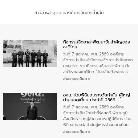
ข่าวสารล่าสุดจากองค์การจัดการน้ำเสีย
กิจกรรมจิตอาสาพัฒนาวันสําคัญของ
ชาติไทย
วันที่ 7 สิงหาคม พ.ศ. 2569 องค์การ
จัดการน้ำเสีย สำนักงาานจัดการน้ำเสียสาขา
มุกดาหาร ร่วมกิจกรรมจิตอาสาพัฒนาวัน
สําคัญของชาติไทย “วันคล้ายวันพระราช
สมภพ สมเด็จพระนางเจ้าสิริกิติ์พระบรม
อ่านรายละเอียด »
ราชินีนาถ พระบรมราชชนนีพันปีหลวง และ
วันแม่แห่งชาติ 12 สิงหาคม” โดยมีนายชลิต
อจน. ร่วมพิธีมอบรางวัลกำนัน ผู้ใหญ่
ทิพย์คำ รองผู้ว่าราชการจังหวัดมุกดาหาร
บ้านยอดเยี่ยม ประจำปี 2569
เป็นประธานในพิธี ณ เรือนจําชั่วคราวนาโสก
ตําบลนาโสก อําเภอเมืองมุกดาหาร จังหวัด
วันที่ 7 สิงหาคม พ.ศ. 2569 องค์การ
มุกดาหาร โดยในกิจกรรมได้ร่วมปลูกป่า และ
จัดการน้ำเสีย โดยว่าที่ร้อยตรี พัฒนภูมิ
ทําความสะอาดภายในบริเวณ จัดกิจกรรม
อังศุสิงห์ รองผู้อำนวยการปฏิบัติการ ร่วม
เพื่อถวายเป็นพระราชกุศล สมเด็จพระนาง
พิธีมอบรางวัลกำนันผู้ใหญ่บ้านยอดเยี่ยม ณ
เจ้าสิริกิติ์พระบรมราชินีนาถ พระบรมราช
ทำเนียบรัฐบาล โดยมีนายอนุทิน ชาญวีรกูล
อ่านรายละเอียด »
ชนนีพันปีหลวง พร้อมถวายสัจปฏิญาณ
นายกรัฐมนตรีและรัฐมนตรีว่าการกระทรวง