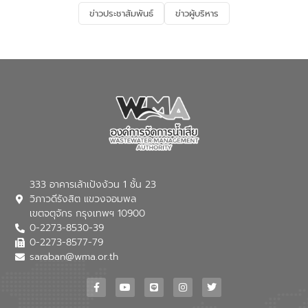
และการบำบัดน้ำเสียเบื้องต้น” โดยให้ความรู้
ข่าวประชาสัมพันธ์
ข่าวผู้บริหาร
เกี่ยวกับสาเหตุและผลกระทบของน้ำเสีย
แนวทางการลดการเกิดน้ำเสียจากแหล่ง
กำเนิด การบำบัดน้ำเสียเบื้องต้นในครัวเรือน
ณ เทศบาลตำบลบางเลน จังหวัดนครปฐม
333 อาคารเล้าเป้งง้วน 1 ชั้น 23
วิภาวดีรังสิต แขวงจอมพล
เขตจตุจักร กรุงเทพฯ 10900
0-2273-8530-39
0-2273-8577-79
saraban@wma.or.th