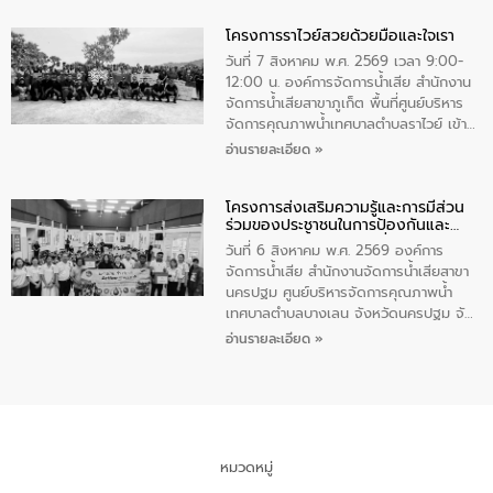
ทำความดีด้วยหัวใจ
มหาดไทย เป็นประธานมอบรางวัลแหนบ
โครงการราไวย์สวยด้วยมือและใจเรา
ทองคำและประกาศเกียรติคุณให้แก่ กำนัน
ผู้ใหญ่บ้านยอดเยี่ยม พร้อมกล่าวชื่นชม ให้
วันที่ 7 สิงหาคม พ.ศ. 2569 เวลา 9:00-
โอวาท และมอบนโยบาย
12:00 น. องค์การจัดการน้ำเสีย สำนักงาน
จัดการน้ำเสียสาขาภูเก็ต พื้นที่ศูนย์บริหาร
จัดการคุณภาพน้ำเทศบาลตำบลราไวย์ เข้า
ร่วมโครงการราไวย์สวยด้วยมือและใจเรา
อ่านรายละเอียด »
โดยมีนายเทมส์ ไกรทัศน์ นายกเทศมนตรี
ตำบลราไวย์ เจ้าหน้าที่เทศบาล ชาวบ้าน
โครงการส่งเสริมความรู้และการมีส่วน
ประชาชน ตัวแทนจากโรงแรมต่างๆ ในเขต
ร่วมของประชาชนในการป้องกันและ
เทศบาลตำบลราไวย์ ศูนย์บริหารจัดการ
แก้ไขปัญหาน้ำเสียอย่างยั่งยืน
คุณภาพน้ำเทศบาลตำบลราไวย์ นำโดยนาย
วันที่ 6 สิงหาคม พ.ศ. 2569 องค์การ
น้อย แก้วเศษ ผู้จัดการสำนักงานจัดการน้ำ
จัดการน้ำเสีย สำนักงานจัดการน้ำเสียสาขา
เสียสาขาภูเก็ต พร้อมด้วยเจ้าหน้าที่ จำนวน
นครปฐม ศูนย์บริหารจัดการคุณภาพน้ำ
5 คน ร่วมทำกิจกรรม ทำความสะอาด
เทศบาลตำบลบางเลน จังหวัดนครปฐม จัด
ชายหาดและแหล่งท่องเที่ยว ณ บริเวณ
กิจกรรมภายใต้โครงการส่งเสริมความรู้และ
อ่านรายละเอียด »
แหลมพรหมเทพ หมู่ที่ 6 ตำบลราไวย์
การมีส่วนร่วมของประชาชนในการป้องกัน
อำเภอเมือง จังหวัดภูเก็ต
และแก้ไขปัญหาน้ำเสียอย่างยั่งยืน ตาม
นโยบาย “มหาดไทย ทำ ทัน ที Action 5
PLUS” โดยจัดอบรมให้ความรู้แก่ประชาชน
และนักเรียน เพื่อส่งเสริมความรู้ด้านการ
จัดการน้ำเสียและสร้างจิตสำนึกในการ
หมวดหมู่
อนุรักษ์สิ่งแวดล้อม ในหัวข้อ “น้ำเสียชุมชน