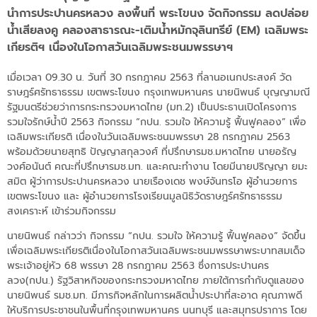
นำการประปานครหลวง ลงพื้นที่ พระโขนง จัดกิจกรรม ลดปล่อย
น้ำเสียลงคู คลองสาธารณะ-เติมน้ำหมักจุลินทรีย์ (EM) เฉลิมพระ
เกียรติฯ เนื่องในโอกาสวันเฉลิมพระชนมพรรษาฯ
เมื่อเวลา 09.30 น. วันที่ 30 กรกฎาคม 2563 ที่ลานอเนกประสงค์ วัด
ราษฎร์ศรัทธาธรรม เขตพระโขนง กรุงเทพมหานคร นายนิพนธ์ บุญญามณี
รัฐมนตรีช่วยว่าการกระทรวงมหาดไทย (มท.2) เป็นประธานเปิดโครงการ
รวมใจรักษ์น้ำปี 2563 กิจกรรม “กปน. รวมใจ ให้ความรู้ ฟื้นฟูคลอง” เพื่อ
เฉลิมพระเกียรติ เนื่องในวันเฉลิมพระชนมพรรษา 28 กรกฎาคม 2563
พร้อมด้วยนายสุทธิ ปัญญาสกุลวงศ์ ที่ปรึกษารมช.มหาดไทย นายอรัญ
วงศ์อนันต์ คณะที่ปรึกษารมช.มท. และคณะทำงาน โดยมีนายปริญญา ยมะ
สมิต ผู้ว่าการประปานครหลวง นายเรืองเดช พงษ์จันทรโอ ผู้อำนวยการ
เขตพระโขนง และ ผู้อำนวยการโรงเรียนมูลนิธิวัดราษฎร์ศรัทธาธรรม
สงเคราะห์ เข้าร่วมกิจกรรม
นายนิพนธ์ กล่าวว่า กิจกรรม “กปน. รวมใจ ให้ความรู้ ฟื้นฟูคลอง” จัดขึ้น
เพื่อเฉลิมพระเกียรติเนื่องในโอกาสวันเฉลิมพระชนมพรรษาพระบาทสมเด็จ
พระเจ้าอยู่หัว 68 พรรษา 28 กรกฎาคม 2563 ซึ่งการประปานคร
ลวง(กปน.) รัฐวิสาหกิจของกระทรวงมหาดไทย ภายใต้การกำกับดูแลของ
นายนิพนธ์ รมช.มท. มีภารกิจหลักในการผลิตน้ำประปาที่สะอาด คุณภาพดี
ให้บริการประชาชนในพื้นที่กรุงเทพมหานคร นนทบุรี และสมุทรปราการ โดย