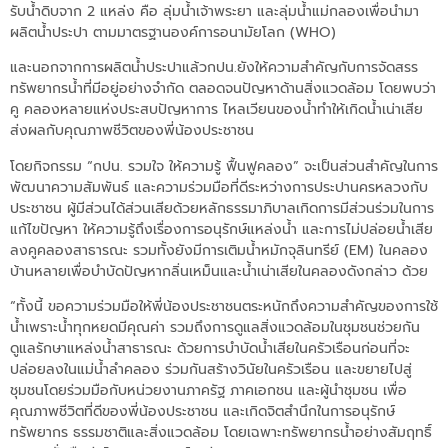
รับน้ำดิบจาก 2 แหล่ง คือ ลุ่มน้ำเจ้าพระยา และลุ่มน้ำแม่กลองเพื่อนำมา
ผลิตน้ำประปา ตามมาตรฐานองค์การอนามัยโลก (WHO)
และนอกจากการผลิตน้ำประปาแล้วกปน.ยังให้ความสำคัญกับการจัดสรร
ทรัพยากรน้ำที่มีอยู่อย่างจำกัด ตลอดจนปัญหาด้านสิ่งแวดล้อม โดยพบว่า
คู คลองหลายแห่งประสบปัญหาการ ไหลเวียนของน้ำทำให้เกิดน้ำเน่าเสีย
ส่งผลกับคุณภาพชีวิตของพี่น้องประชาชน
โดยกิจกรรม “กปน. รวมใจ ให้ความรู้ ฟื้นฟูคลอง” จะเป็นส่วนสำคัญในการ
พัฒนาความสัมพันธ์ และความร่วมมือที่ดีระหว่างการประปานครหลวงกับ
ประชาชน ผู้มีส่วนได้ส่วนเสียด้วยหลักธรรมาภิบาลเกิดการมีส่วนร่วมในการ
แก้ไขปัญหา ให้ความรู้ถึงเรื่องการอนุรักษ์แหล่งน้ำ และการไม่ปล่อยน้ำเสีย
ลงคูคลองสาธารณะ รวมทั้งยังมีการเติมน้ำหมักจุลินทรีย์ (EM) ในคลอง
บ้านหลายเพื่อบำบัดปัญหากลิ่นเหม็นและน้ำเน่าเสียในคลองดังกล่าว ด้วย
“ทั้งนี้ ขอความร่วมมือให้พี่น้องประชาชนตระหนักถึงความสำคัญของการใช้
น้ำเพราะน้ำทุกหยดมีคุณค่า รวมถึงการดูแลสิ่งแวดล้อมในชุมชนช่วยกัน
ดูแลรักษาแหล่งน้ำสาธารณะ ด้วยการบำบัดน้ำเสียในครัวเรือนก่อนที่จะ
ปล่อยลงในแม่น้ำลำคลอง ร่วมกันสร้างวินัยในครัวเรือน และขยายไปสู่
ชุมชนโดยร่วมมือกับหน่วยงานภาครัฐ ภาคเอกชน และผู้นำชุมชน เพื่อ
คุณภาพชีวิตที่ดีของพี่น้องประชาชน และเกิดจิตสำนึกในการอนุรักษ์
ทรัพยากร ธรรมชาติและสิ่งแวดล้อม โดยเฉพาะทรัพยากรน้ำอย่างสัมฤทธิ์