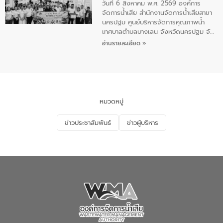
คุณภาพน้ำเทศบาลตำบลราไวย์ นำโดยนาย
วันที่ 6 สิงหาคม พ.ศ. 2569 องค์การ
น้อย แก้วเศษ ผู้จัดการสำนักงานจัดการน้ำ
จัดการน้ำเสีย สำนักงานจัดการน้ำเสียสาขา
เสียสาขาภูเก็ต พร้อมด้วยเจ้าหน้าที่ จำนวน
นครปฐม ศูนย์บริหารจัดการคุณภาพน้ำ
5 คน ร่วมทำกิจกรรม ทำความสะอาด
เทศบาลตำบลบางเลน จังหวัดนครปฐม จัด
ชายหาดและแหล่งท่องเที่ยว ณ บริเวณ
กิจกรรมภายใต้โครงการส่งเสริมความรู้และ
อ่านรายละเอียด »
แหลมพรหมเทพ หมู่ที่ 6 ตำบลราไวย์
การมีส่วนร่วมของประชาชนในการป้องกัน
อำเภอเมือง จังหวัดภูเก็ต
และแก้ไขปัญหาน้ำเสียอย่างยั่งยืน ตาม
นโยบาย “มหาดไทย ทำ ทัน ที Action 5
PLUS” โดยจัดอบรมให้ความรู้แก่ประชาชน
และนักเรียน เพื่อส่งเสริมความรู้ด้านการ
จัดการน้ำเสียและสร้างจิตสำนึกในการ
หมวดหมู่
อนุรักษ์สิ่งแวดล้อม ในหัวข้อ “น้ำเสียชุมชน
และการบำบัดน้ำเสียเบื้องต้น” โดยให้ความรู้
ข่าวประชาสัมพันธ์
ข่าวผู้บริหาร
เกี่ยวกับสาเหตุและผลกระทบของน้ำเสีย
แนวทางการลดการเกิดน้ำเสียจากแหล่ง
กำเนิด การบำบัดน้ำเสียเบื้องต้นในครัวเรือน
ณ เทศบาลตำบลบางเลน จังหวัดนครปฐม