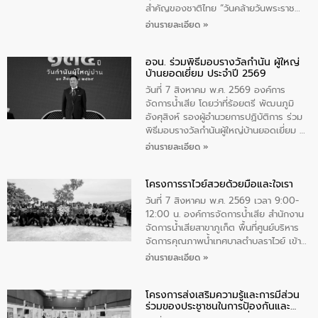
สําคัญของชาติไทย “วันคล้ายวันพระราช
สมภพ สมเด็จพระนางเจ้าสิริกิติ์พระบรม
อ่านรายละเอียด »
ราชินีนาถ พระบรมราชชนนีพันปีหลวง และ
วันแม่แห่งชาติ 12 สิงหาคม” โดยมีนายชลิต
อจน. ร่วมพิธีมอบรางวัลกำนัน ผู้ใหญ่
ทิพย์คำ รองผู้ว่าราชการจังหวัดมุกดาหาร
บ้านยอดเยี่ยม ประจำปี 2569
เป็นประธานในพิธี ณ เรือนจําชั่วคราวนาโสก
ตําบลนาโสก อําเภอเมืองมุกดาหาร จังหวัด
วันที่ 7 สิงหาคม พ.ศ. 2569 องค์การ
มุกดาหาร โดยในกิจกรรมได้ร่วมปลูกป่า และ
จัดการน้ำเสีย โดยว่าที่ร้อยตรี พัฒนภูมิ
ทําความสะอาดภายในบริเวณ จัดกิจกรรม
อังศุสิงห์ รองผู้อำนวยการปฏิบัติการ ร่วม
เพื่อถวายเป็นพระราชกุศล สมเด็จพระนาง
พิธีมอบรางวัลกำนันผู้ใหญ่บ้านยอดเยี่ยม ณ
เจ้าสิริกิติ์พระบรมราชินีนาถ พระบรมราช
ทำเนียบรัฐบาล โดยมีนายอนุทิน ชาญวีรกูล
อ่านรายละเอียด »
ชนนีพันปีหลวง พร้อมถวายสัจปฏิญาณ
นายกรัฐมนตรีและรัฐมนตรีว่าการกระทรวง
ทำความดีด้วยหัวใจ
มหาดไทย เป็นประธานมอบรางวัลแหนบ
โครงการราไวย์สวยด้วยมือและใจเรา
ทองคำและประกาศเกียรติคุณให้แก่ กำนัน
ผู้ใหญ่บ้านยอดเยี่ยม พร้อมกล่าวชื่นชม ให้
วันที่ 7 สิงหาคม พ.ศ. 2569 เวลา 9:00-
โอวาท และมอบนโยบาย
12:00 น. องค์การจัดการน้ำเสีย สำนักงาน
จัดการน้ำเสียสาขาภูเก็ต พื้นที่ศูนย์บริหาร
จัดการคุณภาพน้ำเทศบาลตำบลราไวย์ เข้า
ร่วมโครงการราไวย์สวยด้วยมือและใจเรา
อ่านรายละเอียด »
โดยมีนายเทมส์ ไกรทัศน์ นายกเทศมนตรี
ตำบลราไวย์ เจ้าหน้าที่เทศบาล ชาวบ้าน
โครงการส่งเสริมความรู้และการมีส่วน
ประชาชน ตัวแทนจากโรงแรมต่างๆ ในเขต
ร่วมของประชาชนในการป้องกันและ
เทศบาลตำบลราไวย์ ศูนย์บริหารจัดการ
แก้ไขปัญหาน้ำเสียอย่างยั่งยืน