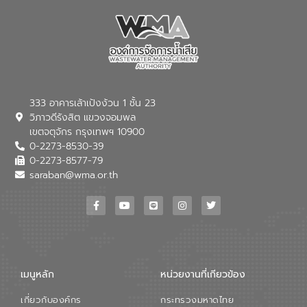
ต่อสิ่งแวดล้อมของ องค์การจัดการน้ำเสีย
(อจน.) มาผสานกับประสบการณ์และ
เทคโนโลยีโครงข่ายน้ำครบวงจรในพื้นที่ EEC
ของอีสท์ วอเตอร์ เพื่อร่วมกันศึกษา
เทคโนโลยีการปรับปรุงคุณภาพน้ำ (Water
Reuse) และพัฒนารูปแบบการดำเนินงาน
ร่วมกับท้องถิ่นให้เกิดระบบบริหารจัดการน้ำ
อย่างเป็นรูปธรรม เพื่อรองรับความต้องการ
333 อาคารเล้าเป้งง้วน 1 ชั้น 23
ใช้น้ำที่พุ่งสูงขึ้นจากการขยายตัวของ
วิภาวดีรังสิต แขวงจอมพล
อุตสาหกรรม นายชีระ วงศบูรณะ ผู้อำนวย
เขตจตุจักร กรุงเทพฯ 10900
การองค์การจัดการน้ำเสีย กล่าวถึงภารกิจ
0-2273-8530-39
หลักของ อจน. ในการพัฒนาระบบบำบัดน้ำ
เสียเมื่อผสานกับความเชี่ยวชาญของอีสท์
0-2273-8577-79
วอเตอร์ จะช่วยขับเคลื่อนการศึกษาทั้งในมิติ
saraban@wma.or.th
ทางเทคนิคและความคุ้มค่าทางเศรษฐกิจ
เพื่อสนับสนุนการพัฒนาเมืองอย่างยั่งยืน
ขณะที่ นายบดินทร์ อุดล กรรมการผู้อำนวย
การใหญ่ อีสท์ วอเตอร์ ย้ำว่า การบริหาร
จัดการน้ำยุคใหม่ต้องมุ่งเน้นความคุ้มค่า
ตลอดระบบ โดยการนำน้ำบำบัดกลับมาใช้ใหม่
จะช่วยลดการพึ่งพาน้ำธรรมชาติและสร้าง
เมนูหลัก
หน่วยงานที่เกียวข้อง
สมดุลทางเศรษฐกิจและสิ่งแวดล้อมได้อย่าง
เป็นรูปธรรม ความร่วมมือระหว่างภาครัฐและ
เกี่ยวกับองค์กร
กระทรวงมหาดไทย
ภาคเอกชนในครั้งนี้ นับเป็นก้าวสำคัญของ