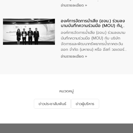
ป้องกันและแก้ไขปัญหาน้ำเสียอย่างยั่งยืน
อ่านรายละเอียด »
ตามนโยบาย “มหาดไทย ทำทันที Action 5
Plus” โดยจัดอบรมให้ความรู้เรื่องน้ำเสีย
องค์การจัดการน้ำเสีย (อจน.) ร่วมลง
ชุมชนและการบำบัดน้ำเสียเบื้องต้น ให้กับ
นามบันทึกความร่วมมือ (MOU) กับ
นักเรียนชั้นประถมศึกษาปีที่ 5 โรงเรียน
บริษัท จัดการและพัฒนาทรัพยากรน้ำ
เทศบาล 1 (พะเยาประชานุกูล) จำนวน 30
องค์การจัดการน้ำเสีย (อจน.) ร่วมลงนาม
ภาคตะวันออก จำกัด (มหาชน) หรือ อีส
คน
บันทึกความร่วมมือ (MOU) กับ บริษัท
ท์ วอเตอร์
จัดการและพัฒนาทรัพยากรน้ำภาคตะวัน
ออก จำกัด (มหาชน) หรือ อีสท์ วอเตอร์
เมื่อวันอังคารที่ 4 สิงหาคม 2569 ณ ห้อง
อ่านรายละเอียด »
อเนกประสงค์ ชั้น 22 อาคารอีสท์วอเตอร์
ในหัวข้อ “การร่วมศึกษาแนวทางการบริหาร
จัดการน้ำเสียและการนำน้ำกลับมาใช้ประโยชน์
ของประเทศไทย” เพื่อยกระดับการบริหาร
จัดการทรัพยากรน้ำ เสริมสร้างความมั่นคง
ด้านน้ำของประเทศ และเตรียมความพร้อม
หมวดหมู่
รองรับการเติบโตของเมือง รวมถึงการ
ลงทุนในอุตสาหกรรมแห่งอนาคต ตลอดจน
ข่าวประชาสัมพันธ์
ข่าวผู้บริหาร
มุ่งตอบโจทย์ความท้าทายจากวิกฤตการ
เปลี่ยนแปลงสภาพภูมิอากาศและความเสี่ยง
ภัยแล้งในระยะยาว การประสานความร่วมมือ
ในครั้งนี้เป็นการดึงจุดแข็งและความ
เชี่ยวชาญด้านระบบบำบัดน้ำเสียที่เป็นมิตร