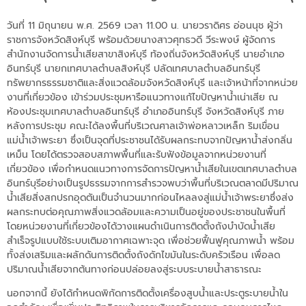
วันที่ 11 มิถุนายน พ.ศ. 2569 เวลา 11.00 น. นายวราดิศร อ่อนนุช ผู้ว่า
ราชการจังหวัดสิงห์บุรี พร้อมด้วยนางสาวศุทธวดี วีระพงษ์ ผู้จัดการ
สำนักงานจัดการน้ำเสียสาขาสิงห์บุรี ท้องถิ่นจังหวัดสิงห์บุรี นายอำเภอ
อินทร์บุรี นายกเทศบาลตำบลสิงห์บุรี ปลัดเทศบาลตำบลอินทร์บุรี
ทรัพยากรธรรมชาติและสิ่งแวดล้อมจังหวัดสิงห์บุรี และเจ้าหน้าที่จากหน่วย
งานที่เกี่ยวข้อง เข้าร่วมประชุมหารือแนวทางแก้ไขปัญหาน้ำเน่าเสีย ณ
ห้องประชุมเทศบาลตำบลอินทร์บุรี อำเภออินทร์บุรี จังหวัดสิงห์บุรี ภาย
หลังการประชุม คณะได้ลงพื้นที่บริเวณศาลเจ้าพ่อหลาวเหล็ก ริมเขื่อน
แม่น้ำเจ้าพระยา ซึ่งเป็นจุดที่ประชาชนได้รับผลกระทบจากปัญหาน้ำส่งกลิ่น
เหม็น โดยได้ตรวจสอบสภาพพื้นที่และรับฟังข้อมูลจากหน่วยงานที่
เกี่ยวข้อง เพื่อกำหนดแนวทางการจัดการปัญหาน้ำเสียในเขตเทศบาลตำบล
อินทร์บุรีอย่างเป็นรูปธรรมจากการสำรวจพบว่าพื้นที่บริเวณตลาดมีปริมาณ
น้ำเสียสิ่งสกปรกอุดตันเป็นจำนวนมากก่อนไหลลงสู่แม่น้ำเจ้าพระยาซึ่งส่ง
ผลกระทบต่อคุณภาพสิ่งแวดล้อมและความเป็นอยู่ของประชาชนในพื้นที่
โดยหน่วยงานที่เกี่ยวข้องได้วางแผนดำเนินการติดตั้งถังบำบัดน้ำเสีย
สำเร็จรูปแบบใช้ระบบเติมอากาศเฉพาะจุด เพื่อช่วยฟื้นฟูคุณภาพน้ำ พร้อม
ทั้งส่งเสริมและผลักดันการติดตั้งถังดักไขมันในระดับครัวเรือน เพื่อลด
ปริมาณน้ำเสียจากต้นทางก่อนปล่อยลงสู่ระบบระบายน้ำสาธารณะ
นอกจากนี้ ยังได้กำหนดพิกัดการติดตั้งเครื่องสูบน้ำและประตูระบายน้ำใน