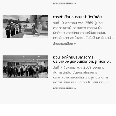
การนี้ นายเทมส์ ไกรทัศน์ นายกเทศมนตรี
ของประชาชนในการป้องกันและแก้ไขปัญหา
อ่านรายละเอียด »
ตำบลราไวย์ เป็นประธานกล่าวเปิดงาน
น้ำเสียอย่างยั่งยืน ตามนโยบาย “มหาดไทย
ทำทันที Action 5 plus” โดยจัดฝึกอบรมให้
การเข้าเยี่ยมชมระบบบำบัดน้ำเสีย
ความรู้แก่นักเรียนชั้นมัธยมปีที่ 1 โรงเรียน
วัดสว่างอารมณ์ ในเขตเทศบาลตำบลราไวย์
วันที่ 10 สิงหาคม พ.ศ. 2569 ผู้ช่วย
เพื่อส่งเสริมความรู้ด้านการจัดการน้ำเสีย
ศาสตราจารย์ ดร.วัลภพ ทาทอง นำ
การบำบัดน้ำเสียเบื้องต้นในครัวเรือน และ
นักศึกษา สาขาวิทยาศาสตร์สิ่งแวดล้อม
สร้างจิตสำนึกในการอนุรักษ์สิ่งแวดล้อม ใน
คณะวิทยาศาสตร์และเทคโนโลยี มหาวิทยาลัย
การนี้ นายเทมส์ ไกรทัศน์ นายกเทศมนตรี
ราชภัฏเลย เข้าศึกษาดูงานระบบบำบัดน้ำเสีย
อ่านรายละเอียด »
ตำบลราไวย์ เป็นประธานกล่าวเปิดงาน
ณ ศูนย์บริหารจัดการคุณภาพน้ำเทศบาล
เมืองเลย โดยว่าที่ ร.ต.กัญตพงศ์ สีนิล
อจน. จัดฝึกอบรมโครงการ
วิศวกร ให้การต้อนรับ และบรรยายให้ความ
ประชาสัมพันธ์ส่งเสริมความรู้เกี่ยวกับ
รู้
การจัดการน้ำเสีย
วันที่ 7 สิงหาคม พ.ศ. 2569 องค์การ
จัดการน้ำเสีย จัดอบรมโครงการ
ประชาสัมพันธ์ส่งเสริมความรู้เกี่ยวกับการ
จัดการน้ำเสียชุมชนให้กับประชาชนที่อยู่ใน
เขตพื้นที่เทศบาลเมืองอุทัยธานี จำนวน 100
อ่านรายละเอียด »
คน ณ ห้องประชุมเทศบาลเมืองอุทัยธานี
จังหวัดอุทัยธานี โดยมีรองนายกเทศมนตรี
เมืองอุทัยธานี (นายศุภฤกษ์ เอี่ยมละออ)
เป็นประธานพิธีเปิดการอบรม