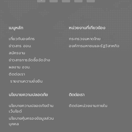
ขณะที่ นายบดินทร์ อุดล กรรมการผู้อำนวย
การใหญ่ อีสท์ วอเตอร์ ย้ำว่า การบริหาร
จัดการน้ำยุคใหม่ต้องมุ่งเน้นความคุ้มค่า
ตลอดระบบ โดยการนำน้ำบำบัดกลับมาใช้ใหม่
จะช่วยลดการพึ่งพาน้ำธรรมชาติและสร้าง
เมนูหลัก
หน่วยงานที่เกียวข้อง
สมดุลทางเศรษฐกิจและสิ่งแวดล้อมได้อย่าง
เป็นรูปธรรม ความร่วมมือระหว่างภาครัฐและ
เกี่ยวกับองค์กร
กระทรวงมหาดไทย
ภาคเอกชนในครั้งนี้ นับเป็นก้าวสำคัญของ
องค์การจัดการน้ำเสีย (อจน.) ในการร่วมวาง
ข่าวสาร อจน.
องค์การมหาชนและรัฐวิสาหกิจ
รากฐานโครงสร้างพื้นฐานด้านน้ำของ
สมัครงาน
ประเทศ เพื่อยกระดับประสิทธิภาพการใช้
ข่าวสารการจัดซื้อจัดจ้าง
ทรัพยากรน้ำให้เกิดประโยชน์สูงสุดและเป็นไป
ผลงาน อจน.
ตามมาตรฐานสากล
ติดต่อเรา
รายงานความยั่งยืน
นโยบายความปลอดภัย
ติดต่อเรา
นโยบายความปลอดภัยด้าน
ติดต่อหน่วยงานภายใน
เว็บไซต์
นโยบายคุ้มครองข้อมูลส่วน
บุคคล