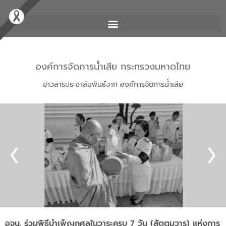
องค์การจัดการน้ำเสีย กระทรวงมหาดไทย
ข่าวสารประชาสัมพันธ์จาก องค์การจัดการน้ำเสีย
อจน. ร่วมพิธีบำเพ็ญกุศลในวาระครบ 7 วัน (สัตตมวาร) แห่งการ