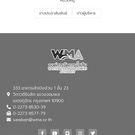
หมวดหมู่
รองรับการเติบโตของเมือง รวมถึงการ
ลงทุนในอุตสาหกรรมแห่งอนาคต ตลอดจน
ข่าวประชาสัมพันธ์
ข่าวผู้บริหาร
มุ่งตอบโจทย์ความท้าทายจากวิกฤตการ
เปลี่ยนแปลงสภาพภูมิอากาศและความเสี่ยง
ภัยแล้งในระยะยาว การประสานความร่วมมือ
ในครั้งนี้เป็นการดึงจุดแข็งและความ
เชี่ยวชาญด้านระบบบำบัดน้ำเสียที่เป็นมิตร
ต่อสิ่งแวดล้อมของ องค์การจัดการน้ำเสีย
(อจน.) มาผสานกับประสบการณ์และ
เทคโนโลยีโครงข่ายน้ำครบวงจรในพื้นที่ EEC
ของอีสท์ วอเตอร์ เพื่อร่วมกันศึกษา
เทคโนโลยีการปรับปรุงคุณภาพน้ำ (Water
Reuse) และพัฒนารูปแบบการดำเนินงาน
ร่วมกับท้องถิ่นให้เกิดระบบบริหารจัดการน้ำ
อย่างเป็นรูปธรรม เพื่อรองรับความต้องการ
333 อาคารเล้าเป้งง้วน 1 ชั้น 23
ใช้น้ำที่พุ่งสูงขึ้นจากการขยายตัวของ
วิภาวดีรังสิต แขวงจอมพล
อุตสาหกรรม นายชีระ วงศบูรณะ ผู้อำนวย
เขตจตุจักร กรุงเทพฯ 10900
การองค์การจัดการน้ำเสีย กล่าวถึงภารกิจ
0-2273-8530-39
หลักของ อจน. ในการพัฒนาระบบบำบัดน้ำ
เสียเมื่อผสานกับความเชี่ยวชาญของอีสท์
0-2273-8577-79
วอเตอร์ จะช่วยขับเคลื่อนการศึกษาทั้งในมิติ
saraban@wma.or.th
ทางเทคนิคและความคุ้มค่าทางเศรษฐกิจ
เพื่อสนับสนุนการพัฒนาเมืองอย่างยั่งยืน