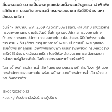
สิ้นพระชนม์ ถวายเป็นพระกุศลแด่สมเด็จพระเจ้าลูกเธอ เจ้าฟ้าพัช
รกิติยาภา นเรนทิราเทพยวดี กรมหลวงราชสาริณีสิริพัชร มหา
วัชรรราชธิดา
วันที่ 17 มิถุนายน พ.ศ. 2569 ณ วัดราชบพิธสถิตมหาสีมาราม ราชวรวิหาร
กรุงเทพมหานคร นายชัยวัฒน์ ชื่นโกสุม รองปลัดกระทรวงมหาดไทย
รักษาราชการแทนปลัดกระทรวงมหาดไทย เป็นประธานพิธีบำเพ็ญกุศลใน
วาระครบ 7 วัน (สัตตมวาร) แห่งการสิ้นพระชนม์ ถวายเป็นพระกุศลแด่
สมเด็จพระเจ้าลูกเธอ เจ้าฟ้าพัชรกิติยาภา นเรนทิราเทพยวดี กรมหลวงราช
สาริณีสิริพัชร มหาวัชรรราชธิดา โดยมีหัวหน้าส่วนราชการระดับกรมและ
หน่วยงานรัฐวิสาหกิจในสังกัดกระทรวงมหาดไทยร่วมพิธี
ในการนี้ องค์การจัดการน้ำเสีย โดยนางสาวสรรพางดี ล่ามกิจจา ผู้อำนวย
การสำนักตรวจสอบภายใน พร้อมพนักงานองค์การจัดการน้ำเสีย เข้าร่วม
งานดังกล่าวด้วย
18/06/2026
10:32
หมวดหมู่
ข่าวประชาสัมพันธ์
,
ข่าวผู้บริหาร