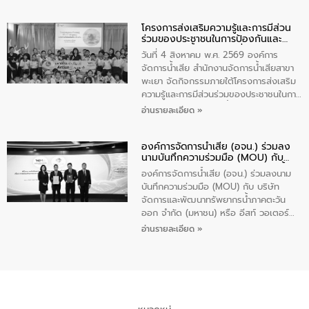
ร่วมของประชาชนในการป้องกันและแก้ไข
ปัญหาน้ำเสียอย่างยั่งยืน ภายใต้กิจกรรม
โครงการส่งเสริมความรู้และการมีส่วน
“ชุมชนร่วมใจ น้ำใสยั่งยืน” ได้บรรยายให้
ร่วมของประชาชนในการป้องกันและ
ความรู้เกี่ยวกับการจัดการน้ำเสียและการใช้
แก้ไขปัญหาน้ำเสียอย่างยั่งยืน
ถังดักไขมันให้แก่นักเรียนโรงเรียนวัดบ่อ
วันที่ 4 สิงหาคม พ.ศ. 2569 องค์การ
(นันทวิทยา) เทศบาลนครปากเกร็ด อำเภอ
จัดการน้ำเสีย สำนักงานจัดการน้ำเสียสาขา
ปากเกร็ด จังหวัดนนทบุรี จำนวน 30 คน
พะเยา จัดกิจกรรมภายใต้โครงการส่งเสริม
ความรู้และการมีส่วนร่วมของประชาชนในการ
ป้องกันและแก้ไขปัญหาน้ำเสียอย่างยั่งยืน
อ่านรายละเอียด »
ตามนโยบาย “มหาดไทย ทำทันที Action 5
Plus” โดยจัดอบรมให้ความรู้เรื่องน้ำเสีย
องค์การจัดการน้ำเสีย (อจน.) ร่วมลง
ชุมชนและการบำบัดน้ำเสียเบื้องต้น ให้กับ
นามบันทึกความร่วมมือ (MOU) กับ
นักเรียนชั้นประถมศึกษาปีที่ 5 โรงเรียน
บริษัท จัดการและพัฒนาทรัพยากรน้ำ
เทศบาล 1 (พะเยาประชานุกูล) จำนวน 30
องค์การจัดการน้ำเสีย (อจน.) ร่วมลงนาม
ภาคตะวันออก จำกัด (มหาชน) หรือ อีส
คน
บันทึกความร่วมมือ (MOU) กับ บริษัท
ท์ วอเตอร์
จัดการและพัฒนาทรัพยากรน้ำภาคตะวัน
ออก จำกัด (มหาชน) หรือ อีสท์ วอเตอร์
เมื่อวันอังคารที่ 4 สิงหาคม 2569 ณ ห้อง
อ่านรายละเอียด »
อเนกประสงค์ ชั้น 22 อาคารอีสท์วอเตอร์
ในหัวข้อ “การร่วมศึกษาแนวทางการบริหาร
จัดการน้ำเสียและการนำน้ำกลับมาใช้ประโยชน์
ของประเทศไทย” เพื่อยกระดับการบริหาร
จัดการทรัพยากรน้ำ เสริมสร้างความมั่นคง
ด้านน้ำของประเทศ และเตรียมความพร้อม