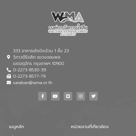
เชี่ยวชาญด้านระบบบำบัดน้ำเสียที่เป็นมิตร
ต่อสิ่งแวดล้อมของ องค์การจัดการน้ำเสีย
(อจน.) มาผสานกับประสบการณ์และ
เทคโนโลยีโครงข่ายน้ำครบวงจรในพื้นที่ EEC
ของอีสท์ วอเตอร์ เพื่อร่วมกันศึกษา
เทคโนโลยีการปรับปรุงคุณภาพน้ำ (Water
Reuse) และพัฒนารูปแบบการดำเนินงาน
ร่วมกับท้องถิ่นให้เกิดระบบบริหารจัดการน้ำ
อย่างเป็นรูปธรรม เพื่อรองรับความต้องการ
333 อาคารเล้าเป้งง้วน 1 ชั้น 23
ใช้น้ำที่พุ่งสูงขึ้นจากการขยายตัวของ
วิภาวดีรังสิต แขวงจอมพล
อุตสาหกรรม นายชีระ วงศบูรณะ ผู้อำนวย
เขตจตุจักร กรุงเทพฯ 10900
การองค์การจัดการน้ำเสีย กล่าวถึงภารกิจ
0-2273-8530-39
หลักของ อจน. ในการพัฒนาระบบบำบัดน้ำ
เสียเมื่อผสานกับความเชี่ยวชาญของอีสท์
0-2273-8577-79
วอเตอร์ จะช่วยขับเคลื่อนการศึกษาทั้งในมิติ
saraban@wma.or.th
ทางเทคนิคและความคุ้มค่าทางเศรษฐกิจ
เพื่อสนับสนุนการพัฒนาเมืองอย่างยั่งยืน
ขณะที่ นายบดินทร์ อุดล กรรมการผู้อำนวย
การใหญ่ อีสท์ วอเตอร์ ย้ำว่า การบริหาร
จัดการน้ำยุคใหม่ต้องมุ่งเน้นความคุ้มค่า
ตลอดระบบ โดยการนำน้ำบำบัดกลับมาใช้ใหม่
จะช่วยลดการพึ่งพาน้ำธรรมชาติและสร้าง
เมนูหลัก
หน่วยงานที่เกียวข้อง
สมดุลทางเศรษฐกิจและสิ่งแวดล้อมได้อย่าง
เป็นรูปธรรม ความร่วมมือระหว่างภาครัฐและ