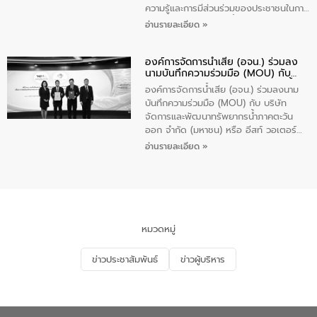
ความรู้และการมีส่วนร่วมของประชาชนในการ
ป้องกันและแก้ไขปัญหาน้ำเสียอย่างยั่งยืน
อ่านรายละเอียด »
ตามนโยบาย “มหาดไทย ทำทันที Action 5
Plus” โดยจัดอบรมให้ความรู้เรื่องน้ำเสีย
องค์การจัดการน้ำเสีย (อจน.) ร่วมลง
ชุมชนและการบำบัดน้ำเสียเบื้องต้น ให้กับ
นามบันทึกความร่วมมือ (MOU) กับ
นักเรียนชั้นประถมศึกษาปีที่ 5 โรงเรียน
บริษัท จัดการและพัฒนาทรัพยากรน้ำ
เทศบาล 1 (พะเยาประชานุกูล) จำนวน 30
องค์การจัดการน้ำเสีย (อจน.) ร่วมลงนาม
ภาคตะวันออก จำกัด (มหาชน) หรือ อีส
คน
บันทึกความร่วมมือ (MOU) กับ บริษัท
ท์ วอเตอร์
จัดการและพัฒนาทรัพยากรน้ำภาคตะวัน
ออก จำกัด (มหาชน) หรือ อีสท์ วอเตอร์
เมื่อวันอังคารที่ 4 สิงหาคม 2569 ณ ห้อง
อ่านรายละเอียด »
อเนกประสงค์ ชั้น 22 อาคารอีสท์วอเตอร์
ในหัวข้อ “การร่วมศึกษาแนวทางการบริหาร
จัดการน้ำเสียและการนำน้ำกลับมาใช้ประโยชน์
ของประเทศไทย” เพื่อยกระดับการบริหาร
จัดการทรัพยากรน้ำ เสริมสร้างความมั่นคง
ด้านน้ำของประเทศ และเตรียมความพร้อม
หมวดหมู่
รองรับการเติบโตของเมือง รวมถึงการ
ลงทุนในอุตสาหกรรมแห่งอนาคต ตลอดจน
ข่าวประชาสัมพันธ์
ข่าวผู้บริหาร
มุ่งตอบโจทย์ความท้าทายจากวิกฤตการ
เปลี่ยนแปลงสภาพภูมิอากาศและความเสี่ยง
ภัยแล้งในระยะยาว การประสานความร่วมมือ
ในครั้งนี้เป็นการดึงจุดแข็งและความ