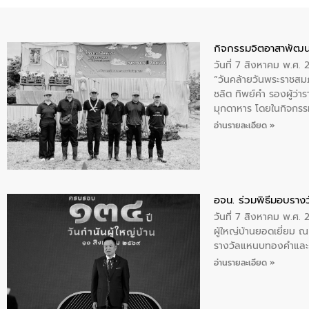
กิจกรรมจิตอาสาพัฒน
วันที่ 7 สิงหาคม พ.ศ.
“วันคล้ายวันพระราชสมภ
ชลิต ทิพย์คำ รองผู้ว่
มุกดาหาร โดยในกิจกรรม
พระบรมราชินีนาถ พระ
อ่านรายละเอียด »
อจน. ร่วมพิธีมอบรางว
วันที่ 7 สิงหาคม พ.ศ. 
ผู้ใหญ่บ้านยอดเยี่ยม
รางวัลแหนบทองคำและปร
อ่านรายละเอียด »