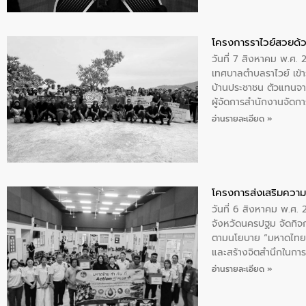
โครงการราไวย์สวยด้ว
วันที่ 7 สิงหาคม พ.ศ. 
เทศบาลตำบลราไวย์ เข้า
บ้านประชาชน ตัวแทนจา
ผู้จัดการสำนักงานจัดก
บริเวณแหลมพรหมเทพ หมู
อ่านรายละเอียด »
โครงการส่งเสริมความร
วันที่ 6 สิงหาคม พ.ศ
จังหวัดนครปฐม จัดกิจก
ตามนโยบาย “มหาดไทย ทำ
และสร้างจิตสำนึกในการอ
ของน้ำเสีย แนวทางการ
อ่านรายละเอียด »