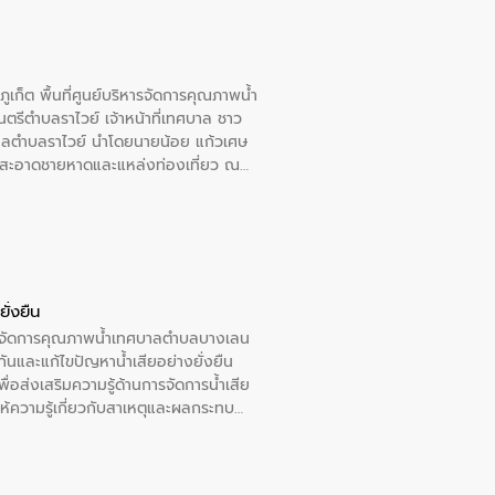
เก็ต พื้นที่ศูนย์บริหารจัดการคุณภาพน้ำ
รีตำบลราไวย์ เจ้าหน้าที่เทศบาล ชาว
าลตำบลราไวย์ นำโดยนายน้อย แก้วเศษ
วามสะอาดชายหาดและแหล่งท่องเที่ยว ณ
ั่งยืน
หารจัดการคุณภาพน้ำเทศบาลตำบลบางเลน
นและแก้ไขปัญหาน้ำเสียอย่างยั่งยืน
อส่งเสริมความรู้ด้านการจัดการน้ำเสีย
ให้ความรู้เกี่ยวกับสาเหตุและผลกระทบ
ณ เทศบาลตำบลบางเลน จังหวัดนครปฐม