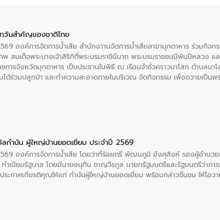
าวันสําคัญของชาติไทย
 2569 องค์การจัดการน้ำเสีย สำนักงาานจัดการน้ำเสียสาขามุกดาหาร ร่วมกิ
พ สมเด็จพระนางเจ้าสิริกิติ์พระบรมราชินีนาถ พระบรมราชชนนีพันปีหลวง แล
าราชการจังหวัดมุกดาหาร เป็นประธานในพิธี ณ เรือนจําชั่วคราวนาโสก ตําบลนาโ
ได้ร่วมปลูกป่า และทําความสะอาดภายในบริเวณ จัดกิจกรรม เพื่อถวายเป็นพระร
บรมราชชนนีพันปีหลวง พร้อมถวายสัจปฏิญาณ ทำความดีด้วยหัวใจ
ัลกำนัน ผู้ใหญ่บ้านยอดเยี่ยม ประจำปี 2569
2569 องค์การจัดการน้ำเสีย โดยว่าที่ร้อยตรี พัฒนภูมิ อังศุสิงห์ รองผู้อำนว
 ณ ทำเนียบรัฐบาล โดยมีนายอนุทิน ชาญวีรกูล นายกรัฐมนตรีและรัฐมนตรีว่า
ะกาศเกียรติคุณให้แก่ กำนันผู้ใหญ่บ้านยอดเยี่ยม พร้อมกล่าวชื่นชม ให้โ