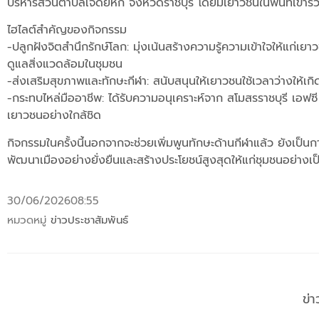
บริหารส่วนตำบลเจดีย์หัก จังหวัดราชบุรี โดยมีเยาวชนในพื้นที่เข้า
ไฮไลต์สำคัญของกิจกรรม
-ปลูกฝังจิตสำนึกรักษ์โลก: มุ่งเน้นสร้างความรู้ความเข้าใจให้แก่เย
ดูแลสิ่งแวดล้อมในชุมชน
-ส่งเสริมสุขภาพและทักษะกีฬา: สนับสนุนให้เยาวชนใช้เวลาว่างให้เกิ
-กระทบไหล่มืออาชีพ: ได้รับความอนุเคราะห์จาก สโมสรราชบุรี เอฟ
เยาวชนอย่างใกล้ชิด
กิจกรรมในครั้งนี้นอกจากจะช่วยเพิ่มพูนทักษะด้านกีฬาแล้ว ยังเ
พัฒนาเมืองอย่างยั่งยืนและสร้างประโยชน์สูงสุดให้แก่ชุมชนอย่างเ
30/06/2026
08:55
หมวดหมู่
ข่าวประชาสัมพันธ์
ข่