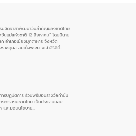
จกรรมจิตอาสาพัฒนาวันสําคัญของชาติไทย
ะวันแม่แห่งชาติ 12 สิงหาคม” โดยมีนาย
สก อําเภอเมืองมุกดาหาร จังหวัด
าชกุศล สมเด็จพระนางเจ้าสิริกิติ์
ยการปฏิบัติการ ร่วมพิธีมอบรางวัลกำนัน
การกระทรวงมหาดไทย เป็นประธานมอบ
อวาท และมอบนโยบาย