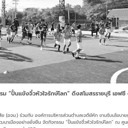
รม “ปั้นแข้งจิ๋วหัวใจรักษ์โลก” ดึงสโมสรราชบุรี เอฟซ
น้ำเสีย (อจน.) ร่วมกับ องค์การบริหารส่วนตำบลเจดีย์หัก ขานรับนโ
นาเมืองอย่างยั่งยืน จัดกิจกรรม ”ปั้นแข้งจิ๋วหัวใจรักษ์โลก” ณ ศ