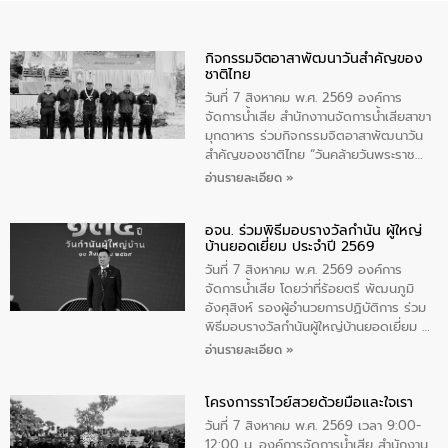
กิจกรรมจิตอาสาพัฒนาวันสําคัญของ
ชาติไทย
วันที่ 7 สิงหาคม พ.ศ. 2569 องค์การ
จัดการน้ำเสีย สำนักงาานจัดการน้ำเสียสาขา
มุกดาหาร ร่วมกิจกรรมจิตอาสาพัฒนาวัน
สําคัญของชาติไทย “วันคล้ายวันพระราช
สมภพ สมเด็จพระนางเจ้าสิริกิติ์พระบรม
อ่านรายละเอียด »
ราชินีนาถ พระบรมราชชนนีพันปีหลวง และ
วันแม่แห่งชาติ 12 สิงหาคม” โดยมีนายชลิต
อจน. ร่วมพิธีมอบรางวัลกำนัน ผู้ใหญ่
ทิพย์คำ รองผู้ว่าราชการจังหวัดมุกดาหาร
บ้านยอดเยี่ยม ประจำปี 2569
เป็นประธานในพิธี ณ เรือนจําชั่วคราวนาโสก
ตําบลนาโสก อําเภอเมืองมุกดาหาร จังหวัด
วันที่ 7 สิงหาคม พ.ศ. 2569 องค์การ
มุกดาหาร โดยในกิจกรรมได้ร่วมปลูกป่า และ
จัดการน้ำเสีย โดยว่าที่ร้อยตรี พัฒนภูมิ
ทําความสะอาดภายในบริเวณ จัดกิจกรรม
อังศุสิงห์ รองผู้อำนวยการปฏิบัติการ ร่วม
เพื่อถวายเป็นพระราชกุศล สมเด็จพระนาง
พิธีมอบรางวัลกำนันผู้ใหญ่บ้านยอดเยี่ยม ณ
เจ้าสิริกิติ์พระบรมราชินีนาถ พระบรมราช
ทำเนียบรัฐบาล โดยมีนายอนุทิน ชาญวีรกูล
อ่านรายละเอียด »
ชนนีพันปีหลวง พร้อมถวายสัจปฏิญาณ
นายกรัฐมนตรีและรัฐมนตรีว่าการกระทรวง
ทำความดีด้วยหัวใจ
มหาดไทย เป็นประธานมอบรางวัลแหนบ
โครงการราไวย์สวยด้วยมือและใจเรา
ทองคำและประกาศเกียรติคุณให้แก่ กำนัน
ผู้ใหญ่บ้านยอดเยี่ยม พร้อมกล่าวชื่นชม ให้
วันที่ 7 สิงหาคม พ.ศ. 2569 เวลา 9:00-
โอวาท และมอบนโยบาย
12:00 น. องค์การจัดการน้ำเสีย สำนักงาน