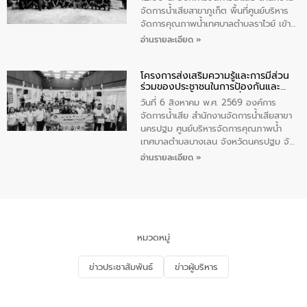
จัดการน้ำเสียสาขาภูเก็ต พื้นที่ศูนย์บริหาร
จัดการคุณภาพน้ำเทศบาลตำบลราไวย์ เข้า
ร่วมโครงการราไวย์สวยด้วยมือและใจเรา
อ่านรายละเอียด »
โดยมีนายเทมส์ ไกรทัศน์ นายกเทศมนตรี
ตำบลราไวย์ เจ้าหน้าที่เทศบาล ชาวบ้าน
โครงการส่งเสริมความรู้และการมีส่วน
ประชาชน ตัวแทนจากโรงแรมต่างๆ ในเขต
ร่วมของประชาชนในการป้องกันและ
เทศบาลตำบลราไวย์ ศูนย์บริหารจัดการ
แก้ไขปัญหาน้ำเสียอย่างยั่งยืน
คุณภาพน้ำเทศบาลตำบลราไวย์ นำโดยนาย
วันที่ 6 สิงหาคม พ.ศ. 2569 องค์การ
น้อย แก้วเศษ ผู้จัดการสำนักงานจัดการน้ำ
จัดการน้ำเสีย สำนักงานจัดการน้ำเสียสาขา
เสียสาขาภูเก็ต พร้อมด้วยเจ้าหน้าที่ จำนวน
นครปฐม ศูนย์บริหารจัดการคุณภาพน้ำ
5 คน ร่วมทำกิจกรรม ทำความสะอาด
เทศบาลตำบลบางเลน จังหวัดนครปฐม จัด
ชายหาดและแหล่งท่องเที่ยว ณ บริเวณ
กิจกรรมภายใต้โครงการส่งเสริมความรู้และ
อ่านรายละเอียด »
แหลมพรหมเทพ หมู่ที่ 6 ตำบลราไวย์
การมีส่วนร่วมของประชาชนในการป้องกัน
อำเภอเมือง จังหวัดภูเก็ต
และแก้ไขปัญหาน้ำเสียอย่างยั่งยืน ตาม
นโยบาย “มหาดไทย ทำ ทัน ที Action 5
PLUS” โดยจัดอบรมให้ความรู้แก่ประชาชน
และนักเรียน เพื่อส่งเสริมความรู้ด้านการ
จัดการน้ำเสียและสร้างจิตสำนึกในการ
หมวดหมู่
อนุรักษ์สิ่งแวดล้อม ในหัวข้อ “น้ำเสียชุมชน
และการบำบัดน้ำเสียเบื้องต้น” โดยให้ความรู้
ข่าวประชาสัมพันธ์
ข่าวผู้บริหาร
เกี่ยวกับสาเหตุและผลกระทบของน้ำเสีย
แนวทางการลดการเกิดน้ำเสียจากแหล่ง
กำเนิด การบำบัดน้ำเสียเบื้องต้นในครัวเรือน