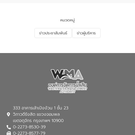
ความรู้แก่ประชาชน อาสาสมัครสาธารณสุข
ประจำหมู่บ้าน​ ชุมชนวัดหอไตรปิฏการาม
เพื่อส่งเสริมความรู้ด้านการจัดการน้ำเสียและ
สร้างจิตสำนึกในการอนุรักษ์สิ่งแวดล้อม ใน
หมวดหมู่
หัวข้อ “น้ำเสียชุมชนและการบำบัดน้ำเสีย
เบื้องต้น” โดยให้ความรู้เกี่ยวกับสาเหตุและ
ข่าวประชาสัมพันธ์
ข่าวผู้บริหาร
ผลกระทบของน้ำเสีย แนวทางการลดการ
เกิดน้ำเสียจากแหล่งกำเนิด การบำบัดน้ำเสีย
เบื้องต้นในครัวเรือน ณ ชุมชนวัดหอไตร
ปิฏการาม อำเภอเมืองกาฬสินธุ์ จังหวัด
กาฬสินธุ์
333 อาคารเล้าเป้งง้วน 1 ชั้น 23
วิภาวดีรังสิต แขวงจอมพล
เขตจตุจักร กรุงเทพฯ 10900
0-2273-8530-39
0-2273-8577-79