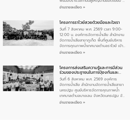
เพื่อถวายเป็นพระราชกุศล สมเด็จพระนาง
พิธีมอบรางวัลกำนันผู้ใหญ่บ้านยอดเยี่ยม ณ
เจ้าสิริกิติ์พระบรมราชินีนาถ พระบรมราช
ทำเนียบรัฐบาล โดยมีนายอนุทิน ชาญวีรกูล
อ่านรายละเอียด »
ชนนีพันปีหลวง พร้อมถวายสัจปฏิญาณ
นายกรัฐมนตรีและรัฐมนตรีว่าการกระทรวง
ทำความดีด้วยหัวใจ
มหาดไทย เป็นประธานมอบรางวัลแหนบ
โครงการราไวย์สวยด้วยมือและใจเรา
ทองคำและประกาศเกียรติคุณให้แก่ กำนัน
ผู้ใหญ่บ้านยอดเยี่ยม พร้อมกล่าวชื่นชม ให้
วันที่ 7 สิงหาคม พ.ศ. 2569 เวลา 9:00-
โอวาท และมอบนโยบาย
12:00 น. องค์การจัดการน้ำเสีย สำนักงาน
จัดการน้ำเสียสาขาภูเก็ต พื้นที่ศูนย์บริหาร
จัดการคุณภาพน้ำเทศบาลตำบลราไวย์ เข้า
ร่วมโครงการราไวย์สวยด้วยมือและใจเรา
อ่านรายละเอียด »
โดยมีนายเทมส์ ไกรทัศน์ นายกเทศมนตรี
ตำบลราไวย์ เจ้าหน้าที่เทศบาล ชาวบ้าน
โครงการส่งเสริมความรู้และการมีส่วน
ประชาชน ตัวแทนจากโรงแรมต่างๆ ในเขต
ร่วมของประชาชนในการป้องกันและ
เทศบาลตำบลราไวย์ ศูนย์บริหารจัดการ
แก้ไขปัญหาน้ำเสียอย่างยั่งยืน
คุณภาพน้ำเทศบาลตำบลราไวย์ นำโดยนาย
วันที่ 6 สิงหาคม พ.ศ. 2569 องค์การ
น้อย แก้วเศษ ผู้จัดการสำนักงานจัดการน้ำ
จัดการน้ำเสีย สำนักงานจัดการน้ำเสียสาขา
เสียสาขาภูเก็ต พร้อมด้วยเจ้าหน้าที่ จำนวน
นครปฐม ศูนย์บริหารจัดการคุณภาพน้ำ
5 คน ร่วมทำกิจกรรม ทำความสะอาด
เทศบาลตำบลบางเลน จังหวัดนครปฐม จัด
ชายหาดและแหล่งท่องเที่ยว ณ บริเวณ
กิจกรรมภายใต้โครงการส่งเสริมความรู้และ
อ่านรายละเอียด »
แหลมพรหมเทพ หมู่ที่ 6 ตำบลราไวย์
การมีส่วนร่วมของประชาชนในการป้องกัน
อำเภอเมือง จังหวัดภูเก็ต
และแก้ไขปัญหาน้ำเสียอย่างยั่งยืน ตาม
นโยบาย “มหาดไทย ทำ ทัน ที Action 5
PLUS” โดยจัดอบรมให้ความรู้แก่ประชาชน
และนักเรียน เพื่อส่งเสริมความรู้ด้านการ