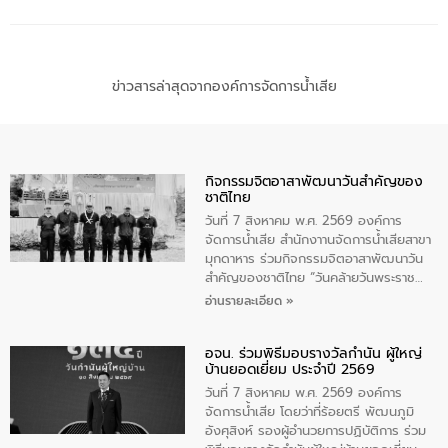
ข่าวสารล่าสุดจากองค์การจัดการน้ำเสีย
กิจกรรมจิตอาสาพัฒนาวันสําคัญของ
ชาติไทย
วันที่ 7 สิงหาคม พ.ศ. 2569 องค์การ
จัดการน้ำเสีย สำนักงาานจัดการน้ำเสียสาขา
มุกดาหาร ร่วมกิจกรรมจิตอาสาพัฒนาวัน
สําคัญของชาติไทย “วันคล้ายวันพระราช
สมภพ สมเด็จพระนางเจ้าสิริกิติ์พระบรม
อ่านรายละเอียด »
ราชินีนาถ พระบรมราชชนนีพันปีหลวง และ
วันแม่แห่งชาติ 12 สิงหาคม” โดยมีนายชลิต
อจน. ร่วมพิธีมอบรางวัลกำนัน ผู้ใหญ่
ทิพย์คำ รองผู้ว่าราชการจังหวัดมุกดาหาร
บ้านยอดเยี่ยม ประจำปี 2569
เป็นประธานในพิธี ณ เรือนจําชั่วคราวนาโสก
ตําบลนาโสก อําเภอเมืองมุกดาหาร จังหวัด
วันที่ 7 สิงหาคม พ.ศ. 2569 องค์การ
มุกดาหาร โดยในกิจกรรมได้ร่วมปลูกป่า และ
จัดการน้ำเสีย โดยว่าที่ร้อยตรี พัฒนภูมิ
ทําความสะอาดภายในบริเวณ จัดกิจกรรม
อังศุสิงห์ รองผู้อำนวยการปฏิบัติการ ร่วม