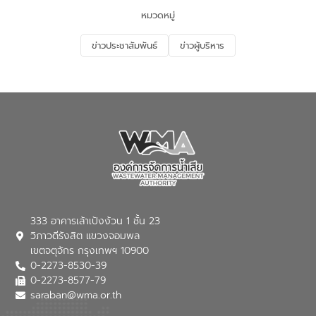
จัดการน้ำเสียและสร้างจิตสำนึกในการ
หมวดหมู่
อนุรักษ์สิ่งแวดล้อม ในหัวข้อ “น้ำเสียชุมชน
และการบำบัดน้ำเสียเบื้องต้น” โดยให้ความรู้
ข่าวประชาสัมพันธ์
ข่าวผู้บริหาร
เกี่ยวกับสาเหตุและผลกระทบของน้ำเสีย
แนวทางการลดการเกิดน้ำเสียจากแหล่ง
กำเนิด การบำบัดน้ำเสียเบื้องต้นในครัวเรือน
ณ เทศบาลตำบลบางเลน จังหวัดนครปฐม
333 อาคารเล้าเป้งง้วน 1 ชั้น 23
วิภาวดีรังสิต แขวงจอมพล
เขตจตุจักร กรุงเทพฯ 10900
0-2273-8530-39
0-2273-8577-79
saraban@wma.or.th