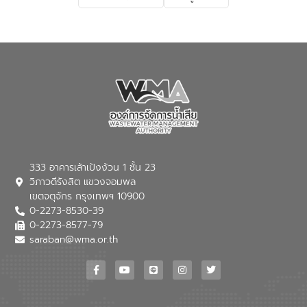
เกี่ยวกับสาเหตุและผลกระทบของน้ำเสีย
แนวทางการลดการเกิดน้ำเสียจากแหล่ง
กำเนิด การบำบัดน้ำเสียเบื้องต้นในครัวเรือน
ณ เทศบาลตำบลบางเลน จังหวัดนครปฐม
333 อาคารเล้าเป้งง้วน 1 ชั้น 23
วิภาวดีรังสิต แขวงจอมพล
เขตจตุจักร กรุงเทพฯ 10900
0-2273-8530-39
0-2273-8577-79
saraban@wma.or.th