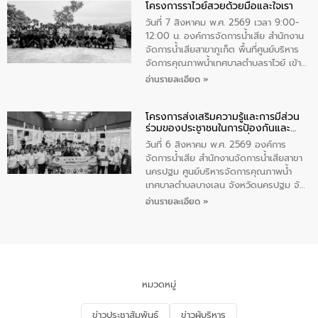
โครงการราไวย์สวยด้วยมือและใจเรา
ทองคำและประกาศเกียรติคุณให้แก่ กำนัน
ผู้ใหญ่บ้านยอดเยี่ยม พร้อมกล่าวชื่นชม ให้
วันที่ 7 สิงหาคม พ.ศ. 2569 เวลา 9:00-
โอวาท และมอบนโยบาย
12:00 น. องค์การจัดการน้ำเสีย สำนักงาน
จัดการน้ำเสียสาขาภูเก็ต พื้นที่ศูนย์บริหาร
จัดการคุณภาพน้ำเทศบาลตำบลราไวย์ เข้า
ร่วมโครงการราไวย์สวยด้วยมือและใจเรา
อ่านรายละเอียด »
โดยมีนายเทมส์ ไกรทัศน์ นายกเทศมนตรี
ตำบลราไวย์ เจ้าหน้าที่เทศบาล ชาวบ้าน
โครงการส่งเสริมความรู้และการมีส่วน
ประชาชน ตัวแทนจากโรงแรมต่างๆ ในเขต
ร่วมของประชาชนในการป้องกันและ
เทศบาลตำบลราไวย์ ศูนย์บริหารจัดการ
แก้ไขปัญหาน้ำเสียอย่างยั่งยืน
คุณภาพน้ำเทศบาลตำบลราไวย์ นำโดยนาย
วันที่ 6 สิงหาคม พ.ศ. 2569 องค์การ
น้อย แก้วเศษ ผู้จัดการสำนักงานจัดการน้ำ
จัดการน้ำเสีย สำนักงานจัดการน้ำเสียสาขา
เสียสาขาภูเก็ต พร้อมด้วยเจ้าหน้าที่ จำนวน
นครปฐม ศูนย์บริหารจัดการคุณภาพน้ำ
5 คน ร่วมทำกิจกรรม ทำความสะอาด
เทศบาลตำบลบางเลน จังหวัดนครปฐม จัด
ชายหาดและแหล่งท่องเที่ยว ณ บริเวณ
กิจกรรมภายใต้โครงการส่งเสริมความรู้และ
อ่านรายละเอียด »
แหลมพรหมเทพ หมู่ที่ 6 ตำบลราไวย์
การมีส่วนร่วมของประชาชนในการป้องกัน
อำเภอเมือง จังหวัดภูเก็ต
และแก้ไขปัญหาน้ำเสียอย่างยั่งยืน ตาม
นโยบาย “มหาดไทย ทำ ทัน ที Action 5
PLUS” โดยจัดอบรมให้ความรู้แก่ประชาชน
และนักเรียน เพื่อส่งเสริมความรู้ด้านการ
จัดการน้ำเสียและสร้างจิตสำนึกในการ
หมวดหมู่
อนุรักษ์สิ่งแวดล้อม ในหัวข้อ “น้ำเสียชุมชน
และการบำบัดน้ำเสียเบื้องต้น” โดยให้ความรู้
ข่าวประชาสัมพันธ์
ข่าวผู้บริหาร