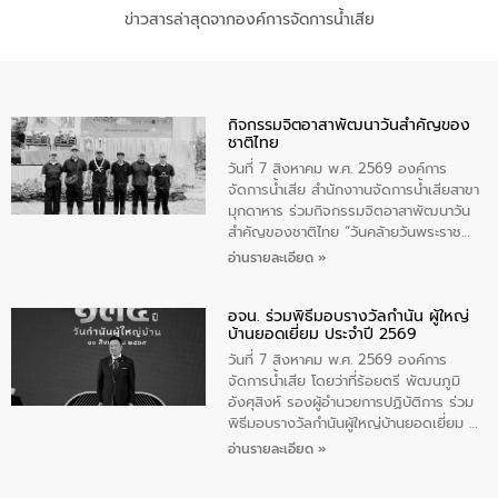
ข่าวสารล่าสุดจากองค์การจัดการน้ำเสีย
กิจกรรมจิตอาสาพัฒนาวันสําคัญของ
ชาติไทย
วันที่ 7 สิงหาคม พ.ศ. 2569 องค์การ
จัดการน้ำเสีย สำนักงาานจัดการน้ำเสียสาขา
มุกดาหาร ร่วมกิจกรรมจิตอาสาพัฒนาวัน
สําคัญของชาติไทย “วันคล้ายวันพระราช
สมภพ สมเด็จพระนางเจ้าสิริกิติ์พระบรม
อ่านรายละเอียด »
ราชินีนาถ พระบรมราชชนนีพันปีหลวง และ
วันแม่แห่งชาติ 12 สิงหาคม” โดยมีนายชลิต
อจน. ร่วมพิธีมอบรางวัลกำนัน ผู้ใหญ่
ทิพย์คำ รองผู้ว่าราชการจังหวัดมุกดาหาร
บ้านยอดเยี่ยม ประจำปี 2569
เป็นประธานในพิธี ณ เรือนจําชั่วคราวนาโสก
ตําบลนาโสก อําเภอเมืองมุกดาหาร จังหวัด
วันที่ 7 สิงหาคม พ.ศ. 2569 องค์การ
มุกดาหาร โดยในกิจกรรมได้ร่วมปลูกป่า และ
จัดการน้ำเสีย โดยว่าที่ร้อยตรี พัฒนภูมิ
ทําความสะอาดภายในบริเวณ จัดกิจกรรม
อังศุสิงห์ รองผู้อำนวยการปฏิบัติการ ร่วม
เพื่อถวายเป็นพระราชกุศล สมเด็จพระนาง
พิธีมอบรางวัลกำนันผู้ใหญ่บ้านยอดเยี่ยม ณ
เจ้าสิริกิติ์พระบรมราชินีนาถ พระบรมราช
ทำเนียบรัฐบาล โดยมีนายอนุทิน ชาญวีรกูล
อ่านรายละเอียด »
ชนนีพันปีหลวง พร้อมถวายสัจปฏิญาณ
นายกรัฐมนตรีและรัฐมนตรีว่าการกระทรวง
ทำความดีด้วยหัวใจ
มหาดไทย เป็นประธานมอบรางวัลแหนบ