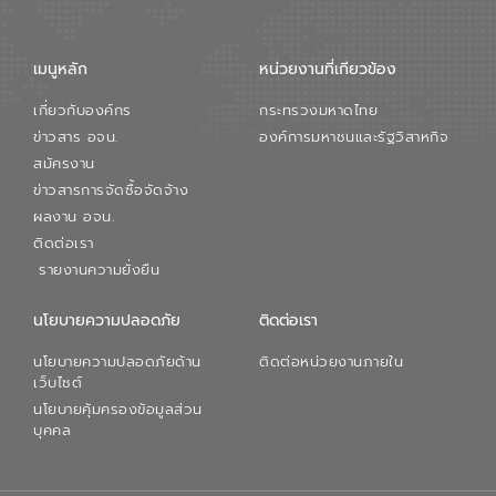
จัดการน้ำยุคใหม่ต้องมุ่งเน้นความคุ้มค่า
ตลอดระบบ โดยการนำน้ำบำบัดกลับมาใช้ใหม่
จะช่วยลดการพึ่งพาน้ำธรรมชาติและสร้าง
เมนูหลัก
หน่วยงานที่เกียวข้อง
สมดุลทางเศรษฐกิจและสิ่งแวดล้อมได้อย่าง
เป็นรูปธรรม ความร่วมมือระหว่างภาครัฐและ
เกี่ยวกับองค์กร
กระทรวงมหาดไทย
ภาคเอกชนในครั้งนี้ นับเป็นก้าวสำคัญของ
องค์การจัดการน้ำเสีย (อจน.) ในการร่วมวาง
ข่าวสาร อจน.
องค์การมหาชนและรัฐวิสาหกิจ
รากฐานโครงสร้างพื้นฐานด้านน้ำของ
สมัครงาน
ประเทศ เพื่อยกระดับประสิทธิภาพการใช้
ข่าวสารการจัดซื้อจัดจ้าง
ทรัพยากรน้ำให้เกิดประโยชน์สูงสุดและเป็นไป
ผลงาน อจน.
ตามมาตรฐานสากล
ติดต่อเรา
รายงานความยั่งยืน
นโยบายความปลอดภัย
ติดต่อเรา
นโยบายความปลอดภัยด้าน
ติดต่อหน่วยงานภายใน
เว็บไซต์
นโยบายคุ้มครองข้อมูลส่วน
บุคคล