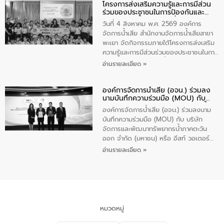
โครงการส่งเสริมความรู้และการมีส่วน
“ชุมชนร่วมใจ น้ำใสยั่งยืน” ได้บรรยายให้
ร่วมของประชาชนในการป้องกันและ
ความรู้เกี่ยวกับการจัดการน้ำเสียและการใช้
แก้ไขปัญหาน้ำเสียอย่างยั่งยืน
ถังดักไขมันให้แก่นักเรียนโรงเรียนวัดบ่อ
วันที่ 4 สิงหาคม พ.ศ. 2569 องค์การ
(นันทวิทยา) เทศบาลนครปากเกร็ด อำเภอ
จัดการน้ำเสีย สำนักงานจัดการน้ำเสียสาขา
ปากเกร็ด จังหวัดนนทบุรี จำนวน 30 คน
พะเยา จัดกิจกรรมภายใต้โครงการส่งเสริม
ความรู้และการมีส่วนร่วมของประชาชนในการ
ป้องกันและแก้ไขปัญหาน้ำเสียอย่างยั่งยืน
อ่านรายละเอียด »
ตามนโยบาย “มหาดไทย ทำทันที Action 5
Plus” โดยจัดอบรมให้ความรู้เรื่องน้ำเสีย
องค์การจัดการน้ำเสีย (อจน.) ร่วมลง
ชุมชนและการบำบัดน้ำเสียเบื้องต้น ให้กับ
นามบันทึกความร่วมมือ (MOU) กับ
นักเรียนชั้นประถมศึกษาปีที่ 5 โรงเรียน
บริษัท จัดการและพัฒนาทรัพยากรน้ำ
เทศบาล 1 (พะเยาประชานุกูล) จำนวน 30
องค์การจัดการน้ำเสีย (อจน.) ร่วมลงนาม
ภาคตะวันออก จำกัด (มหาชน) หรือ อีส
คน
บันทึกความร่วมมือ (MOU) กับ บริษัท
ท์ วอเตอร์
จัดการและพัฒนาทรัพยากรน้ำภาคตะวัน
ออก จำกัด (มหาชน) หรือ อีสท์ วอเตอร์
เมื่อวันอังคารที่ 4 สิงหาคม 2569 ณ ห้อง
อ่านรายละเอียด »
อเนกประสงค์ ชั้น 22 อาคารอีสท์วอเตอร์
ในหัวข้อ “การร่วมศึกษาแนวทางการบริหาร
จัดการน้ำเสียและการนำน้ำกลับมาใช้ประโยชน์
ของประเทศไทย” เพื่อยกระดับการบริหาร
จัดการทรัพยากรน้ำ เสริมสร้างความมั่นคง
ด้านน้ำของประเทศ และเตรียมความพร้อม
หมวดหมู่
รองรับการเติบโตของเมือง รวมถึงการ
ลงทุนในอุตสาหกรรมแห่งอนาคต ตลอดจน