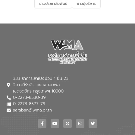
ข่าวประชาสัมพันธ์
ข่าวผู้บริหาร
มุ่งตอบโจทย์ความท้าทายจากวิกฤตการ
เปลี่ยนแปลงสภาพภูมิอากาศและความเสี่ยง
ภัยแล้งในระยะยาว การประสานความร่วมมือ
ในครั้งนี้เป็นการดึงจุดแข็งและความ
เชี่ยวชาญด้านระบบบำบัดน้ำเสียที่เป็นมิตร
ต่อสิ่งแวดล้อมของ องค์การจัดการน้ำเสีย
(อจน.) มาผสานกับประสบการณ์และ
เทคโนโลยีโครงข่ายน้ำครบวงจรในพื้นที่ EEC
ของอีสท์ วอเตอร์ เพื่อร่วมกันศึกษา
เทคโนโลยีการปรับปรุงคุณภาพน้ำ (Water
Reuse) และพัฒนารูปแบบการดำเนินงาน
ร่วมกับท้องถิ่นให้เกิดระบบบริหารจัดการน้ำ
อย่างเป็นรูปธรรม เพื่อรองรับความต้องการ
333 อาคารเล้าเป้งง้วน 1 ชั้น 23
ใช้น้ำที่พุ่งสูงขึ้นจากการขยายตัวของ
วิภาวดีรังสิต แขวงจอมพล
อุตสาหกรรม นายชีระ วงศบูรณะ ผู้อำนวย
เขตจตุจักร กรุงเทพฯ 10900
การองค์การจัดการน้ำเสีย กล่าวถึงภารกิจ
0-2273-8530-39
หลักของ อจน. ในการพัฒนาระบบบำบัดน้ำ
เสียเมื่อผสานกับความเชี่ยวชาญของอีสท์
0-2273-8577-79
วอเตอร์ จะช่วยขับเคลื่อนการศึกษาทั้งในมิติ
saraban@wma.or.th
ทางเทคนิคและความคุ้มค่าทางเศรษฐกิจ
เพื่อสนับสนุนการพัฒนาเมืองอย่างยั่งยืน
ขณะที่ นายบดินทร์ อุดล กรรมการผู้อำนวย
การใหญ่ อีสท์ วอเตอร์ ย้ำว่า การบริหาร