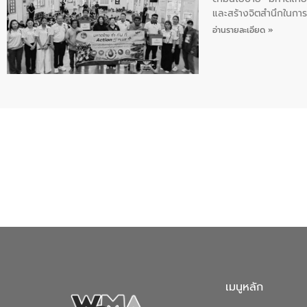
และสร้างจิตสำนึกในการอ
ของน้ำเสีย แนวทางการ
อ่านรายละเอียด »
เมนูหลัก