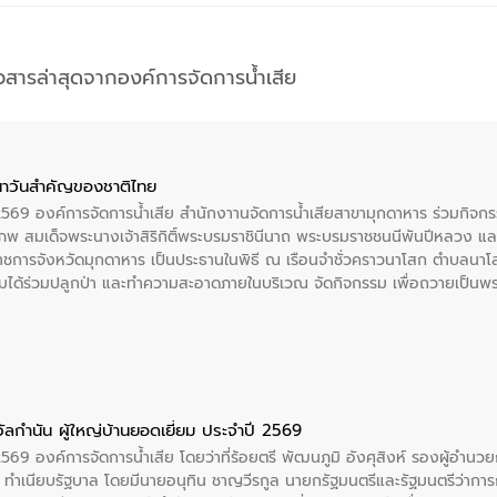
าวสารล่าสุดจากองค์การจัดการน้ำเสีย
าวันสําคัญของชาติไทย
 2569 องค์การจัดการน้ำเสีย สำนักงาานจัดการน้ำเสียสาขามุกดาหาร ร่วมกิ
พ สมเด็จพระนางเจ้าสิริกิติ์พระบรมราชินีนาถ พระบรมราชชนนีพันปีหลวง แล
าราชการจังหวัดมุกดาหาร เป็นประธานในพิธี ณ เรือนจําชั่วคราวนาโสก ตําบลนาโ
ได้ร่วมปลูกป่า และทําความสะอาดภายในบริเวณ จัดกิจกรรม เพื่อถวายเป็นพระร
บรมราชชนนีพันปีหลวง พร้อมถวายสัจปฏิญาณ ทำความดีด้วยหัวใจ
ัลกำนัน ผู้ใหญ่บ้านยอดเยี่ยม ประจำปี 2569
2569 องค์การจัดการน้ำเสีย โดยว่าที่ร้อยตรี พัฒนภูมิ อังศุสิงห์ รองผู้อำนว
 ณ ทำเนียบรัฐบาล โดยมีนายอนุทิน ชาญวีรกูล นายกรัฐมนตรีและรัฐมนตรีว่า