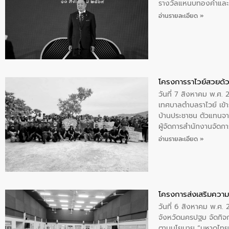
รางวัลแหนบทองคำและปร
อ่านรายละเอียด »
โครงการราไวย์สวยด้ว
วันที่ 7 สิงหาคม พ.ศ. 
เทศบาลตำบลราไวย์ เข้า
บ้านประชาชน ตัวแทนจา
ผู้จัดการสำนักงานจัดก
บริเวณแหลมพรหมเทพ หมู
อ่านรายละเอียด »
โครงการส่งเสริมความร
วันที่ 6 สิงหาคม พ.ศ
จังหวัดนครปฐม จัดกิจก
ตามนโยบาย “มหาดไทย ทำ