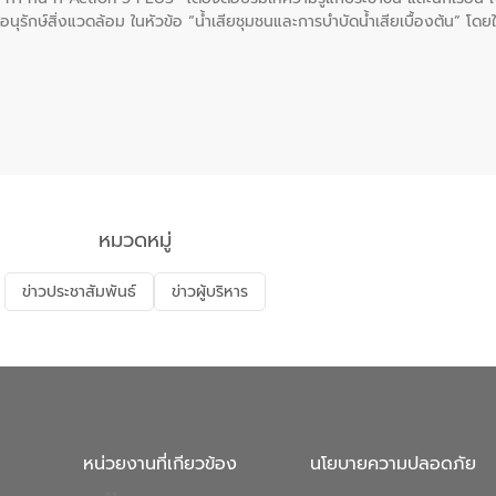
นุรักษ์สิ่งแวดล้อม ในหัวข้อ “น้ำเสียชุมชนและการบำบัดน้ำเสียเบื้องต้น” โดย
ลดการเกิดน้ำเสียจากแหล่งกำเนิด การบำบัดน้ำเสียเบื้องต้นในครัวเรือน 
หมวดหมู่
ข่าวประชาสัมพันธ์
ข่าวผู้บริหาร
หน่วยงานที่เกียวข้อง
นโยบายความปลอดภัย