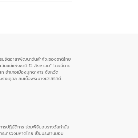
จกรรมจิตอาสาพัฒนาวันสําคัญของชาติไทย
ะวันแม่แห่งชาติ 12 สิงหาคม” โดยมีนาย
สก อําเภอเมืองมุกดาหาร จังหวัด
าชกุศล สมเด็จพระนางเจ้าสิริกิติ์
ยการปฏิบัติการ ร่วมพิธีมอบรางวัลกำนัน
การกระทรวงมหาดไทย เป็นประธานมอบ