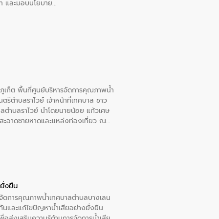
อวาท และมอบนโยบาย
เก็ต พื้นที่ศูนย์บริหารจัดการคุณภาพน้ำ
รีตำบลราไวย์ เจ้าหน้าที่เทศบาล ชาว
าลตำบลราไวย์ นำโดยนายน้อย แก้วเศษ
วามสะอาดชายหาดและแหล่งท่องเที่ยว ณ
ั่งยืน
หารจัดการคุณภาพน้ำเทศบาลตำบลบางเลน
นและแก้ไขปัญหาน้ำเสียอย่างยั่งยืน
อส่งเสริมความรู้ด้านการจัดการน้ำเสีย