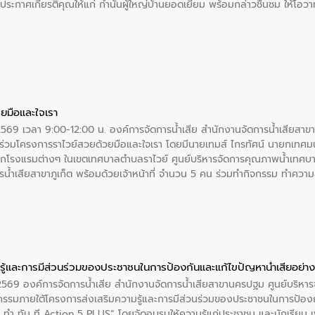
ะกาศเกียรติคุณให้แก่ กำนันผู้ใหญ่บ้านยอดเยี่ยม พร้อมกล่าวชื่นชม ให้โ
ยมือและใจเรา
2569 เวลา 9:00-12:00 น. องค์การจัดการน้ำเสีย สำนักงานจัดการน้ำเสียสาขาภู
ร่วมโครงการราไวย์สวยด้วยมือและใจเรา โดยมีนายเทมส์ ไกรทัศน์ นายกเทศมนต
กโรงแรมต่างๆ ในเขตเทศบาลตำบลราไวย์ ศูนย์บริหารจัดการคุณภาพน้ำเทศบ
ารน้ำเสียสาขาภูเก็ต พร้อมด้วยเจ้าหน้าที่ จำนวน 5 คน ร่วมทำกิจกรรม ทำค
่ที่ 6 ตำบลราไวย์ อำเภอเมือง จังหวัดภูเก็ต
ู้และการมีส่วนร่วมของประชาชนในการป้องกันและแก้ไขปัญหาน้ำเสียอย่างย
. 2569 องค์การจัดการน้ำเสีย สำนักงานจัดการน้ำเสียสาขานครปฐม ศูนย์บริ
รรมภายใต้โครงการส่งเสริมความรู้และการมีส่วนร่วมของประชาชนในการป้องกั
 ทัน ที Action 5 PLUS” โดยจัดอบรมให้ความรู้แก่ประชาชน และนักเรียน เพื่