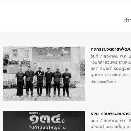
ข่
กิจกรรมจิตอาสาพัฒน
วันที่ 7 สิงหาคม พ.ศ.
“วันคล้ายวันพระราชสมภ
ชลิต ทิพย์คำ รองผู้ว่
มุกดาหาร โดยในกิจกรรม
พระบรมราชินีนาถ พระ
อ่านรายละเอียด »
อจน. ร่วมพิธีมอบรางว
วันที่ 7 สิงหาคม พ.ศ. 
ผู้ใหญ่บ้านยอดเยี่ยม