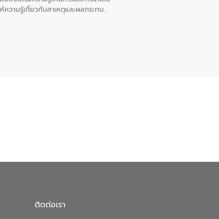
ให้ความรู้เกี่ยวกับสาเหตุและผลกระทบ
ณ เทศบาลตำบลบางเลน จังหวัดนครปฐม
ติดต่อเรา