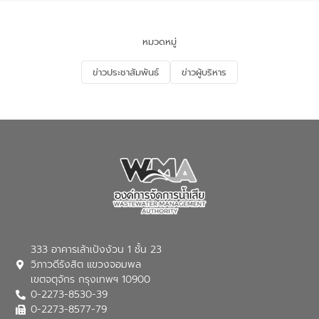
สุขชื่น นายกเทศมนตรีตำบลวัดสิงห์ คณะผู้
บริหารเทศบาลตำบลวัดสิงห์ ผู้นำชุมชน และ
ประชาชนในพื้นที่เทศบาลตำบลวัดสิงก์ที่มี
หมวดหมู่
ส่วนได้ส่วนเสียในโครงก่อสร้างศูนย์บริหาร
จัดการคุณภาพน้ำเทศบาลตำบลวัดสิงห์
ข่าวประชาสัมพันธ์
ข่าวผู้บริหาร
จังหวัดชัยนาท ให้การต้อนรับ
333 อาคารเล้าเป้งง้วน 1 ชั้น 23
วิภาวดีรังสิต แขวงจอมพล
เขตจตุจักร กรุงเทพฯ 10900
0-2273-8530-39
0-2273-8577-79