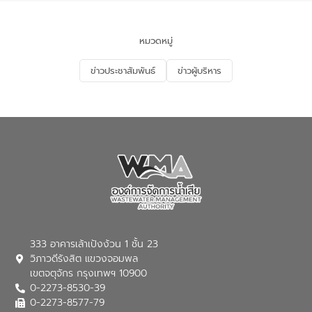
ของประเทศไทย” เพื่อยกระดับการบริหาร
จัดการทรัพยากรน้ำ เสริมสร้างความมั่นคง
ด้านน้ำของประเทศ และเตรียมความพร้อม
หมวดหมู่
รองรับการเติบโตของเมือง รวมถึงการ
ลงทุนในอุตสาหกรรมแห่งอนาคต ตลอดจน
ข่าวประชาสัมพันธ์
ข่าวผู้บริหาร
มุ่งตอบโจทย์ความท้าทายจากวิกฤตการ
เปลี่ยนแปลงสภาพภูมิอากาศและความเสี่ยง
ภัยแล้งในระยะยาว การประสานความร่วมมือ
ในครั้งนี้เป็นการดึงจุดแข็งและความ
เชี่ยวชาญด้านระบบบำบัดน้ำเสียที่เป็นมิตร
ต่อสิ่งแวดล้อมของ องค์การจัดการน้ำเสีย
(อจน.) มาผสานกับประสบการณ์และ
เทคโนโลยีโครงข่ายน้ำครบวงจรในพื้นที่ EEC
ของอีสท์ วอเตอร์ เพื่อร่วมกันศึกษา
เทคโนโลยีการปรับปรุงคุณภาพน้ำ (Water
Reuse) และพัฒนารูปแบบการดำเนินงาน
ร่วมกับท้องถิ่นให้เกิดระบบบริหารจัดการน้ำ
อย่างเป็นรูปธรรม เพื่อรองรับความต้องการ
333 อาคารเล้าเป้งง้วน 1 ชั้น 23
ใช้น้ำที่พุ่งสูงขึ้นจากการขยายตัวของ
วิภาวดีรังสิต แขวงจอมพล
อุตสาหกรรม นายชีระ วงศบูรณะ ผู้อำนวย
เขตจตุจักร กรุงเทพฯ 10900
การองค์การจัดการน้ำเสีย กล่าวถึงภารกิจ
0-2273-8530-39
หลักของ อจน. ในการพัฒนาระบบบำบัดน้ำ
เสียเมื่อผสานกับความเชี่ยวชาญของอีสท์
0-2273-8577-79