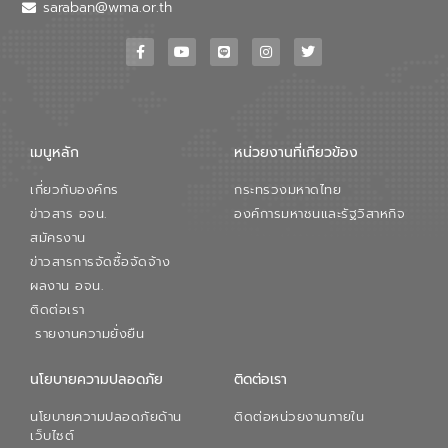
วอเตอร์ จะช่วยขับเคลื่อนการศึกษาทั้งในมิติ
saraban@wma.or.th
ทางเทคนิคและความคุ้มค่าทางเศรษฐกิจ
เพื่อสนับสนุนการพัฒนาเมืองอย่างยั่งยืน
ขณะที่ นายบดินทร์ อุดล กรรมการผู้อำนวย
การใหญ่ อีสท์ วอเตอร์ ย้ำว่า การบริหาร
จัดการน้ำยุคใหม่ต้องมุ่งเน้นความคุ้มค่า
ตลอดระบบ โดยการนำน้ำบำบัดกลับมาใช้ใหม่
จะช่วยลดการพึ่งพาน้ำธรรมชาติและสร้าง
เมนูหลัก
หน่วยงานที่เกียวข้อง
สมดุลทางเศรษฐกิจและสิ่งแวดล้อมได้อย่าง
เป็นรูปธรรม ความร่วมมือระหว่างภาครัฐและ
เกี่ยวกับองค์กร
กระทรวงมหาดไทย
ภาคเอกชนในครั้งนี้ นับเป็นก้าวสำคัญของ
องค์การจัดการน้ำเสีย (อจน.) ในการร่วมวาง
ข่าวสาร อจน.
องค์การมหาชนและรัฐวิสาหกิจ
รากฐานโครงสร้างพื้นฐานด้านน้ำของ
สมัครงาน
ประเทศ เพื่อยกระดับประสิทธิภาพการใช้
ข่าวสารการจัดซื้อจัดจ้าง
ทรัพยากรน้ำให้เกิดประโยชน์สูงสุดและเป็นไป
ผลงาน อจน.
ตามมาตรฐานสากล
ติดต่อเรา
รายงานความยั่งยืน
นโยบายความปลอดภัย
ติดต่อเรา
นโยบายความปลอดภัยด้าน
ติดต่อหน่วยงานภายใน
เว็บไซต์