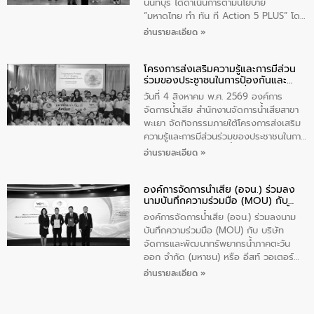
ส่วนได้ส่วนเสียในโครงก่อสร้างศูนย์บริหาร
นนทบุรี ได้ดำเนินการตามนโยบาย
จัดการคุณภาพน้ำเทศบาลตำบลวัดสิงห์
“มหาดไทย ทำ ทัน ที Action 5 PLUS” โดย
จังหวัดชัยนาท ให้การต้อนรับ
จัดโครงการส่งเสริมความรู้และการมีส่วน
อ่านรายละเอียด »
ร่วมของประชาชนในการป้องกันและแก้ไข
ปัญหาน้ำเสียอย่างยั่งยืน ภายใต้กิจกรรม
โครงการส่งเสริมความรู้และการมีส่วน
“ชุมชนร่วมใจ น้ำใสยั่งยืน” ได้บรรยายให้
ร่วมของประชาชนในการป้องกันและ
ความรู้เกี่ยวกับการจัดการน้ำเสียและการใช้
แก้ไขปัญหาน้ำเสียอย่างยั่งยืน
ถังดักไขมันให้แก่นักเรียนโรงเรียนวัดบ่อ
วันที่ 4 สิงหาคม พ.ศ. 2569 องค์การ
(นันทวิทยา) เทศบาลนครปากเกร็ด อำเภอ
จัดการน้ำเสีย สำนักงานจัดการน้ำเสียสาขา
ปากเกร็ด จังหวัดนนทบุรี จำนวน 30 คน
พะเยา จัดกิจกรรมภายใต้โครงการส่งเสริม
ความรู้และการมีส่วนร่วมของประชาชนในการ
ป้องกันและแก้ไขปัญหาน้ำเสียอย่างยั่งยืน
อ่านรายละเอียด »
ตามนโยบาย “มหาดไทย ทำทันที Action 5
Plus” โดยจัดอบรมให้ความรู้เรื่องน้ำเสีย
องค์การจัดการน้ำเสีย (อจน.) ร่วมลง
ชุมชนและการบำบัดน้ำเสียเบื้องต้น ให้กับ
นามบันทึกความร่วมมือ (MOU) กับ
นักเรียนชั้นประถมศึกษาปีที่ 5 โรงเรียน
บริษัท จัดการและพัฒนาทรัพยากรน้ำ
เทศบาล 1 (พะเยาประชานุกูล) จำนวน 30
องค์การจัดการน้ำเสีย (อจน.) ร่วมลงนาม
ภาคตะวันออก จำกัด (มหาชน) หรือ อีส
คน
บันทึกความร่วมมือ (MOU) กับ บริษัท
ท์ วอเตอร์
จัดการและพัฒนาทรัพยากรน้ำภาคตะวัน
ออก จำกัด (มหาชน) หรือ อีสท์ วอเตอร์
เมื่อวันอังคารที่ 4 สิงหาคม 2569 ณ ห้อง
อ่านรายละเอียด »
อเนกประสงค์ ชั้น 22 อาคารอีสท์วอเตอร์
ในหัวข้อ “การร่วมศึกษาแนวทางการบริหาร
จัดการน้ำเสียและการนำน้ำกลับมาใช้ประโยชน์