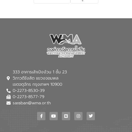
เกี่ยวกับสาเหตุและผลกระทบของน้ำเสีย
แนวทางการลดการเกิดน้ำเสียจากแหล่ง
กำเนิด การบำบัดน้ำเสียเบื้องต้นในครัวเรือน
ณ เทศบาลตำบลบางเลน จังหวัดนครปฐม
333 อาคารเล้าเป้งง้วน 1 ชั้น 23
วิภาวดีรังสิต แขวงจอมพล
เขตจตุจักร กรุงเทพฯ 10900
0-2273-8530-39
0-2273-8577-79
saraban@wma.or.th