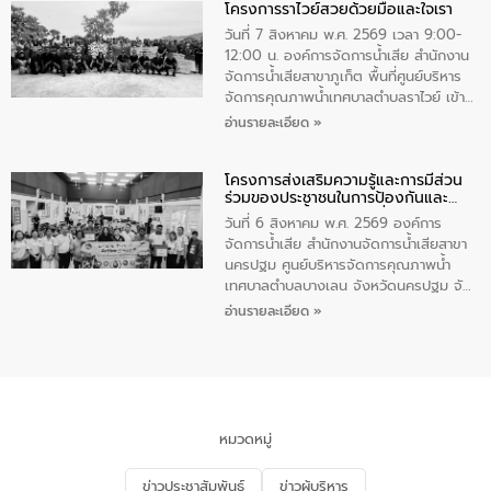
โครงการราไวย์สวยด้วยมือและใจเรา
ทองคำและประกาศเกียรติคุณให้แก่ กำนัน
ผู้ใหญ่บ้านยอดเยี่ยม พร้อมกล่าวชื่นชม ให้
วันที่ 7 สิงหาคม พ.ศ. 2569 เวลา 9:00-
โอวาท และมอบนโยบาย
12:00 น. องค์การจัดการน้ำเสีย สำนักงาน
จัดการน้ำเสียสาขาภูเก็ต พื้นที่ศูนย์บริหาร
จัดการคุณภาพน้ำเทศบาลตำบลราไวย์ เข้า
ร่วมโครงการราไวย์สวยด้วยมือและใจเรา
อ่านรายละเอียด »
โดยมีนายเทมส์ ไกรทัศน์ นายกเทศมนตรี
ตำบลราไวย์ เจ้าหน้าที่เทศบาล ชาวบ้าน
โครงการส่งเสริมความรู้และการมีส่วน
ประชาชน ตัวแทนจากโรงแรมต่างๆ ในเขต
ร่วมของประชาชนในการป้องกันและ
เทศบาลตำบลราไวย์ ศูนย์บริหารจัดการ
แก้ไขปัญหาน้ำเสียอย่างยั่งยืน
คุณภาพน้ำเทศบาลตำบลราไวย์ นำโดยนาย
วันที่ 6 สิงหาคม พ.ศ. 2569 องค์การ
น้อย แก้วเศษ ผู้จัดการสำนักงานจัดการน้ำ
จัดการน้ำเสีย สำนักงานจัดการน้ำเสียสาขา
เสียสาขาภูเก็ต พร้อมด้วยเจ้าหน้าที่ จำนวน
นครปฐม ศูนย์บริหารจัดการคุณภาพน้ำ
5 คน ร่วมทำกิจกรรม ทำความสะอาด
เทศบาลตำบลบางเลน จังหวัดนครปฐม จัด
ชายหาดและแหล่งท่องเที่ยว ณ บริเวณ
กิจกรรมภายใต้โครงการส่งเสริมความรู้และ
อ่านรายละเอียด »
แหลมพรหมเทพ หมู่ที่ 6 ตำบลราไวย์
การมีส่วนร่วมของประชาชนในการป้องกัน
อำเภอเมือง จังหวัดภูเก็ต
และแก้ไขปัญหาน้ำเสียอย่างยั่งยืน ตาม
นโยบาย “มหาดไทย ทำ ทัน ที Action 5
PLUS” โดยจัดอบรมให้ความรู้แก่ประชาชน
และนักเรียน เพื่อส่งเสริมความรู้ด้านการ
จัดการน้ำเสียและสร้างจิตสำนึกในการ
หมวดหมู่
อนุรักษ์สิ่งแวดล้อม ในหัวข้อ “น้ำเสียชุมชน
และการบำบัดน้ำเสียเบื้องต้น” โดยให้ความรู้
ข่าวประชาสัมพันธ์
ข่าวผู้บริหาร