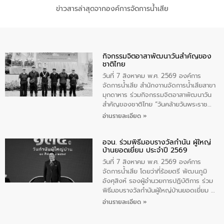
ข่าวสารล่าสุดจากองค์การจัดการน้ำเสีย
กิจกรรมจิตอาสาพัฒนาวันสําคัญของ
ชาติไทย
วันที่ 7 สิงหาคม พ.ศ. 2569 องค์การ
จัดการน้ำเสีย สำนักงาานจัดการน้ำเสียสาขา
มุกดาหาร ร่วมกิจกรรมจิตอาสาพัฒนาวัน
สําคัญของชาติไทย “วันคล้ายวันพระราช
สมภพ สมเด็จพระนางเจ้าสิริกิติ์พระบรม
อ่านรายละเอียด »
ราชินีนาถ พระบรมราชชนนีพันปีหลวง และ
วันแม่แห่งชาติ 12 สิงหาคม” โดยมีนายชลิต
อจน. ร่วมพิธีมอบรางวัลกำนัน ผู้ใหญ่
ทิพย์คำ รองผู้ว่าราชการจังหวัดมุกดาหาร
บ้านยอดเยี่ยม ประจำปี 2569
เป็นประธานในพิธี ณ เรือนจําชั่วคราวนาโสก
ตําบลนาโสก อําเภอเมืองมุกดาหาร จังหวัด
วันที่ 7 สิงหาคม พ.ศ. 2569 องค์การ
มุกดาหาร โดยในกิจกรรมได้ร่วมปลูกป่า และ
จัดการน้ำเสีย โดยว่าที่ร้อยตรี พัฒนภูมิ
ทําความสะอาดภายในบริเวณ จัดกิจกรรม
อังศุสิงห์ รองผู้อำนวยการปฏิบัติการ ร่วม
เพื่อถวายเป็นพระราชกุศล สมเด็จพระนาง
พิธีมอบรางวัลกำนันผู้ใหญ่บ้านยอดเยี่ยม ณ
เจ้าสิริกิติ์พระบรมราชินีนาถ พระบรมราช
ทำเนียบรัฐบาล โดยมีนายอนุทิน ชาญวีรกูล
อ่านรายละเอียด »
ชนนีพันปีหลวง พร้อมถวายสัจปฏิญาณ
นายกรัฐมนตรีและรัฐมนตรีว่าการกระทรวง
ทำความดีด้วยหัวใจ
มหาดไทย เป็นประธานมอบรางวัลแหนบ