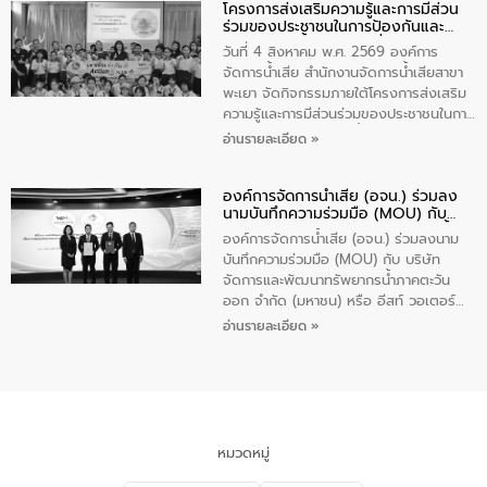
โครงการส่งเสริมความรู้และการมีส่วน
“ชุมชนร่วมใจ น้ำใสยั่งยืน” ได้บรรยายให้
ร่วมของประชาชนในการป้องกันและ
ความรู้เกี่ยวกับการจัดการน้ำเสียและการใช้
แก้ไขปัญหาน้ำเสียอย่างยั่งยืน
ถังดักไขมันให้แก่นักเรียนโรงเรียนวัดบ่อ
วันที่ 4 สิงหาคม พ.ศ. 2569 องค์การ
(นันทวิทยา) เทศบาลนครปากเกร็ด อำเภอ
จัดการน้ำเสีย สำนักงานจัดการน้ำเสียสาขา
ปากเกร็ด จังหวัดนนทบุรี จำนวน 30 คน
พะเยา จัดกิจกรรมภายใต้โครงการส่งเสริม
ความรู้และการมีส่วนร่วมของประชาชนในการ
ป้องกันและแก้ไขปัญหาน้ำเสียอย่างยั่งยืน
อ่านรายละเอียด »
ตามนโยบาย “มหาดไทย ทำทันที Action 5
Plus” โดยจัดอบรมให้ความรู้เรื่องน้ำเสีย
องค์การจัดการน้ำเสีย (อจน.) ร่วมลง
ชุมชนและการบำบัดน้ำเสียเบื้องต้น ให้กับ
นามบันทึกความร่วมมือ (MOU) กับ
นักเรียนชั้นประถมศึกษาปีที่ 5 โรงเรียน
บริษัท จัดการและพัฒนาทรัพยากรน้ำ
เทศบาล 1 (พะเยาประชานุกูล) จำนวน 30
องค์การจัดการน้ำเสีย (อจน.) ร่วมลงนาม
ภาคตะวันออก จำกัด (มหาชน) หรือ อีส
คน
บันทึกความร่วมมือ (MOU) กับ บริษัท
ท์ วอเตอร์
จัดการและพัฒนาทรัพยากรน้ำภาคตะวัน
ออก จำกัด (มหาชน) หรือ อีสท์ วอเตอร์
เมื่อวันอังคารที่ 4 สิงหาคม 2569 ณ ห้อง
อ่านรายละเอียด »
อเนกประสงค์ ชั้น 22 อาคารอีสท์วอเตอร์
ในหัวข้อ “การร่วมศึกษาแนวทางการบริหาร
จัดการน้ำเสียและการนำน้ำกลับมาใช้ประโยชน์
ของประเทศไทย” เพื่อยกระดับการบริหาร
จัดการทรัพยากรน้ำ เสริมสร้างความมั่นคง
ด้านน้ำของประเทศ และเตรียมความพร้อม
หมวดหมู่
รองรับการเติบโตของเมือง รวมถึงการ
ลงทุนในอุตสาหกรรมแห่งอนาคต ตลอดจน