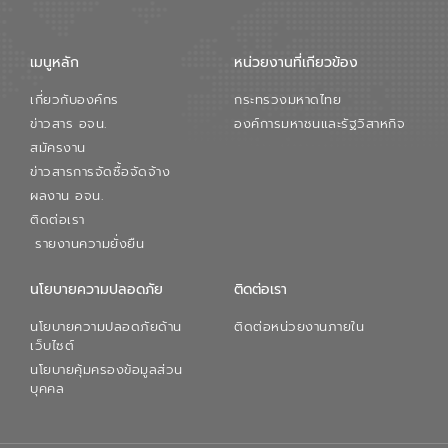
จัดการน้ำยุคใหม่ต้องมุ่งเน้นความคุ้มค่า
ตลอดระบบ โดยการนำน้ำบำบัดกลับมาใช้ใหม่
จะช่วยลดการพึ่งพาน้ำธรรมชาติและสร้าง
เมนูหลัก
หน่วยงานที่เกียวข้อง
สมดุลทางเศรษฐกิจและสิ่งแวดล้อมได้อย่าง
เป็นรูปธรรม ความร่วมมือระหว่างภาครัฐและ
เกี่ยวกับองค์กร
กระทรวงมหาดไทย
ภาคเอกชนในครั้งนี้ นับเป็นก้าวสำคัญของ
องค์การจัดการน้ำเสีย (อจน.) ในการร่วมวาง
ข่าวสาร อจน.
องค์การมหาชนและรัฐวิสาหกิจ
รากฐานโครงสร้างพื้นฐานด้านน้ำของ
สมัครงาน
ประเทศ เพื่อยกระดับประสิทธิภาพการใช้
ข่าวสารการจัดซื้อจัดจ้าง
ทรัพยากรน้ำให้เกิดประโยชน์สูงสุดและเป็นไป
ผลงาน อจน.
ตามมาตรฐานสากล
ติดต่อเรา
รายงานความยั่งยืน
นโยบายความปลอดภัย
ติดต่อเรา
นโยบายความปลอดภัยด้าน
ติดต่อหน่วยงานภายใน
เว็บไซต์
นโยบายคุ้มครองข้อมูลส่วน
บุคคล