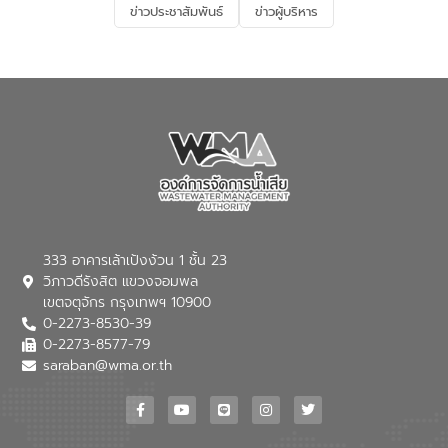
ข่าวประชาสัมพันธ์
ข่าวผู้บริหาร
มุ่งตอบโจทย์ความท้าทายจากวิกฤตการ
เปลี่ยนแปลงสภาพภูมิอากาศและความเสี่ยง
ภัยแล้งในระยะยาว การประสานความร่วมมือ
ในครั้งนี้เป็นการดึงจุดแข็งและความ
เชี่ยวชาญด้านระบบบำบัดน้ำเสียที่เป็นมิตร
ต่อสิ่งแวดล้อมของ องค์การจัดการน้ำเสีย
(อจน.) มาผสานกับประสบการณ์และ
เทคโนโลยีโครงข่ายน้ำครบวงจรในพื้นที่ EEC
ของอีสท์ วอเตอร์ เพื่อร่วมกันศึกษา
เทคโนโลยีการปรับปรุงคุณภาพน้ำ (Water
Reuse) และพัฒนารูปแบบการดำเนินงาน
ร่วมกับท้องถิ่นให้เกิดระบบบริหารจัดการน้ำ
อย่างเป็นรูปธรรม เพื่อรองรับความต้องการ
333 อาคารเล้าเป้งง้วน 1 ชั้น 23
ใช้น้ำที่พุ่งสูงขึ้นจากการขยายตัวของ
วิภาวดีรังสิต แขวงจอมพล
อุตสาหกรรม นายชีระ วงศบูรณะ ผู้อำนวย
เขตจตุจักร กรุงเทพฯ 10900
การองค์การจัดการน้ำเสีย กล่าวถึงภารกิจ
0-2273-8530-39
หลักของ อจน. ในการพัฒนาระบบบำบัดน้ำ
เสียเมื่อผสานกับความเชี่ยวชาญของอีสท์
0-2273-8577-79
วอเตอร์ จะช่วยขับเคลื่อนการศึกษาทั้งในมิติ
saraban@wma.or.th
ทางเทคนิคและความคุ้มค่าทางเศรษฐกิจ
เพื่อสนับสนุนการพัฒนาเมืองอย่างยั่งยืน
ขณะที่ นายบดินทร์ อุดล กรรมการผู้อำนวย
การใหญ่ อีสท์ วอเตอร์ ย้ำว่า การบริหาร