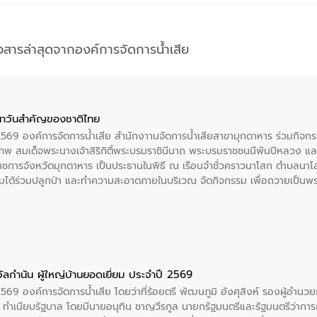
าวสารล่าสุดจากองค์การจัดการน้ำเสีย
าวันสําคัญของชาติไทย
 2569 องค์การจัดการน้ำเสีย สำนักงาานจัดการน้ำเสียสาขามุกดาหาร ร่วมกิ
พ สมเด็จพระนางเจ้าสิริกิติ์พระบรมราชินีนาถ พระบรมราชชนนีพันปีหลวง แล
าราชการจังหวัดมุกดาหาร เป็นประธานในพิธี ณ เรือนจําชั่วคราวนาโสก ตําบลนาโ
ได้ร่วมปลูกป่า และทําความสะอาดภายในบริเวณ จัดกิจกรรม เพื่อถวายเป็นพระร
บรมราชชนนีพันปีหลวง พร้อมถวายสัจปฏิญาณ ทำความดีด้วยหัวใจ
ัลกำนัน ผู้ใหญ่บ้านยอดเยี่ยม ประจำปี 2569
2569 องค์การจัดการน้ำเสีย โดยว่าที่ร้อยตรี พัฒนภูมิ อังศุสิงห์ รองผู้อำนว
 ณ ทำเนียบรัฐบาล โดยมีนายอนุทิน ชาญวีรกูล นายกรัฐมนตรีและรัฐมนตรีว่า