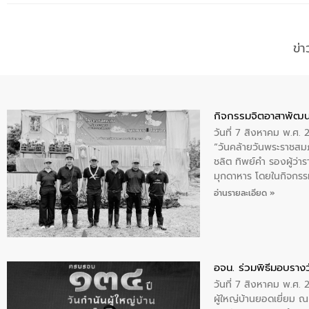
ข่
กิจกรรมจิตอาสาพัฒน
วันที่ 7 สิงหาคม พ.ศ.
“วันคล้ายวันพระราชสมภ
ชลิต ทิพย์คำ รองผู้ว่
มุกดาหาร โดยในกิจกรรม
พระบรมราชินีนาถ พระ
อ่านรายละเอียด »
อจน. ร่วมพิธีมอบรางว
วันที่ 7 สิงหาคม พ.ศ. 
ผู้ใหญ่บ้านยอดเยี่ยม