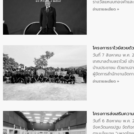
รางวัลแหนบทองคำและปร
อ่านรายละเอียด »
โครงการราไวย์สวยด้ว
วันที่ 7 สิงหาคม พ.ศ. 
เทศบาลตำบลราไวย์ เข้า
บ้านประชาชน ตัวแทนจา
ผู้จัดการสำนักงานจัดก
บริเวณแหลมพรหมเทพ หมู
อ่านรายละเอียด »
โครงการส่งเสริมความร
วันที่ 6 สิงหาคม พ.ศ
จังหวัดนครปฐม จัดกิจก
ตามนโยบาย “มหาดไทย ทำ