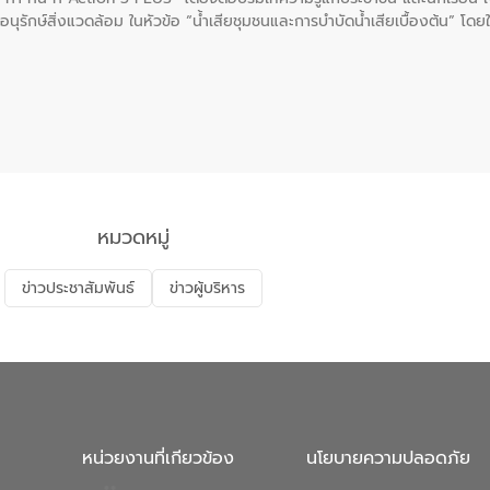
นุรักษ์สิ่งแวดล้อม ในหัวข้อ “น้ำเสียชุมชนและการบำบัดน้ำเสียเบื้องต้น” โดย
ลดการเกิดน้ำเสียจากแหล่งกำเนิด การบำบัดน้ำเสียเบื้องต้นในครัวเรือน 
หมวดหมู่
ข่าวประชาสัมพันธ์
ข่าวผู้บริหาร
หน่วยงานที่เกียวข้อง
นโยบายความปลอดภัย