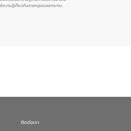
ให้ความรู้เกี่ยวกับสาเหตุและผลกระทบ
ณ เทศบาลตำบลบางเลน จังหวัดนครปฐม
ติดต่อเรา