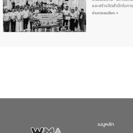
และสร้างจิตสำนึกในการอ
ของน้ำเสีย แนวทางการ
อ่านรายละเอียด »
เมนูหลัก