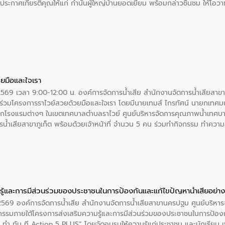
ะกาศเกียรติคุณให้แก่ กำนันผู้ใหญ่บ้านยอดเยี่ยม พร้อมกล่าวชื่นชม ให้โ
ยมือและใจเรา
2569 เวลา 9:00-12:00 น. องค์การจัดการน้ำเสีย สำนักงานจัดการน้ำเสียสาขาภู
ร่วมโครงการราไวย์สวยด้วยมือและใจเรา โดยมีนายเทมส์ ไกรทัศน์ นายกเทศมนต
กโรงแรมต่างๆ ในเขตเทศบาลตำบลราไวย์ ศูนย์บริหารจัดการคุณภาพน้ำเทศบ
ารน้ำเสียสาขาภูเก็ต พร้อมด้วยเจ้าหน้าที่ จำนวน 5 คน ร่วมทำกิจกรรม ทำค
่ที่ 6 ตำบลราไวย์ อำเภอเมือง จังหวัดภูเก็ต
ู้และการมีส่วนร่วมของประชาชนในการป้องกันและแก้ไขปัญหาน้ำเสียอย่างย
. 2569 องค์การจัดการน้ำเสีย สำนักงานจัดการน้ำเสียสาขานครปฐม ศูนย์บริ
รรมภายใต้โครงการส่งเสริมความรู้และการมีส่วนร่วมของประชาชนในการป้องกั
 ทัน ที Action 5 PLUS” โดยจัดอบรมให้ความรู้แก่ประชาชน และนักเรียน เพื่