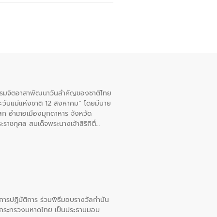
จกรรมจิตอาสาพัฒนาวันสําคัญของชาติไทย
ะวันแม่แห่งชาติ 12 สิงหาคม” โดยมีนาย
สก อําเภอเมืองมุกดาหาร จังหวัด
าชกุศล สมเด็จพระนางเจ้าสิริกิติ์
ยการปฏิบัติการ ร่วมพิธีมอบรางวัลกำนัน
การกระทรวงมหาดไทย เป็นประธานมอบ