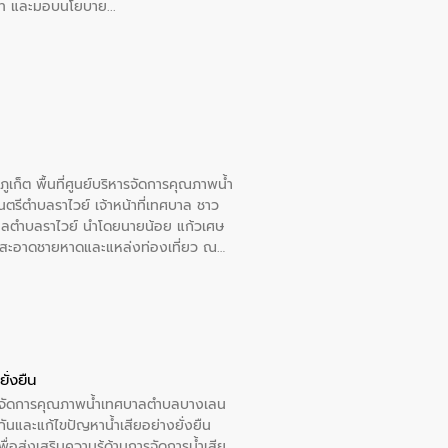
อวาท และมอบนโยบาย
เก็ต พื้นที่ศูนย์บริหารจัดการคุณภาพน้ำ
รีตำบลราไวย์ เจ้าหน้าที่เทศบาล ชาว
าลตำบลราไวย์ นำโดยนายน้อย แก้วเศษ
วามสะอาดชายหาดและแหล่งท่องเที่ยว ณ
ั่งยืน
หารจัดการคุณภาพน้ำเทศบาลตำบลบางเลน
นและแก้ไขปัญหาน้ำเสียอย่างยั่งยืน
อส่งเสริมความรู้ด้านการจัดการน้ำเสีย