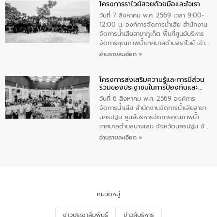
โครงการราไวย์สวยด้วยมือและใจเรา
ทองคำและประกาศเกียรติคุณให้แก่ กำนัน
ผู้ใหญ่บ้านยอดเยี่ยม พร้อมกล่าวชื่นชม ให้
วันที่ 7 สิงหาคม พ.ศ. 2569 เวลา 9:00-
โอวาท และมอบนโยบาย
12:00 น. องค์การจัดการน้ำเสีย สำนักงาน
จัดการน้ำเสียสาขาภูเก็ต พื้นที่ศูนย์บริหาร
จัดการคุณภาพน้ำเทศบาลตำบลราไวย์ เข้า
ร่วมโครงการราไวย์สวยด้วยมือและใจเรา
อ่านรายละเอียด »
โดยมีนายเทมส์ ไกรทัศน์ นายกเทศมนตรี
ตำบลราไวย์ เจ้าหน้าที่เทศบาล ชาวบ้าน
โครงการส่งเสริมความรู้และการมีส่วน
ประชาชน ตัวแทนจากโรงแรมต่างๆ ในเขต
ร่วมของประชาชนในการป้องกันและ
เทศบาลตำบลราไวย์ ศูนย์บริหารจัดการ
แก้ไขปัญหาน้ำเสียอย่างยั่งยืน
คุณภาพน้ำเทศบาลตำบลราไวย์ นำโดยนาย
วันที่ 6 สิงหาคม พ.ศ. 2569 องค์การ
น้อย แก้วเศษ ผู้จัดการสำนักงานจัดการน้ำ
จัดการน้ำเสีย สำนักงานจัดการน้ำเสียสาขา
เสียสาขาภูเก็ต พร้อมด้วยเจ้าหน้าที่ จำนวน
นครปฐม ศูนย์บริหารจัดการคุณภาพน้ำ
5 คน ร่วมทำกิจกรรม ทำความสะอาด
เทศบาลตำบลบางเลน จังหวัดนครปฐม จัด
ชายหาดและแหล่งท่องเที่ยว ณ บริเวณ
กิจกรรมภายใต้โครงการส่งเสริมความรู้และ
อ่านรายละเอียด »
แหลมพรหมเทพ หมู่ที่ 6 ตำบลราไวย์
การมีส่วนร่วมของประชาชนในการป้องกัน
อำเภอเมือง จังหวัดภูเก็ต
และแก้ไขปัญหาน้ำเสียอย่างยั่งยืน ตาม
นโยบาย “มหาดไทย ทำ ทัน ที Action 5
PLUS” โดยจัดอบรมให้ความรู้แก่ประชาชน
และนักเรียน เพื่อส่งเสริมความรู้ด้านการ
จัดการน้ำเสียและสร้างจิตสำนึกในการ
หมวดหมู่
อนุรักษ์สิ่งแวดล้อม ในหัวข้อ “น้ำเสียชุมชน
และการบำบัดน้ำเสียเบื้องต้น” โดยให้ความรู้
ข่าวประชาสัมพันธ์
ข่าวผู้บริหาร