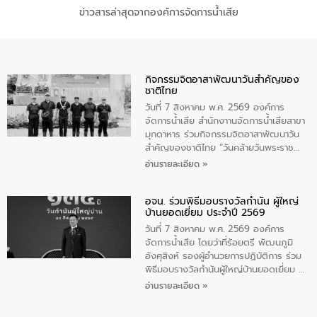
ข่าวสารล่าสุดจากองค์การจัดการน้ำเสีย
กิจกรรมจิตอาสาพัฒนาวันสําคัญของ
ชาติไทย
วันที่ 7 สิงหาคม พ.ศ. 2569 องค์การ
จัดการน้ำเสีย สำนักงาานจัดการน้ำเสียสาขา
มุกดาหาร ร่วมกิจกรรมจิตอาสาพัฒนาวัน
สําคัญของชาติไทย “วันคล้ายวันพระราช
สมภพ สมเด็จพระนางเจ้าสิริกิติ์พระบรม
อ่านรายละเอียด »
ราชินีนาถ พระบรมราชชนนีพันปีหลวง และ
วันแม่แห่งชาติ 12 สิงหาคม” โดยมีนายชลิต
อจน. ร่วมพิธีมอบรางวัลกำนัน ผู้ใหญ่
ทิพย์คำ รองผู้ว่าราชการจังหวัดมุกดาหาร
บ้านยอดเยี่ยม ประจำปี 2569
เป็นประธานในพิธี ณ เรือนจําชั่วคราวนาโสก
ตําบลนาโสก อําเภอเมืองมุกดาหาร จังหวัด
วันที่ 7 สิงหาคม พ.ศ. 2569 องค์การ
มุกดาหาร โดยในกิจกรรมได้ร่วมปลูกป่า และ
จัดการน้ำเสีย โดยว่าที่ร้อยตรี พัฒนภูมิ
ทําความสะอาดภายในบริเวณ จัดกิจกรรม
อังศุสิงห์ รองผู้อำนวยการปฏิบัติการ ร่วม
เพื่อถวายเป็นพระราชกุศล สมเด็จพระนาง
พิธีมอบรางวัลกำนันผู้ใหญ่บ้านยอดเยี่ยม ณ
เจ้าสิริกิติ์พระบรมราชินีนาถ พระบรมราช
ทำเนียบรัฐบาล โดยมีนายอนุทิน ชาญวีรกูล
อ่านรายละเอียด »
ชนนีพันปีหลวง พร้อมถวายสัจปฏิญาณ
นายกรัฐมนตรีและรัฐมนตรีว่าการกระทรวง
ทำความดีด้วยหัวใจ
มหาดไทย เป็นประธานมอบรางวัลแหนบ