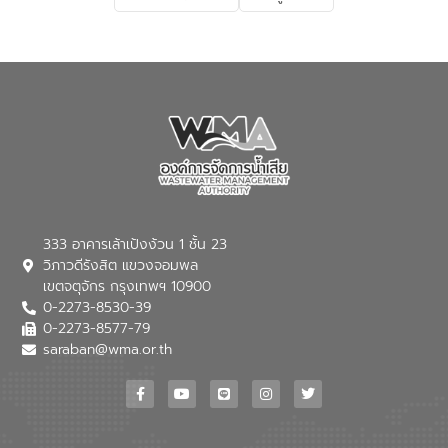
เกี่ยวกับสาเหตุและผลกระทบของน้ำเสีย
แนวทางการลดการเกิดน้ำเสียจากแหล่ง
กำเนิด การบำบัดน้ำเสียเบื้องต้นในครัวเรือน
ณ เทศบาลตำบลบางเลน จังหวัดนครปฐม
333 อาคารเล้าเป้งง้วน 1 ชั้น 23
วิภาวดีรังสิต แขวงจอมพล
เขตจตุจักร กรุงเทพฯ 10900
0-2273-8530-39
0-2273-8577-79
saraban@wma.or.th