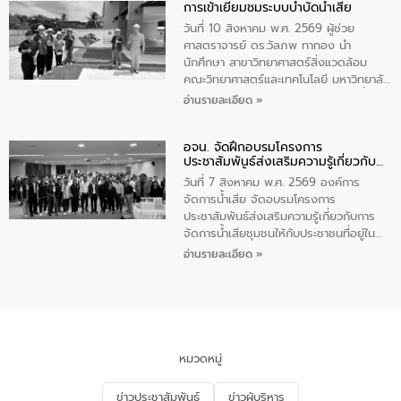
การเข้าเยี่ยมชมระบบบำบัดน้ำเสีย
ความรู้แก่นักเรียนชั้นมัธยมปีที่ 1 โรงเรียน
วัดสว่างอารมณ์ ในเขตเทศบาลตำบลราไวย์
วันที่ 10 สิงหาคม พ.ศ. 2569 ผู้ช่วย
เพื่อส่งเสริมความรู้ด้านการจัดการน้ำเสีย
ศาสตราจารย์ ดร.วัลภพ ทาทอง นำ
การบำบัดน้ำเสียเบื้องต้นในครัวเรือน และ
นักศึกษา สาขาวิทยาศาสตร์สิ่งแวดล้อม
สร้างจิตสำนึกในการอนุรักษ์สิ่งแวดล้อม ใน
คณะวิทยาศาสตร์และเทคโนโลยี มหาวิทยาลัย
การนี้ นายเทมส์ ไกรทัศน์ นายกเทศมนตรี
ราชภัฏเลย เข้าศึกษาดูงานระบบบำบัดน้ำเสีย
อ่านรายละเอียด »
ตำบลราไวย์ เป็นประธานกล่าวเปิดงาน
ณ ศูนย์บริหารจัดการคุณภาพน้ำเทศบาล
เมืองเลย โดยว่าที่ ร.ต.กัญตพงศ์ สีนิล
อจน. จัดฝึกอบรมโครงการ
วิศวกร ให้การต้อนรับ และบรรยายให้ความ
ประชาสัมพันธ์ส่งเสริมความรู้เกี่ยวกับ
รู้
การจัดการน้ำเสีย
วันที่ 7 สิงหาคม พ.ศ. 2569 องค์การ
จัดการน้ำเสีย จัดอบรมโครงการ
ประชาสัมพันธ์ส่งเสริมความรู้เกี่ยวกับการ
จัดการน้ำเสียชุมชนให้กับประชาชนที่อยู่ใน
เขตพื้นที่เทศบาลเมืองอุทัยธานี จำนวน 100
อ่านรายละเอียด »
คน ณ ห้องประชุมเทศบาลเมืองอุทัยธานี
จังหวัดอุทัยธานี โดยมีรองนายกเทศมนตรี
เมืองอุทัยธานี (นายศุภฤกษ์ เอี่ยมละออ)
เป็นประธานพิธีเปิดการอบรม
หมวดหมู่
ข่าวประชาสัมพันธ์
ข่าวผู้บริหาร