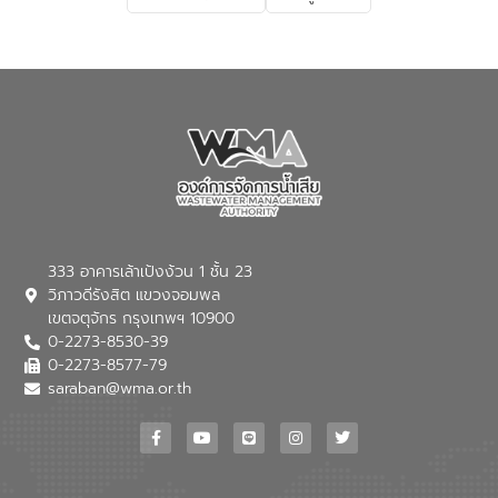
เกี่ยวกับสาเหตุและผลกระทบของน้ำเสีย
แนวทางการลดการเกิดน้ำเสียจากแหล่ง
กำเนิด การบำบัดน้ำเสียเบื้องต้นในครัวเรือน
ณ เทศบาลตำบลบางเลน จังหวัดนครปฐม
333 อาคารเล้าเป้งง้วน 1 ชั้น 23
วิภาวดีรังสิต แขวงจอมพล
เขตจตุจักร กรุงเทพฯ 10900
0-2273-8530-39
0-2273-8577-79
saraban@wma.or.th