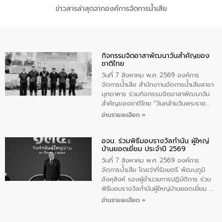
ข่าวสารล่าสุดจากองค์การจัดการน้ำเสีย
กิจกรรมจิตอาสาพัฒนาวันสําคัญของ
ชาติไทย
วันที่ 7 สิงหาคม พ.ศ. 2569 องค์การ
จัดการน้ำเสีย สำนักงาานจัดการน้ำเสียสาขา
มุกดาหาร ร่วมกิจกรรมจิตอาสาพัฒนาวัน
สําคัญของชาติไทย “วันคล้ายวันพระราช
สมภพ สมเด็จพระนางเจ้าสิริกิติ์พระบรม
อ่านรายละเอียด »
ราชินีนาถ พระบรมราชชนนีพันปีหลวง และ
วันแม่แห่งชาติ 12 สิงหาคม” โดยมีนายชลิต
อจน. ร่วมพิธีมอบรางวัลกำนัน ผู้ใหญ่
ทิพย์คำ รองผู้ว่าราชการจังหวัดมุกดาหาร
บ้านยอดเยี่ยม ประจำปี 2569
เป็นประธานในพิธี ณ เรือนจําชั่วคราวนาโสก
ตําบลนาโสก อําเภอเมืองมุกดาหาร จังหวัด
วันที่ 7 สิงหาคม พ.ศ. 2569 องค์การ
มุกดาหาร โดยในกิจกรรมได้ร่วมปลูกป่า และ
จัดการน้ำเสีย โดยว่าที่ร้อยตรี พัฒนภูมิ
ทําความสะอาดภายในบริเวณ จัดกิจกรรม
อังศุสิงห์ รองผู้อำนวยการปฏิบัติการ ร่วม
เพื่อถวายเป็นพระราชกุศล สมเด็จพระนาง
พิธีมอบรางวัลกำนันผู้ใหญ่บ้านยอดเยี่ยม ณ
เจ้าสิริกิติ์พระบรมราชินีนาถ พระบรมราช
ทำเนียบรัฐบาล โดยมีนายอนุทิน ชาญวีรกูล
อ่านรายละเอียด »
ชนนีพันปีหลวง พร้อมถวายสัจปฏิญาณ
นายกรัฐมนตรีและรัฐมนตรีว่าการกระทรวง
ทำความดีด้วยหัวใจ
มหาดไทย เป็นประธานมอบรางวัลแหนบ