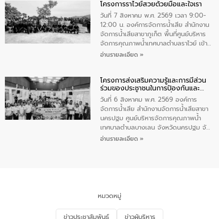
โครงการราไวย์สวยด้วยมือและใจเรา
ทองคำและประกาศเกียรติคุณให้แก่ กำนัน
ผู้ใหญ่บ้านยอดเยี่ยม พร้อมกล่าวชื่นชม ให้
วันที่ 7 สิงหาคม พ.ศ. 2569 เวลา 9:00-
โอวาท และมอบนโยบาย
12:00 น. องค์การจัดการน้ำเสีย สำนักงาน
จัดการน้ำเสียสาขาภูเก็ต พื้นที่ศูนย์บริหาร
จัดการคุณภาพน้ำเทศบาลตำบลราไวย์ เข้า
ร่วมโครงการราไวย์สวยด้วยมือและใจเรา
อ่านรายละเอียด »
โดยมีนายเทมส์ ไกรทัศน์ นายกเทศมนตรี
ตำบลราไวย์ เจ้าหน้าที่เทศบาล ชาวบ้าน
โครงการส่งเสริมความรู้และการมีส่วน
ประชาชน ตัวแทนจากโรงแรมต่างๆ ในเขต
ร่วมของประชาชนในการป้องกันและ
เทศบาลตำบลราไวย์ ศูนย์บริหารจัดการ
แก้ไขปัญหาน้ำเสียอย่างยั่งยืน
คุณภาพน้ำเทศบาลตำบลราไวย์ นำโดยนาย
วันที่ 6 สิงหาคม พ.ศ. 2569 องค์การ
น้อย แก้วเศษ ผู้จัดการสำนักงานจัดการน้ำ
จัดการน้ำเสีย สำนักงานจัดการน้ำเสียสาขา
เสียสาขาภูเก็ต พร้อมด้วยเจ้าหน้าที่ จำนวน
นครปฐม ศูนย์บริหารจัดการคุณภาพน้ำ
5 คน ร่วมทำกิจกรรม ทำความสะอาด
เทศบาลตำบลบางเลน จังหวัดนครปฐม จัด
ชายหาดและแหล่งท่องเที่ยว ณ บริเวณ
กิจกรรมภายใต้โครงการส่งเสริมความรู้และ
อ่านรายละเอียด »
แหลมพรหมเทพ หมู่ที่ 6 ตำบลราไวย์
การมีส่วนร่วมของประชาชนในการป้องกัน
อำเภอเมือง จังหวัดภูเก็ต
และแก้ไขปัญหาน้ำเสียอย่างยั่งยืน ตาม
นโยบาย “มหาดไทย ทำ ทัน ที Action 5
PLUS” โดยจัดอบรมให้ความรู้แก่ประชาชน
และนักเรียน เพื่อส่งเสริมความรู้ด้านการ
จัดการน้ำเสียและสร้างจิตสำนึกในการ
หมวดหมู่
อนุรักษ์สิ่งแวดล้อม ในหัวข้อ “น้ำเสียชุมชน
และการบำบัดน้ำเสียเบื้องต้น” โดยให้ความรู้
ข่าวประชาสัมพันธ์
ข่าวผู้บริหาร