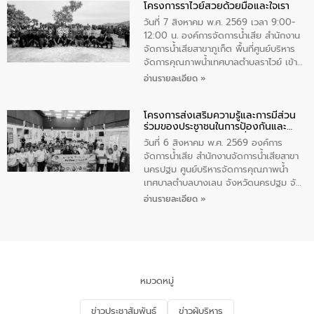
โครงการราไวย์สวยด้วยมือและใจเรา
ทองคำและประกาศเกียรติคุณให้แก่ กำนัน
ผู้ใหญ่บ้านยอดเยี่ยม พร้อมกล่าวชื่นชม ให้
วันที่ 7 สิงหาคม พ.ศ. 2569 เวลา 9:00-
โอวาท และมอบนโยบาย
12:00 น. องค์การจัดการน้ำเสีย สำนักงาน
จัดการน้ำเสียสาขาภูเก็ต พื้นที่ศูนย์บริหาร
จัดการคุณภาพน้ำเทศบาลตำบลราไวย์ เข้า
ร่วมโครงการราไวย์สวยด้วยมือและใจเรา
อ่านรายละเอียด »
โดยมีนายเทมส์ ไกรทัศน์ นายกเทศมนตรี
ตำบลราไวย์ เจ้าหน้าที่เทศบาล ชาวบ้าน
โครงการส่งเสริมความรู้และการมีส่วน
ประชาชน ตัวแทนจากโรงแรมต่างๆ ในเขต
ร่วมของประชาชนในการป้องกันและ
เทศบาลตำบลราไวย์ ศูนย์บริหารจัดการ
แก้ไขปัญหาน้ำเสียอย่างยั่งยืน
คุณภาพน้ำเทศบาลตำบลราไวย์ นำโดยนาย
วันที่ 6 สิงหาคม พ.ศ. 2569 องค์การ
น้อย แก้วเศษ ผู้จัดการสำนักงานจัดการน้ำ
จัดการน้ำเสีย สำนักงานจัดการน้ำเสียสาขา
เสียสาขาภูเก็ต พร้อมด้วยเจ้าหน้าที่ จำนวน
นครปฐม ศูนย์บริหารจัดการคุณภาพน้ำ
5 คน ร่วมทำกิจกรรม ทำความสะอาด
เทศบาลตำบลบางเลน จังหวัดนครปฐม จัด
ชายหาดและแหล่งท่องเที่ยว ณ บริเวณ
กิจกรรมภายใต้โครงการส่งเสริมความรู้และ
อ่านรายละเอียด »
แหลมพรหมเทพ หมู่ที่ 6 ตำบลราไวย์
การมีส่วนร่วมของประชาชนในการป้องกัน
อำเภอเมือง จังหวัดภูเก็ต
และแก้ไขปัญหาน้ำเสียอย่างยั่งยืน ตาม
นโยบาย “มหาดไทย ทำ ทัน ที Action 5
PLUS” โดยจัดอบรมให้ความรู้แก่ประชาชน
และนักเรียน เพื่อส่งเสริมความรู้ด้านการ
จัดการน้ำเสียและสร้างจิตสำนึกในการ
หมวดหมู่
อนุรักษ์สิ่งแวดล้อม ในหัวข้อ “น้ำเสียชุมชน
และการบำบัดน้ำเสียเบื้องต้น” โดยให้ความรู้
ข่าวประชาสัมพันธ์
ข่าวผู้บริหาร