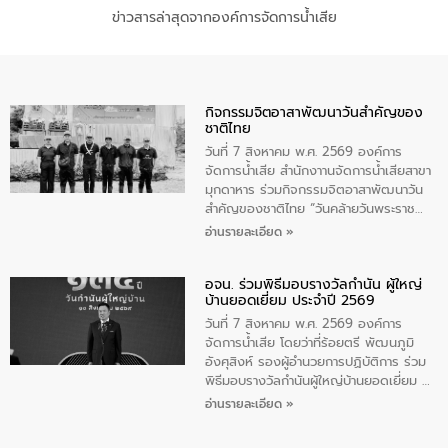
ข่าวสารล่าสุดจากองค์การจัดการน้ำเสีย
กิจกรรมจิตอาสาพัฒนาวันสําคัญของ
ชาติไทย
วันที่ 7 สิงหาคม พ.ศ. 2569 องค์การ
จัดการน้ำเสีย สำนักงาานจัดการน้ำเสียสาขา
มุกดาหาร ร่วมกิจกรรมจิตอาสาพัฒนาวัน
สําคัญของชาติไทย “วันคล้ายวันพระราช
สมภพ สมเด็จพระนางเจ้าสิริกิติ์พระบรม
อ่านรายละเอียด »
ราชินีนาถ พระบรมราชชนนีพันปีหลวง และ
วันแม่แห่งชาติ 12 สิงหาคม” โดยมีนายชลิต
อจน. ร่วมพิธีมอบรางวัลกำนัน ผู้ใหญ่
ทิพย์คำ รองผู้ว่าราชการจังหวัดมุกดาหาร
บ้านยอดเยี่ยม ประจำปี 2569
เป็นประธานในพิธี ณ เรือนจําชั่วคราวนาโสก
ตําบลนาโสก อําเภอเมืองมุกดาหาร จังหวัด
วันที่ 7 สิงหาคม พ.ศ. 2569 องค์การ
มุกดาหาร โดยในกิจกรรมได้ร่วมปลูกป่า และ
จัดการน้ำเสีย โดยว่าที่ร้อยตรี พัฒนภูมิ
ทําความสะอาดภายในบริเวณ จัดกิจกรรม
อังศุสิงห์ รองผู้อำนวยการปฏิบัติการ ร่วม
เพื่อถวายเป็นพระราชกุศล สมเด็จพระนาง
พิธีมอบรางวัลกำนันผู้ใหญ่บ้านยอดเยี่ยม ณ
เจ้าสิริกิติ์พระบรมราชินีนาถ พระบรมราช
ทำเนียบรัฐบาล โดยมีนายอนุทิน ชาญวีรกูล
อ่านรายละเอียด »
ชนนีพันปีหลวง พร้อมถวายสัจปฏิญาณ
นายกรัฐมนตรีและรัฐมนตรีว่าการกระทรวง
ทำความดีด้วยหัวใจ
มหาดไทย เป็นประธานมอบรางวัลแหนบ