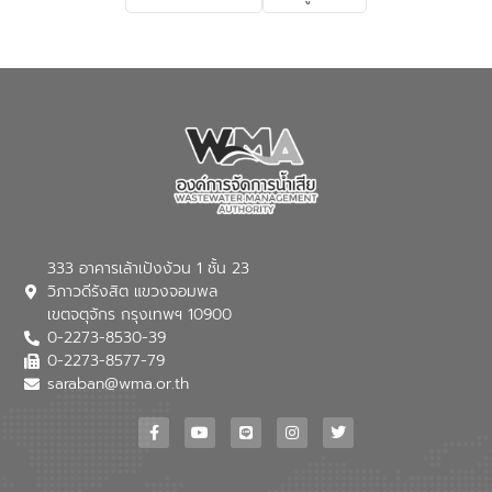
เกี่ยวกับสาเหตุและผลกระทบของน้ำเสีย
แนวทางการลดการเกิดน้ำเสียจากแหล่ง
กำเนิด การบำบัดน้ำเสียเบื้องต้นในครัวเรือน
ณ เทศบาลตำบลบางเลน จังหวัดนครปฐม
333 อาคารเล้าเป้งง้วน 1 ชั้น 23
วิภาวดีรังสิต แขวงจอมพล
เขตจตุจักร กรุงเทพฯ 10900
0-2273-8530-39
0-2273-8577-79
saraban@wma.or.th