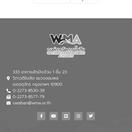
เกี่ยวกับสาเหตุและผลกระทบของน้ำเสีย
แนวทางการลดการเกิดน้ำเสียจากแหล่ง
กำเนิด การบำบัดน้ำเสียเบื้องต้นในครัวเรือน
ณ เทศบาลตำบลบางเลน จังหวัดนครปฐม
333 อาคารเล้าเป้งง้วน 1 ชั้น 23
วิภาวดีรังสิต แขวงจอมพล
เขตจตุจักร กรุงเทพฯ 10900
0-2273-8530-39
0-2273-8577-79
saraban@wma.or.th