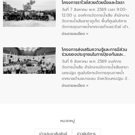
โครงการราไวย์สวยด้วยมือและใจเรา
ทองคำและประกาศเกียรติคุณให้แก่ กำนัน
ผู้ใหญ่บ้านยอดเยี่ยม พร้อมกล่าวชื่นชม ให้
วันที่ 7 สิงหาคม พ.ศ. 2569 เวลา 9:00-
โอวาท และมอบนโยบาย
12:00 น. องค์การจัดการน้ำเสีย สำนักงาน
จัดการน้ำเสียสาขาภูเก็ต พื้นที่ศูนย์บริหาร
จัดการคุณภาพน้ำเทศบาลตำบลราไวย์ เข้า
ร่วมโครงการราไวย์สวยด้วยมือและใจเรา
อ่านรายละเอียด »
โดยมีนายเทมส์ ไกรทัศน์ นายกเทศมนตรี
ตำบลราไวย์ เจ้าหน้าที่เทศบาล ชาวบ้าน
โครงการส่งเสริมความรู้และการมีส่วน
ประชาชน ตัวแทนจากโรงแรมต่างๆ ในเขต
ร่วมของประชาชนในการป้องกันและ
เทศบาลตำบลราไวย์ ศูนย์บริหารจัดการ
แก้ไขปัญหาน้ำเสียอย่างยั่งยืน
คุณภาพน้ำเทศบาลตำบลราไวย์ นำโดยนาย
วันที่ 6 สิงหาคม พ.ศ. 2569 องค์การ
น้อย แก้วเศษ ผู้จัดการสำนักงานจัดการน้ำ
จัดการน้ำเสีย สำนักงานจัดการน้ำเสียสาขา
เสียสาขาภูเก็ต พร้อมด้วยเจ้าหน้าที่ จำนวน
นครปฐม ศูนย์บริหารจัดการคุณภาพน้ำ
5 คน ร่วมทำกิจกรรม ทำความสะอาด
เทศบาลตำบลบางเลน จังหวัดนครปฐม จัด
ชายหาดและแหล่งท่องเที่ยว ณ บริเวณ
กิจกรรมภายใต้โครงการส่งเสริมความรู้และ
อ่านรายละเอียด »
แหลมพรหมเทพ หมู่ที่ 6 ตำบลราไวย์
การมีส่วนร่วมของประชาชนในการป้องกัน
อำเภอเมือง จังหวัดภูเก็ต
และแก้ไขปัญหาน้ำเสียอย่างยั่งยืน ตาม
นโยบาย “มหาดไทย ทำ ทัน ที Action 5
PLUS” โดยจัดอบรมให้ความรู้แก่ประชาชน
และนักเรียน เพื่อส่งเสริมความรู้ด้านการ
จัดการน้ำเสียและสร้างจิตสำนึกในการ
หมวดหมู่
อนุรักษ์สิ่งแวดล้อม ในหัวข้อ “น้ำเสียชุมชน
และการบำบัดน้ำเสียเบื้องต้น” โดยให้ความรู้
ข่าวประชาสัมพันธ์
ข่าวผู้บริหาร