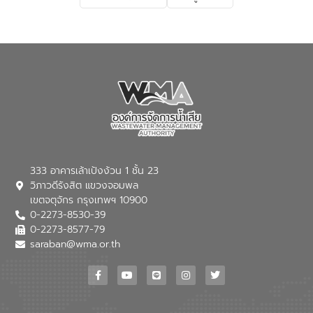
เกี่ยวกับสาเหตุและผลกระทบของน้ำเสีย
แนวทางการลดการเกิดน้ำเสียจากแหล่ง
กำเนิด การบำบัดน้ำเสียเบื้องต้นในครัวเรือน
ณ เทศบาลตำบลบางเลน จังหวัดนครปฐม
333 อาคารเล้าเป้งง้วน 1 ชั้น 23
วิภาวดีรังสิต แขวงจอมพล
เขตจตุจักร กรุงเทพฯ 10900
0-2273-8530-39
0-2273-8577-79
saraban@wma.or.th