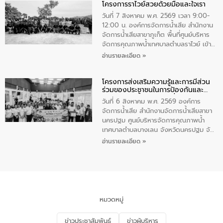
โครงการราไวย์สวยด้วยมือและใจเรา
ทองคำและประกาศเกียรติคุณให้แก่ กำนัน
ผู้ใหญ่บ้านยอดเยี่ยม พร้อมกล่าวชื่นชม ให้
วันที่ 7 สิงหาคม พ.ศ. 2569 เวลา 9:00-
โอวาท และมอบนโยบาย
12:00 น. องค์การจัดการน้ำเสีย สำนักงาน
จัดการน้ำเสียสาขาภูเก็ต พื้นที่ศูนย์บริหาร
จัดการคุณภาพน้ำเทศบาลตำบลราไวย์ เข้า
ร่วมโครงการราไวย์สวยด้วยมือและใจเรา
อ่านรายละเอียด »
โดยมีนายเทมส์ ไกรทัศน์ นายกเทศมนตรี
ตำบลราไวย์ เจ้าหน้าที่เทศบาล ชาวบ้าน
โครงการส่งเสริมความรู้และการมีส่วน
ประชาชน ตัวแทนจากโรงแรมต่างๆ ในเขต
ร่วมของประชาชนในการป้องกันและ
เทศบาลตำบลราไวย์ ศูนย์บริหารจัดการ
แก้ไขปัญหาน้ำเสียอย่างยั่งยืน
คุณภาพน้ำเทศบาลตำบลราไวย์ นำโดยนาย
วันที่ 6 สิงหาคม พ.ศ. 2569 องค์การ
น้อย แก้วเศษ ผู้จัดการสำนักงานจัดการน้ำ
จัดการน้ำเสีย สำนักงานจัดการน้ำเสียสาขา
เสียสาขาภูเก็ต พร้อมด้วยเจ้าหน้าที่ จำนวน
นครปฐม ศูนย์บริหารจัดการคุณภาพน้ำ
5 คน ร่วมทำกิจกรรม ทำความสะอาด
เทศบาลตำบลบางเลน จังหวัดนครปฐม จัด
ชายหาดและแหล่งท่องเที่ยว ณ บริเวณ
กิจกรรมภายใต้โครงการส่งเสริมความรู้และ
อ่านรายละเอียด »
แหลมพรหมเทพ หมู่ที่ 6 ตำบลราไวย์
การมีส่วนร่วมของประชาชนในการป้องกัน
อำเภอเมือง จังหวัดภูเก็ต
และแก้ไขปัญหาน้ำเสียอย่างยั่งยืน ตาม
นโยบาย “มหาดไทย ทำ ทัน ที Action 5
PLUS” โดยจัดอบรมให้ความรู้แก่ประชาชน
และนักเรียน เพื่อส่งเสริมความรู้ด้านการ
จัดการน้ำเสียและสร้างจิตสำนึกในการ
หมวดหมู่
อนุรักษ์สิ่งแวดล้อม ในหัวข้อ “น้ำเสียชุมชน
และการบำบัดน้ำเสียเบื้องต้น” โดยให้ความรู้
ข่าวประชาสัมพันธ์
ข่าวผู้บริหาร