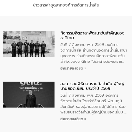
ข่าวสารล่าสุดจากองค์การจัดการน้ำเสีย
กิจกรรมจิตอาสาพัฒนาวันสําคัญของ
ชาติไทย
วันที่ 7 สิงหาคม พ.ศ. 2569 องค์การ
จัดการน้ำเสีย สำนักงาานจัดการน้ำเสียสาขา
มุกดาหาร ร่วมกิจกรรมจิตอาสาพัฒนาวัน
สําคัญของชาติไทย “วันคล้ายวันพระราช
สมภพ สมเด็จพระนางเจ้าสิริกิติ์พระบรม
อ่านรายละเอียด »
ราชินีนาถ พระบรมราชชนนีพันปีหลวง และ
วันแม่แห่งชาติ 12 สิงหาคม” โดยมีนายชลิต
อจน. ร่วมพิธีมอบรางวัลกำนัน ผู้ใหญ่
ทิพย์คำ รองผู้ว่าราชการจังหวัดมุกดาหาร
บ้านยอดเยี่ยม ประจำปี 2569
เป็นประธานในพิธี ณ เรือนจําชั่วคราวนาโสก
ตําบลนาโสก อําเภอเมืองมุกดาหาร จังหวัด
วันที่ 7 สิงหาคม พ.ศ. 2569 องค์การ
มุกดาหาร โดยในกิจกรรมได้ร่วมปลูกป่า และ
จัดการน้ำเสีย โดยว่าที่ร้อยตรี พัฒนภูมิ
ทําความสะอาดภายในบริเวณ จัดกิจกรรม
อังศุสิงห์ รองผู้อำนวยการปฏิบัติการ ร่วม
เพื่อถวายเป็นพระราชกุศล สมเด็จพระนาง
พิธีมอบรางวัลกำนันผู้ใหญ่บ้านยอดเยี่ยม ณ
เจ้าสิริกิติ์พระบรมราชินีนาถ พระบรมราช
ทำเนียบรัฐบาล โดยมีนายอนุทิน ชาญวีรกูล
อ่านรายละเอียด »
ชนนีพันปีหลวง พร้อมถวายสัจปฏิญาณ
นายกรัฐมนตรีและรัฐมนตรีว่าการกระทรวง
ทำความดีด้วยหัวใจ
มหาดไทย เป็นประธานมอบรางวัลแหนบ