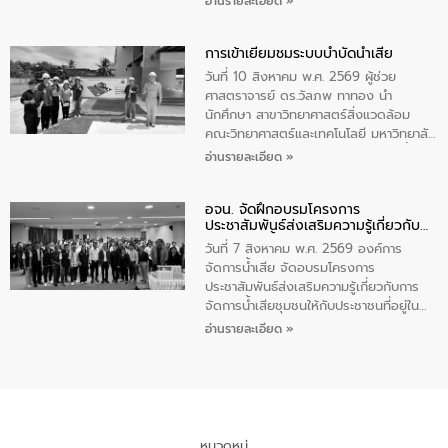
อ่านรายละเอียด »
ตำบลราไวย์ เป็นประธานกล่าวเปิดงาน
น้ำเสียอย่างยั่งยืน ตามนโยบาย “มหาดไทย
ทำทันที Action 5 plus” โดยจัดฝึกอบรมให้
การเข้าเยี่ยมชมระบบบำบัดน้ำเสีย
ความรู้แก่นักเรียนชั้นมัธยมปีที่ 1 โรงเรียน
วัดสว่างอารมณ์ ในเขตเทศบาลตำบลราไวย์
วันที่ 10 สิงหาคม พ.ศ. 2569 ผู้ช่วย
เพื่อส่งเสริมความรู้ด้านการจัดการน้ำเสีย
ศาสตราจารย์ ดร.วัลภพ ทาทอง นำ
การบำบัดน้ำเสียเบื้องต้นในครัวเรือน และ
นักศึกษา สาขาวิทยาศาสตร์สิ่งแวดล้อม
สร้างจิตสำนึกในการอนุรักษ์สิ่งแวดล้อม ใน
คณะวิทยาศาสตร์และเทคโนโลยี มหาวิทยาลัย
การนี้ นายเทมส์ ไกรทัศน์ นายกเทศมนตรี
ราชภัฏเลย เข้าศึกษาดูงานระบบบำบัดน้ำเสีย
อ่านรายละเอียด »
ตำบลราไวย์ เป็นประธานกล่าวเปิดงาน
ณ ศูนย์บริหารจัดการคุณภาพน้ำเทศบาล
เมืองเลย โดยว่าที่ ร.ต.กัญตพงศ์ สีนิล
อจน. จัดฝึกอบรมโครงการ
วิศวกร ให้การต้อนรับ และบรรยายให้ความ
ประชาสัมพันธ์ส่งเสริมความรู้เกี่ยวกับ
รู้
การจัดการน้ำเสีย
วันที่ 7 สิงหาคม พ.ศ. 2569 องค์การ
จัดการน้ำเสีย จัดอบรมโครงการ
ประชาสัมพันธ์ส่งเสริมความรู้เกี่ยวกับการ
จัดการน้ำเสียชุมชนให้กับประชาชนที่อยู่ใน
เขตพื้นที่เทศบาลเมืองอุทัยธานี จำนวน 100
อ่านรายละเอียด »
คน ณ ห้องประชุมเทศบาลเมืองอุทัยธานี
จังหวัดอุทัยธานี โดยมีรองนายกเทศมนตรี
เมืองอุทัยธานี (นายศุภฤกษ์ เอี่ยมละออ)
เป็นประธานพิธีเปิดการอบรม
หมวดหมู่