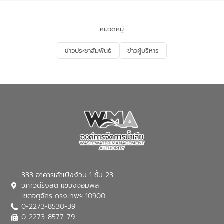
ของประเทศไทย” เพื่อยกระดับการบริหาร
จัดการทรัพยากรน้ำ เสริมสร้างความมั่นคง
ด้านน้ำของประเทศ และเตรียมความพร้อม
หมวดหมู่
รองรับการเติบโตของเมือง รวมถึงการ
ลงทุนในอุตสาหกรรมแห่งอนาคต ตลอดจน
ข่าวประชาสัมพันธ์
ข่าวผู้บริหาร
มุ่งตอบโจทย์ความท้าทายจากวิกฤตการ
เปลี่ยนแปลงสภาพภูมิอากาศและความเสี่ยง
ภัยแล้งในระยะยาว การประสานความร่วมมือ
ในครั้งนี้เป็นการดึงจุดแข็งและความ
เชี่ยวชาญด้านระบบบำบัดน้ำเสียที่เป็นมิตร
ต่อสิ่งแวดล้อมของ องค์การจัดการน้ำเสีย
(อจน.) มาผสานกับประสบการณ์และ
เทคโนโลยีโครงข่ายน้ำครบวงจรในพื้นที่ EEC
ของอีสท์ วอเตอร์ เพื่อร่วมกันศึกษา
เทคโนโลยีการปรับปรุงคุณภาพน้ำ (Water
Reuse) และพัฒนารูปแบบการดำเนินงาน
ร่วมกับท้องถิ่นให้เกิดระบบบริหารจัดการน้ำ
อย่างเป็นรูปธรรม เพื่อรองรับความต้องการ
333 อาคารเล้าเป้งง้วน 1 ชั้น 23
ใช้น้ำที่พุ่งสูงขึ้นจากการขยายตัวของ
วิภาวดีรังสิต แขวงจอมพล
อุตสาหกรรม นายชีระ วงศบูรณะ ผู้อำนวย
เขตจตุจักร กรุงเทพฯ 10900
การองค์การจัดการน้ำเสีย กล่าวถึงภารกิจ
0-2273-8530-39
หลักของ อจน. ในการพัฒนาระบบบำบัดน้ำ
เสียเมื่อผสานกับความเชี่ยวชาญของอีสท์
0-2273-8577-79