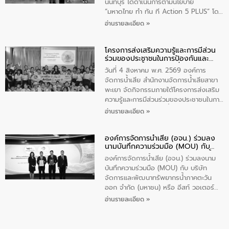
ส่วนได้ส่วนเสียในโครงก่อสร้างศูนย์บริหาร
นนทบุรี ได้ดำเนินการตามนโยบาย
จัดการคุณภาพน้ำเทศบาลตำบลวัดสิงห์
“มหาดไทย ทำ ทัน ที Action 5 PLUS” โดย
จังหวัดชัยนาท ให้การต้อนรับ
จัดโครงการส่งเสริมความรู้และการมีส่วน
อ่านรายละเอียด »
ร่วมของประชาชนในการป้องกันและแก้ไข
ปัญหาน้ำเสียอย่างยั่งยืน ภายใต้กิจกรรม
โครงการส่งเสริมความรู้และการมีส่วน
“ชุมชนร่วมใจ น้ำใสยั่งยืน” ได้บรรยายให้
ร่วมของประชาชนในการป้องกันและ
ความรู้เกี่ยวกับการจัดการน้ำเสียและการใช้
แก้ไขปัญหาน้ำเสียอย่างยั่งยืน
ถังดักไขมันให้แก่นักเรียนโรงเรียนวัดบ่อ
วันที่ 4 สิงหาคม พ.ศ. 2569 องค์การ
(นันทวิทยา) เทศบาลนครปากเกร็ด อำเภอ
จัดการน้ำเสีย สำนักงานจัดการน้ำเสียสาขา
ปากเกร็ด จังหวัดนนทบุรี จำนวน 30 คน
พะเยา จัดกิจกรรมภายใต้โครงการส่งเสริม
ความรู้และการมีส่วนร่วมของประชาชนในการ
ป้องกันและแก้ไขปัญหาน้ำเสียอย่างยั่งยืน
อ่านรายละเอียด »
ตามนโยบาย “มหาดไทย ทำทันที Action 5
Plus” โดยจัดอบรมให้ความรู้เรื่องน้ำเสีย
องค์การจัดการน้ำเสีย (อจน.) ร่วมลง
ชุมชนและการบำบัดน้ำเสียเบื้องต้น ให้กับ
นามบันทึกความร่วมมือ (MOU) กับ
นักเรียนชั้นประถมศึกษาปีที่ 5 โรงเรียน
บริษัท จัดการและพัฒนาทรัพยากรน้ำ
เทศบาล 1 (พะเยาประชานุกูล) จำนวน 30
องค์การจัดการน้ำเสีย (อจน.) ร่วมลงนาม
ภาคตะวันออก จำกัด (มหาชน) หรือ อีส
คน
บันทึกความร่วมมือ (MOU) กับ บริษัท
ท์ วอเตอร์
จัดการและพัฒนาทรัพยากรน้ำภาคตะวัน
ออก จำกัด (มหาชน) หรือ อีสท์ วอเตอร์
เมื่อวันอังคารที่ 4 สิงหาคม 2569 ณ ห้อง
อ่านรายละเอียด »
อเนกประสงค์ ชั้น 22 อาคารอีสท์วอเตอร์
ในหัวข้อ “การร่วมศึกษาแนวทางการบริหาร
จัดการน้ำเสียและการนำน้ำกลับมาใช้ประโยชน์