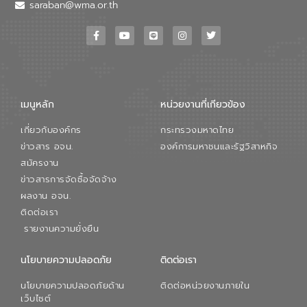
วอเตอร์ จะช่วยขับเคลื่อนการศึกษาทั้งในมิติ
saraban@wma.or.th
ทางเทคนิคและความคุ้มค่าทางเศรษฐกิจ
เพื่อสนับสนุนการพัฒนาเมืองอย่างยั่งยืน
ขณะที่ นายบดินทร์ อุดล กรรมการผู้อำนวย
การใหญ่ อีสท์ วอเตอร์ ย้ำว่า การบริหาร
จัดการน้ำยุคใหม่ต้องมุ่งเน้นความคุ้มค่า
ตลอดระบบ โดยการนำน้ำบำบัดกลับมาใช้ใหม่
จะช่วยลดการพึ่งพาน้ำธรรมชาติและสร้าง
เมนูหลัก
หน่วยงานที่เกียวข้อง
สมดุลทางเศรษฐกิจและสิ่งแวดล้อมได้อย่าง
เป็นรูปธรรม ความร่วมมือระหว่างภาครัฐและ
เกี่ยวกับองค์กร
กระทรวงมหาดไทย
ภาคเอกชนในครั้งนี้ นับเป็นก้าวสำคัญของ
องค์การจัดการน้ำเสีย (อจน.) ในการร่วมวาง
ข่าวสาร อจน.
องค์การมหาชนและรัฐวิสาหกิจ
รากฐานโครงสร้างพื้นฐานด้านน้ำของ
สมัครงาน
ประเทศ เพื่อยกระดับประสิทธิภาพการใช้
ข่าวสารการจัดซื้อจัดจ้าง
ทรัพยากรน้ำให้เกิดประโยชน์สูงสุดและเป็นไป
ผลงาน อจน.
ตามมาตรฐานสากล
ติดต่อเรา
รายงานความยั่งยืน
นโยบายความปลอดภัย
ติดต่อเรา
นโยบายความปลอดภัยด้าน
ติดต่อหน่วยงานภายใน
เว็บไซต์