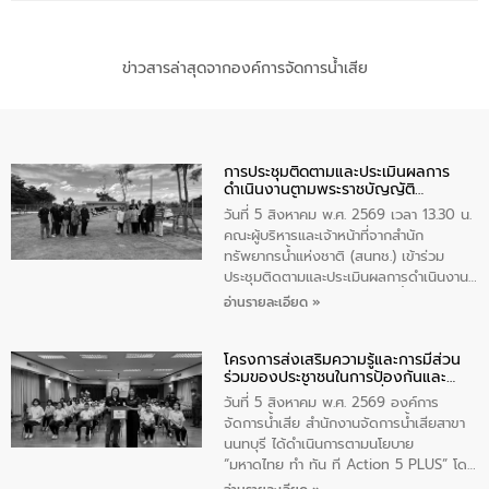
ข่าวสารล่าสุดจากองค์การจัดการน้ำเสีย
การประชุมติดตามและประเมินผลการ
ดำเนินงานตามพระราชบัญญัติ
ทรัพยากรน้ำ พ.ศ. 2561 ประจำ
วันที่ 5 สิงหาคม พ.ศ. 2569 เวลา 13.30 น.
ปีงบประมาณ พ.ศ. 2569
คณะผู้บริหารและเจ้าหน้าที่จากสำนัก
ทรัพยากรน้ำแห่งชาติ (สนทช.) เข้าร่วม
ประชุมติดตามและประเมินผลการดำเนินงาน
ตามพระราชบัญญัติทรัพยากรน้ำ พ.ศ. 2561
อ่านรายละเอียด »
ประจำปีงบประมาณ พ.ศ. 2569 ณ ศูนย์
บริหารจัดการคุณภาพน้ำเทศบาลตำบล
โครงการส่งเสริมความรู้และการมีส่วน
วัดสิงห์ จังหวัดชัยนาท โดยมีนายแสงชัย
ร่วมของประชาชนในการป้องกันและ
สุขชื่น นายกเทศมนตรีตำบลวัดสิงห์ คณะผู้
แก้ไขปัญหาน้ำเสียอย่างยั่งยืน
บริหารเทศบาลตำบลวัดสิงห์ ผู้นำชุมชน และ
วันที่ 5 สิงหาคม พ.ศ. 2569 องค์การ
ประชาชนในพื้นที่เทศบาลตำบลวัดสิงก์ที่มี
จัดการน้ำเสีย สำนักงานจัดการน้ำเสียสาขา
ส่วนได้ส่วนเสียในโครงก่อสร้างศูนย์บริหาร
นนทบุรี ได้ดำเนินการตามนโยบาย
จัดการคุณภาพน้ำเทศบาลตำบลวัดสิงห์
“มหาดไทย ทำ ทัน ที Action 5 PLUS” โดย
จังหวัดชัยนาท ให้การต้อนรับ
จัดโครงการส่งเสริมความรู้และการมีส่วน