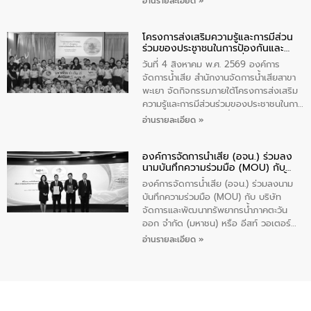
อ่านรายละเอียด »
ร่วมของประชาชนในการป้องกันและแก้ไข
ปัญหาน้ำเสียอย่างยั่งยืน ภายใต้กิจกรรม
โครงการส่งเสริมความรู้และการมีส่วน
“ชุมชนร่วมใจ น้ำใสยั่งยืน” ได้บรรยายให้
ร่วมของประชาชนในการป้องกันและ
ความรู้เกี่ยวกับการจัดการน้ำเสียและการใช้
แก้ไขปัญหาน้ำเสียอย่างยั่งยืน
ถังดักไขมันให้แก่นักเรียนโรงเรียนวัดบ่อ
วันที่ 4 สิงหาคม พ.ศ. 2569 องค์การ
(นันทวิทยา) เทศบาลนครปากเกร็ด อำเภอ
จัดการน้ำเสีย สำนักงานจัดการน้ำเสียสาขา
ปากเกร็ด จังหวัดนนทบุรี จำนวน 30 คน
พะเยา จัดกิจกรรมภายใต้โครงการส่งเสริม
ความรู้และการมีส่วนร่วมของประชาชนในการ
ป้องกันและแก้ไขปัญหาน้ำเสียอย่างยั่งยืน
อ่านรายละเอียด »
ตามนโยบาย “มหาดไทย ทำทันที Action 5
Plus” โดยจัดอบรมให้ความรู้เรื่องน้ำเสีย
องค์การจัดการน้ำเสีย (อจน.) ร่วมลง
ชุมชนและการบำบัดน้ำเสียเบื้องต้น ให้กับ
นามบันทึกความร่วมมือ (MOU) กับ
นักเรียนชั้นประถมศึกษาปีที่ 5 โรงเรียน
บริษัท จัดการและพัฒนาทรัพยากรน้ำ
เทศบาล 1 (พะเยาประชานุกูล) จำนวน 30
องค์การจัดการน้ำเสีย (อจน.) ร่วมลงนาม
ภาคตะวันออก จำกัด (มหาชน) หรือ อีส
คน
บันทึกความร่วมมือ (MOU) กับ บริษัท
ท์ วอเตอร์
จัดการและพัฒนาทรัพยากรน้ำภาคตะวัน
ออก จำกัด (มหาชน) หรือ อีสท์ วอเตอร์
เมื่อวันอังคารที่ 4 สิงหาคม 2569 ณ ห้อง
อ่านรายละเอียด »
อเนกประสงค์ ชั้น 22 อาคารอีสท์วอเตอร์
ในหัวข้อ “การร่วมศึกษาแนวทางการบริหาร
จัดการน้ำเสียและการนำน้ำกลับมาใช้ประโยชน์
ของประเทศไทย” เพื่อยกระดับการบริหาร
จัดการทรัพยากรน้ำ เสริมสร้างความมั่นคง