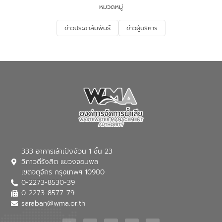
ด้านน้ำของประเทศ และเตรียมความพร้อม
หมวดหมู่
รองรับการเติบโตของเมือง รวมถึงการ
ลงทุนในอุตสาหกรรมแห่งอนาคต ตลอดจน
ข่าวประชาสัมพันธ์
ข่าวผู้บริหาร
มุ่งตอบโจทย์ความท้าทายจากวิกฤตการ
เปลี่ยนแปลงสภาพภูมิอากาศและความเสี่ยง
ภัยแล้งในระยะยาว การประสานความร่วมมือ
ในครั้งนี้เป็นการดึงจุดแข็งและความ
เชี่ยวชาญด้านระบบบำบัดน้ำเสียที่เป็นมิตร
ต่อสิ่งแวดล้อมของ องค์การจัดการน้ำเสีย
(อจน.) มาผสานกับประสบการณ์และ
เทคโนโลยีโครงข่ายน้ำครบวงจรในพื้นที่ EEC
ของอีสท์ วอเตอร์ เพื่อร่วมกันศึกษา
เทคโนโลยีการปรับปรุงคุณภาพน้ำ (Water
Reuse) และพัฒนารูปแบบการดำเนินงาน
ร่วมกับท้องถิ่นให้เกิดระบบบริหารจัดการน้ำ
อย่างเป็นรูปธรรม เพื่อรองรับความต้องการ
333 อาคารเล้าเป้งง้วน 1 ชั้น 23
ใช้น้ำที่พุ่งสูงขึ้นจากการขยายตัวของ
วิภาวดีรังสิต แขวงจอมพล
อุตสาหกรรม นายชีระ วงศบูรณะ ผู้อำนวย
เขตจตุจักร กรุงเทพฯ 10900
การองค์การจัดการน้ำเสีย กล่าวถึงภารกิจ
0-2273-8530-39
หลักของ อจน. ในการพัฒนาระบบบำบัดน้ำ
เสียเมื่อผสานกับความเชี่ยวชาญของอีสท์
0-2273-8577-79
วอเตอร์ จะช่วยขับเคลื่อนการศึกษาทั้งในมิติ
saraban@wma.or.th
ทางเทคนิคและความคุ้มค่าทางเศรษฐกิจ
เพื่อสนับสนุนการพัฒนาเมืองอย่างยั่งยืน