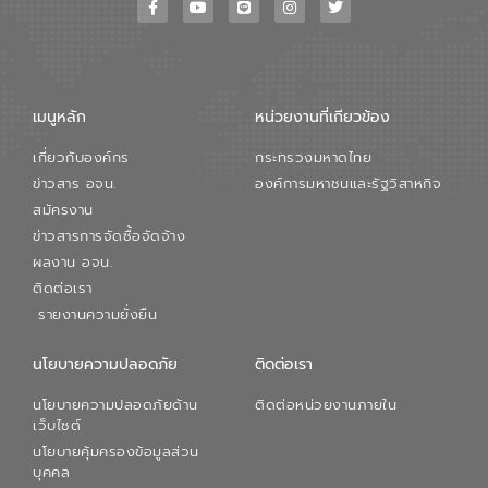
ขณะที่ นายบดินทร์ อุดล กรรมการผู้อำนวย
การใหญ่ อีสท์ วอเตอร์ ย้ำว่า การบริหาร
จัดการน้ำยุคใหม่ต้องมุ่งเน้นความคุ้มค่า
ตลอดระบบ โดยการนำน้ำบำบัดกลับมาใช้ใหม่
จะช่วยลดการพึ่งพาน้ำธรรมชาติและสร้าง
เมนูหลัก
หน่วยงานที่เกียวข้อง
สมดุลทางเศรษฐกิจและสิ่งแวดล้อมได้อย่าง
เป็นรูปธรรม ความร่วมมือระหว่างภาครัฐและ
เกี่ยวกับองค์กร
กระทรวงมหาดไทย
ภาคเอกชนในครั้งนี้ นับเป็นก้าวสำคัญของ
องค์การจัดการน้ำเสีย (อจน.) ในการร่วมวาง
ข่าวสาร อจน.
องค์การมหาชนและรัฐวิสาหกิจ
รากฐานโครงสร้างพื้นฐานด้านน้ำของ
สมัครงาน
ประเทศ เพื่อยกระดับประสิทธิภาพการใช้
ข่าวสารการจัดซื้อจัดจ้าง
ทรัพยากรน้ำให้เกิดประโยชน์สูงสุดและเป็นไป
ผลงาน อจน.
ตามมาตรฐานสากล
ติดต่อเรา
รายงานความยั่งยืน
นโยบายความปลอดภัย
ติดต่อเรา
นโยบายความปลอดภัยด้าน
ติดต่อหน่วยงานภายใน
เว็บไซต์
นโยบายคุ้มครองข้อมูลส่วน
บุคคล