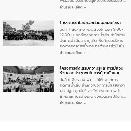
เพื่อถวายเป็นพระราชกุศล สมเด็จพระนาง
พิธีมอบรางวัลกำนันผู้ใหญ่บ้านยอดเยี่ยม ณ
เจ้าสิริกิติ์พระบรมราชินีนาถ พระบรมราช
ทำเนียบรัฐบาล โดยมีนายอนุทิน ชาญวีรกูล
อ่านรายละเอียด »
ชนนีพันปีหลวง พร้อมถวายสัจปฏิญาณ
นายกรัฐมนตรีและรัฐมนตรีว่าการกระทรวง
ทำความดีด้วยหัวใจ
มหาดไทย เป็นประธานมอบรางวัลแหนบ
โครงการราไวย์สวยด้วยมือและใจเรา
ทองคำและประกาศเกียรติคุณให้แก่ กำนัน
ผู้ใหญ่บ้านยอดเยี่ยม พร้อมกล่าวชื่นชม ให้
วันที่ 7 สิงหาคม พ.ศ. 2569 เวลา 9:00-
โอวาท และมอบนโยบาย
12:00 น. องค์การจัดการน้ำเสีย สำนักงาน
จัดการน้ำเสียสาขาภูเก็ต พื้นที่ศูนย์บริหาร
จัดการคุณภาพน้ำเทศบาลตำบลราไวย์ เข้า
ร่วมโครงการราไวย์สวยด้วยมือและใจเรา
อ่านรายละเอียด »
โดยมีนายเทมส์ ไกรทัศน์ นายกเทศมนตรี
ตำบลราไวย์ เจ้าหน้าที่เทศบาล ชาวบ้าน
โครงการส่งเสริมความรู้และการมีส่วน
ประชาชน ตัวแทนจากโรงแรมต่างๆ ในเขต
ร่วมของประชาชนในการป้องกันและ
เทศบาลตำบลราไวย์ ศูนย์บริหารจัดการ
แก้ไขปัญหาน้ำเสียอย่างยั่งยืน
คุณภาพน้ำเทศบาลตำบลราไวย์ นำโดยนาย
วันที่ 6 สิงหาคม พ.ศ. 2569 องค์การ
น้อย แก้วเศษ ผู้จัดการสำนักงานจัดการน้ำ
จัดการน้ำเสีย สำนักงานจัดการน้ำเสียสาขา
เสียสาขาภูเก็ต พร้อมด้วยเจ้าหน้าที่ จำนวน
นครปฐม ศูนย์บริหารจัดการคุณภาพน้ำ
5 คน ร่วมทำกิจกรรม ทำความสะอาด
เทศบาลตำบลบางเลน จังหวัดนครปฐม จัด
ชายหาดและแหล่งท่องเที่ยว ณ บริเวณ
กิจกรรมภายใต้โครงการส่งเสริมความรู้และ
อ่านรายละเอียด »
แหลมพรหมเทพ หมู่ที่ 6 ตำบลราไวย์
การมีส่วนร่วมของประชาชนในการป้องกัน
อำเภอเมือง จังหวัดภูเก็ต
และแก้ไขปัญหาน้ำเสียอย่างยั่งยืน ตาม
นโยบาย “มหาดไทย ทำ ทัน ที Action 5
PLUS” โดยจัดอบรมให้ความรู้แก่ประชาชน
และนักเรียน เพื่อส่งเสริมความรู้ด้านการ