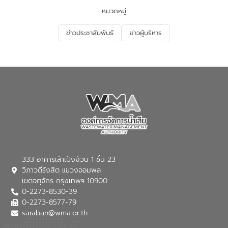
จัดการน้ำเสียและสร้างจิตสำนึกในการ
หมวดหมู่
อนุรักษ์สิ่งแวดล้อม ในหัวข้อ “น้ำเสียชุมชน
และการบำบัดน้ำเสียเบื้องต้น” โดยให้ความรู้
ข่าวประชาสัมพันธ์
ข่าวผู้บริหาร
เกี่ยวกับสาเหตุและผลกระทบของน้ำเสีย
แนวทางการลดการเกิดน้ำเสียจากแหล่ง
กำเนิด การบำบัดน้ำเสียเบื้องต้นในครัวเรือน
ณ เทศบาลตำบลบางเลน จังหวัดนครปฐม
333 อาคารเล้าเป้งง้วน 1 ชั้น 23
วิภาวดีรังสิต แขวงจอมพล
เขตจตุจักร กรุงเทพฯ 10900
0-2273-8530-39
0-2273-8577-79
saraban@wma.or.th