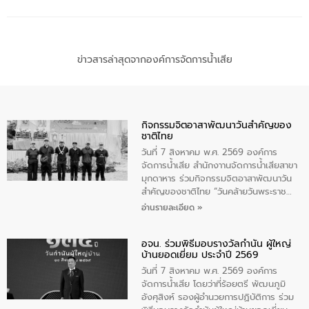
ข่าวสารล่าสุดจากองค์การจัดการน้ำเสีย
กิจกรรมจิตอาสาพัฒนาวันสําคัญของ
ชาติไทย
วันที่ 7 สิงหาคม พ.ศ. 2569 องค์การ
จัดการน้ำเสีย สำนักงาานจัดการน้ำเสียสาขา
มุกดาหาร ร่วมกิจกรรมจิตอาสาพัฒนาวัน
สําคัญของชาติไทย “วันคล้ายวันพระราช
สมภพ สมเด็จพระนางเจ้าสิริกิติ์พระบรม
อ่านรายละเอียด »
ราชินีนาถ พระบรมราชชนนีพันปีหลวง และ
วันแม่แห่งชาติ 12 สิงหาคม” โดยมีนายชลิต
อจน. ร่วมพิธีมอบรางวัลกำนัน ผู้ใหญ่
ทิพย์คำ รองผู้ว่าราชการจังหวัดมุกดาหาร
บ้านยอดเยี่ยม ประจำปี 2569
เป็นประธานในพิธี ณ เรือนจําชั่วคราวนาโสก
ตําบลนาโสก อําเภอเมืองมุกดาหาร จังหวัด
วันที่ 7 สิงหาคม พ.ศ. 2569 องค์การ
มุกดาหาร โดยในกิจกรรมได้ร่วมปลูกป่า และ
จัดการน้ำเสีย โดยว่าที่ร้อยตรี พัฒนภูมิ
ทําความสะอาดภายในบริเวณ จัดกิจกรรม
อังศุสิงห์ รองผู้อำนวยการปฏิบัติการ ร่วม