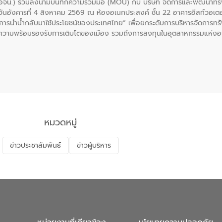
 (อจน.) ร่วมลงนามบันทึกความร่วมมือ (MOU) กับ บริษัท จัดการและพัฒนาท
ื่อวันอังคารที่ 4 สิงหาคม 2569 ณ ห้องอเนกประสงค์ ชั้น 22 อาคารอีสท์วอเ
ะการนำน้ำกลับมาใช้ประโยชน์ของประเทศไทย” เพื่อยกระดับการบริหารจัดการทรั
ความพร้อมรองรับการเติบโตของเมือง รวมถึงการลงทุนในอุตสาหกรรมแห่ง
ี่ยนแปลงสภาพภูมิอากาศและความเสี่ยงภัยแล้งในระยะยาว การประสานความร่วมม
บำบัดน้ำเสียที่เป็นมิตรต่อสิ่งแวดล้อมของ องค์การจัดการน้ำเสีย (อจน.)
ที่ EEC ของอีสท์ วอเตอร์ เพื่อร่วมกันศึกษาเทคโนโลยีการปรับปรุงคุณภาพ
่นให้เกิดระบบบริหารจัดการน้ำอย่างเป็นรูปธรรม เพื่อรองรับความต้องการใช้น้ำ
งศบูรณะ ผู้อำนวยการองค์การจัดการน้ำเสีย กล่าวถึงภารกิจหลักของ อจน. ใ
สท์ วอเตอร์ จะช่วยขับเคลื่อนการศึกษาทั้งในมิติทางเทคนิคและความคุ้มค่าท
ี่ นายบดินทร์ อุดล กรรมการผู้อำนวยการใหญ่ อีสท์ วอเตอร์ ย้ำว่า การบริหารจั
บำบัดกลับมาใช้ใหม่จะช่วยลดการพึ่งพาน้ำธรรมชาติและสร้างสมดุลทางเศรษฐก
หมวดหมู่
รัฐและภาคเอกชนในครั้งนี้ นับเป็นก้าวสำคัญของ องค์การจัดการน้ำเสีย (อจ
พื่อยกระดับประสิทธิภาพการใช้ทรัพยากรน้ำให้เกิดประโยชน์สูงสุดและเป็นไ
ข่าวประชาสัมพันธ์
ข่าวผู้บริหาร