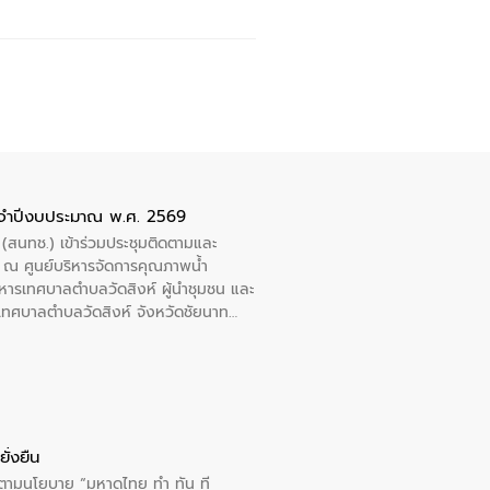
ะจำปีงบประมาณ พ.ศ. 2569
 (สนทช.) เข้าร่วมประชุมติดตามและ
ณ ศูนย์บริหารจัดการคุณภาพน้ำ
หารเทศบาลตำบลวัดสิงห์ ผู้นำชุมชน และ
้ำเทศบาลตำบลวัดสิงห์ จังหวัดชัยนาท
ั่งยืน
ารตามนโยบาย “มหาดไทย ทำ ทัน ที