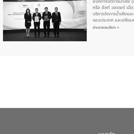
องค์การจัดการน้ำเสีย
หรือ อีสท์ วอเตอร์ เม
บริหารจัดการน้ำเสียแล
ของประเทศ และเตรียม
ท้าทายจากวิกฤตการเปล
อ่านรายละเอียด »
ความเชี่ยวชาญด้านระบบ
ข่ายน้ำครบวงจรในพื้น
ดำเนินงานร่วมกับท้องถิ
อุตสาหกรรม นายชีระ ว
กับความเชี่ยวชาญของอี
เมืองอย่างยั่งยืน ขณะท
ตลอดระบบ โดยการนำน้ำ
ความร่วมมือระหว่างภาค
ฐานด้านน้ำของประเทศ เ