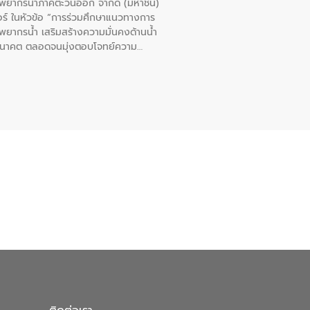
รัพยากรน้ำภาคตะวันออก จำกัด (มหาชน)
ตอร์ ในหัวข้อ “การร่วมศึกษาแนวทางการ
พยากรน้ำ เสริมสร้างความมั่นคงด้านน้ำ
อนาคต ตลอดจนมุ่งตอบโจทย์ความ
ือในครั้งนี้เป็นการดึงจุดแข็งและ
 มาผสานกับประสบการณ์และเทคโนโลยีโครง
น้ำ (Water Reuse) และพัฒนารูปแบบการ
ที่พุ่งสูงขึ้นจากการขยายตัวของ
นการพัฒนาระบบบำบัดน้ำเสียเมื่อผสาน
างเศรษฐกิจ เพื่อสนับสนุนการพัฒนา
ดการน้ำยุคใหม่ต้องมุ่งเน้นความคุ้มค่า
ิจและสิ่งแวดล้อมได้อย่างเป็นรูปธรรม
น.) ในการร่วมวางรากฐานโครงสร้างพื้น
ปตามมาตรฐานสากล