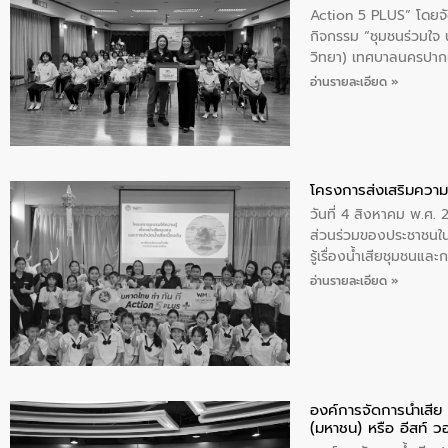
Action 5 PLUS” โดยจัด
กิจกรรม “ชุมชนร่วมใจ น้
วิทยา) เทศบาลนครปากเ
อ่านรายละเอียด »
โครงการส่งเสริมความร
วันที่ 4 สิงหาคม พ.ศ.
ส่วนร่วมของประชาชนใน
รู้เรื่องน้ำเสียชุมชนแล
อ่านรายละเอียด »
องค์การจัดการน้ำเสี
(มหาชน) หรือ อีสท์ ว