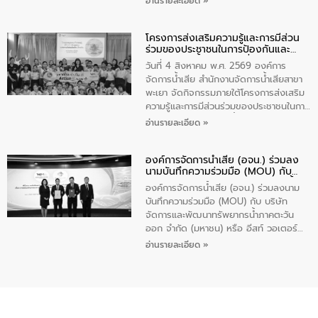
อ่านรายละเอียด »
ร่วมของประชาชนในการป้องกันและแก้ไข
ปัญหาน้ำเสียอย่างยั่งยืน ภายใต้กิจกรรม
โครงการส่งเสริมความรู้และการมีส่วน
“ชุมชนร่วมใจ น้ำใสยั่งยืน” ได้บรรยายให้
ร่วมของประชาชนในการป้องกันและ
ความรู้เกี่ยวกับการจัดการน้ำเสียและการใช้
แก้ไขปัญหาน้ำเสียอย่างยั่งยืน
ถังดักไขมันให้แก่นักเรียนโรงเรียนวัดบ่อ
วันที่ 4 สิงหาคม พ.ศ. 2569 องค์การ
(นันทวิทยา) เทศบาลนครปากเกร็ด อำเภอ
จัดการน้ำเสีย สำนักงานจัดการน้ำเสียสาขา
ปากเกร็ด จังหวัดนนทบุรี จำนวน 30 คน
พะเยา จัดกิจกรรมภายใต้โครงการส่งเสริม
ความรู้และการมีส่วนร่วมของประชาชนในการ
ป้องกันและแก้ไขปัญหาน้ำเสียอย่างยั่งยืน
อ่านรายละเอียด »
ตามนโยบาย “มหาดไทย ทำทันที Action 5
Plus” โดยจัดอบรมให้ความรู้เรื่องน้ำเสีย
องค์การจัดการน้ำเสีย (อจน.) ร่วมลง
ชุมชนและการบำบัดน้ำเสียเบื้องต้น ให้กับ
นามบันทึกความร่วมมือ (MOU) กับ
นักเรียนชั้นประถมศึกษาปีที่ 5 โรงเรียน
บริษัท จัดการและพัฒนาทรัพยากรน้ำ
เทศบาล 1 (พะเยาประชานุกูล) จำนวน 30
องค์การจัดการน้ำเสีย (อจน.) ร่วมลงนาม
ภาคตะวันออก จำกัด (มหาชน) หรือ อีส
คน
บันทึกความร่วมมือ (MOU) กับ บริษัท
ท์ วอเตอร์
จัดการและพัฒนาทรัพยากรน้ำภาคตะวัน
ออก จำกัด (มหาชน) หรือ อีสท์ วอเตอร์
เมื่อวันอังคารที่ 4 สิงหาคม 2569 ณ ห้อง
อ่านรายละเอียด »
อเนกประสงค์ ชั้น 22 อาคารอีสท์วอเตอร์
ในหัวข้อ “การร่วมศึกษาแนวทางการบริหาร
จัดการน้ำเสียและการนำน้ำกลับมาใช้ประโยชน์
ของประเทศไทย” เพื่อยกระดับการบริหาร
จัดการทรัพยากรน้ำ เสริมสร้างความมั่นคง