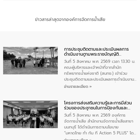
ข่าวสารล่าสุดจากองค์การจัดการน้ำเสีย
การประชุมติดตามและประเมินผลการ
ดำเนินงานตามพระราชบัญญัติ
ทรัพยากรน้ำ พ.ศ. 2561 ประจำ
วันที่ 5 สิงหาคม พ.ศ. 2569 เวลา 13.30 น.
ปีงบประมาณ พ.ศ. 2569
คณะผู้บริหารและเจ้าหน้าที่จากสำนัก
ทรัพยากรน้ำแห่งชาติ (สนทช.) เข้าร่วม
ประชุมติดตามและประเมินผลการดำเนินงาน
ตามพระราชบัญญัติทรัพยากรน้ำ พ.ศ. 2561
อ่านรายละเอียด »
ประจำปีงบประมาณ พ.ศ. 2569 ณ ศูนย์
บริหารจัดการคุณภาพน้ำเทศบาลตำบล
โครงการส่งเสริมความรู้และการมีส่วน
วัดสิงห์ จังหวัดชัยนาท โดยมีนายแสงชัย
ร่วมของประชาชนในการป้องกันและ
สุขชื่น นายกเทศมนตรีตำบลวัดสิงห์ คณะผู้
แก้ไขปัญหาน้ำเสียอย่างยั่งยืน
บริหารเทศบาลตำบลวัดสิงห์ ผู้นำชุมชน และ
วันที่ 5 สิงหาคม พ.ศ. 2569 องค์การ
ประชาชนในพื้นที่เทศบาลตำบลวัดสิงก์ที่มี
จัดการน้ำเสีย สำนักงานจัดการน้ำเสียสาขา
ส่วนได้ส่วนเสียในโครงก่อสร้างศูนย์บริหาร
นนทบุรี ได้ดำเนินการตามนโยบาย
จัดการคุณภาพน้ำเทศบาลตำบลวัดสิงห์
“มหาดไทย ทำ ทัน ที Action 5 PLUS” โดย
จังหวัดชัยนาท ให้การต้อนรับ
จัดโครงการส่งเสริมความรู้และการมีส่วน