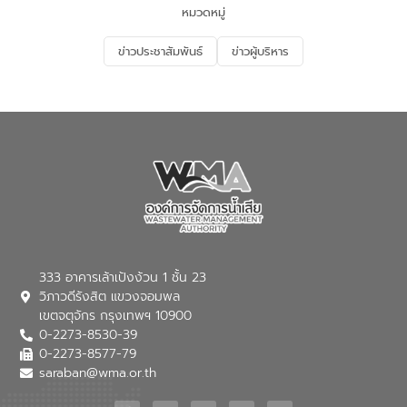
ด้านน้ำของประเทศ และเตรียมความพร้อม
หมวดหมู่
รองรับการเติบโตของเมือง รวมถึงการ
ลงทุนในอุตสาหกรรมแห่งอนาคต ตลอดจน
ข่าวประชาสัมพันธ์
ข่าวผู้บริหาร
มุ่งตอบโจทย์ความท้าทายจากวิกฤตการ
เปลี่ยนแปลงสภาพภูมิอากาศและความเสี่ยง
ภัยแล้งในระยะยาว การประสานความร่วมมือ
ในครั้งนี้เป็นการดึงจุดแข็งและความ
เชี่ยวชาญด้านระบบบำบัดน้ำเสียที่เป็นมิตร
ต่อสิ่งแวดล้อมของ องค์การจัดการน้ำเสีย
(อจน.) มาผสานกับประสบการณ์และ
เทคโนโลยีโครงข่ายน้ำครบวงจรในพื้นที่ EEC
ของอีสท์ วอเตอร์ เพื่อร่วมกันศึกษา
เทคโนโลยีการปรับปรุงคุณภาพน้ำ (Water
Reuse) และพัฒนารูปแบบการดำเนินงาน
ร่วมกับท้องถิ่นให้เกิดระบบบริหารจัดการน้ำ
อย่างเป็นรูปธรรม เพื่อรองรับความต้องการ
333 อาคารเล้าเป้งง้วน 1 ชั้น 23
ใช้น้ำที่พุ่งสูงขึ้นจากการขยายตัวของ
วิภาวดีรังสิต แขวงจอมพล
อุตสาหกรรม นายชีระ วงศบูรณะ ผู้อำนวย
เขตจตุจักร กรุงเทพฯ 10900
การองค์การจัดการน้ำเสีย กล่าวถึงภารกิจ
0-2273-8530-39
หลักของ อจน. ในการพัฒนาระบบบำบัดน้ำ
เสียเมื่อผสานกับความเชี่ยวชาญของอีสท์
0-2273-8577-79
วอเตอร์ จะช่วยขับเคลื่อนการศึกษาทั้งในมิติ
saraban@wma.or.th
ทางเทคนิคและความคุ้มค่าทางเศรษฐกิจ
เพื่อสนับสนุนการพัฒนาเมืองอย่างยั่งยืน