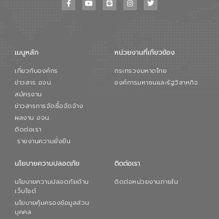
ขณะที่ นายบดินทร์ อุดล กรรมการผู้อำนวย
การใหญ่ อีสท์ วอเตอร์ ย้ำว่า การบริหาร
จัดการน้ำยุคใหม่ต้องมุ่งเน้นความคุ้มค่า
ตลอดระบบ โดยการนำน้ำบำบัดกลับมาใช้ใหม่
จะช่วยลดการพึ่งพาน้ำธรรมชาติและสร้าง
เมนูหลัก
หน่วยงานที่เกียวข้อง
สมดุลทางเศรษฐกิจและสิ่งแวดล้อมได้อย่าง
เป็นรูปธรรม ความร่วมมือระหว่างภาครัฐและ
เกี่ยวกับองค์กร
กระทรวงมหาดไทย
ภาคเอกชนในครั้งนี้ นับเป็นก้าวสำคัญของ
องค์การจัดการน้ำเสีย (อจน.) ในการร่วมวาง
ข่าวสาร อจน.
องค์การมหาชนและรัฐวิสาหกิจ
รากฐานโครงสร้างพื้นฐานด้านน้ำของ
สมัครงาน
ประเทศ เพื่อยกระดับประสิทธิภาพการใช้
ข่าวสารการจัดซื้อจัดจ้าง
ทรัพยากรน้ำให้เกิดประโยชน์สูงสุดและเป็นไป
ผลงาน อจน.
ตามมาตรฐานสากล
ติดต่อเรา
รายงานความยั่งยืน
นโยบายความปลอดภัย
ติดต่อเรา
นโยบายความปลอดภัยด้าน
ติดต่อหน่วยงานภายใน
เว็บไซต์
นโยบายคุ้มครองข้อมูลส่วน
บุคคล