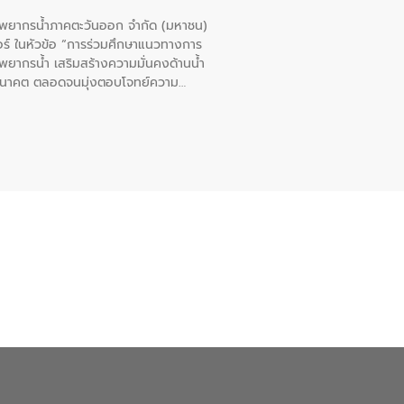
รัพยากรน้ำภาคตะวันออก จำกัด (มหาชน)
ตอร์ ในหัวข้อ “การร่วมศึกษาแนวทางการ
พยากรน้ำ เสริมสร้างความมั่นคงด้านน้ำ
อนาคต ตลอดจนมุ่งตอบโจทย์ความ
ือในครั้งนี้เป็นการดึงจุดแข็งและ
 มาผสานกับประสบการณ์และเทคโนโลยีโครง
น้ำ (Water Reuse) และพัฒนารูปแบบการ
ที่พุ่งสูงขึ้นจากการขยายตัวของ
นการพัฒนาระบบบำบัดน้ำเสียเมื่อผสาน
างเศรษฐกิจ เพื่อสนับสนุนการพัฒนา
ดการน้ำยุคใหม่ต้องมุ่งเน้นความคุ้มค่า
ิจและสิ่งแวดล้อมได้อย่างเป็นรูปธรรม
น.) ในการร่วมวางรากฐานโครงสร้างพื้น
ปตามมาตรฐานสากล