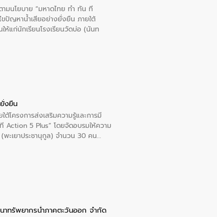
ารตามนโยบาย “มหาดไทย ทำ ทัน ที
ปัญหาน้ำเสียอย่างยั่งยืน ภายใต้
นให้แก่นักเรียนโรงเรียนวัดบ่อ (นันท
ั่งยืน
ใต้โครงการส่งเสริมความรู้และการมี
ที Action 5 Plus” โดยจัดอบรมให้ความ
าล 1 (พะเยาประชานุกูล) จำนวน 30 คน
ัฒนาทรัพยากรน้ำภาคตะวันออก จำกัด