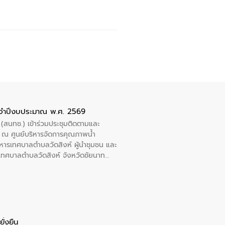
ะจำปีงบประมาณ พ.ศ. 2569
 (สนทช.) เข้าร่วมประชุมติดตามและ
ณ ศูนย์บริหารจัดการคุณภาพน้ำ
หารเทศบาลตำบลวัดสิงห์ ผู้นำชุมชน และ
้ำเทศบาลตำบลวัดสิงห์ จังหวัดชัยนาท
ั่งยืน