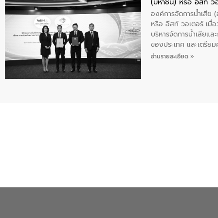
(มหาชน) หรือ อีสท์ ว
องค์การจัดการน้ำเสีย
หรือ อีสท์ วอเตอร์ เม
บริหารจัดการน้ำเสียแล
ของประเทศ และเตรียม
ท้าทายจากวิกฤตการเปล
อ่านรายละเอียด »
ความเชี่ยวชาญด้านระบบ
ข่ายน้ำครบวงจรในพื้น
ดำเนินงานร่วมกับท้องถิ
อุตสาหกรรม นายชีระ ว
กับความเชี่ยวชาญของอี
เมืองอย่างยั่งยืน ขณะท
ตลอดระบบ โดยการนำน้ำ
ความร่วมมือระหว่างภาค
ฐานด้านน้ำของประเทศ เ