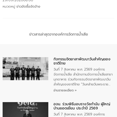
29/09/2020
08:00
หมวดหมู่
ข่าวจัดซื้อจัดจ้าง
ข่าวสารล่าสุดจากองค์การจัดการน้ำเสีย
กิจกรรมจิตอาสาพัฒนาวันสําคัญของ
ชาติไทย
วันที่ 7 สิงหาคม พ.ศ. 2569 องค์การ
จัดการน้ำเสีย สำนักงาานจัดการน้ำเสียสาขา
มุกดาหาร ร่วมกิจกรรมจิตอาสาพัฒนาวัน
สําคัญของชาติไทย “วันคล้ายวันพระราช
สมภพ สมเด็จพระนางเจ้าสิริกิติ์พระบรม
อ่านรายละเอียด »
ราชินีนาถ พระบรมราชชนนีพันปีหลวง และ
วันแม่แห่งชาติ 12 สิงหาคม” โดยมีนายชลิต
อจน. ร่วมพิธีมอบรางวัลกำนัน ผู้ใหญ่
ทิพย์คำ รองผู้ว่าราชการจังหวัดมุกดาหาร
บ้านยอดเยี่ยม ประจำปี 2569
เป็นประธานในพิธี ณ เรือนจําชั่วคราวนาโสก
ตําบลนาโสก อําเภอเมืองมุกดาหาร จังหวัด
วันที่ 7 สิงหาคม พ.ศ. 2569 องค์การ