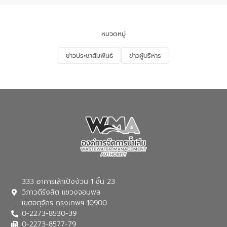
นโยบาย “มหาดไทย ทำ ทัน ที Action 5
PLUS” โดยจัดอบรมให้ความรู้แก่ประชาชน
และนักเรียน เพื่อส่งเสริมความรู้ด้านการ
จัดการน้ำเสียและสร้างจิตสำนึกในการ
หมวดหมู่
อนุรักษ์สิ่งแวดล้อม ในหัวข้อ “น้ำเสียชุมชน
และการบำบัดน้ำเสียเบื้องต้น” โดยให้ความรู้
ข่าวประชาสัมพันธ์
ข่าวผู้บริหาร
เกี่ยวกับสาเหตุและผลกระทบของน้ำเสีย
แนวทางการลดการเกิดน้ำเสียจากแหล่ง
กำเนิด การบำบัดน้ำเสียเบื้องต้นในครัวเรือน
ณ เทศบาลตำบลบางเลน จังหวัดนครปฐม
333 อาคารเล้าเป้งง้วน 1 ชั้น 23
วิภาวดีรังสิต แขวงจอมพล
เขตจตุจักร กรุงเทพฯ 10900
0-2273-8530-39
0-2273-8577-79