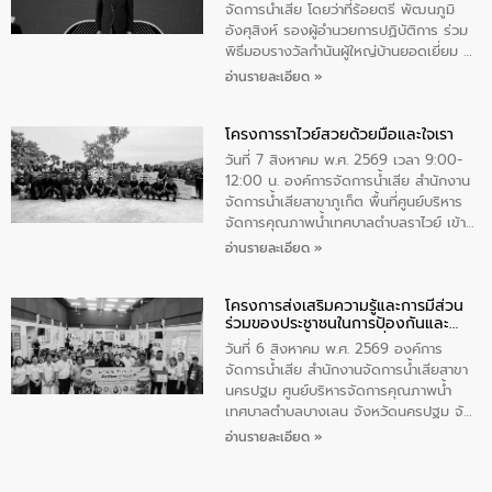
มุกดาหาร โดยในกิจกรรมได้ร่วมปลูกป่า และ
จัดการน้ำเสีย โดยว่าที่ร้อยตรี พัฒนภูมิ
ทําความสะอาดภายในบริเวณ จัดกิจกรรม
อังศุสิงห์ รองผู้อำนวยการปฏิบัติการ ร่วม
เพื่อถวายเป็นพระราชกุศล สมเด็จพระนาง
พิธีมอบรางวัลกำนันผู้ใหญ่บ้านยอดเยี่ยม ณ
เจ้าสิริกิติ์พระบรมราชินีนาถ พระบรมราช
ทำเนียบรัฐบาล โดยมีนายอนุทิน ชาญวีรกูล
อ่านรายละเอียด »
ชนนีพันปีหลวง พร้อมถวายสัจปฏิญาณ
นายกรัฐมนตรีและรัฐมนตรีว่าการกระทรวง
ทำความดีด้วยหัวใจ
มหาดไทย เป็นประธานมอบรางวัลแหนบ
โครงการราไวย์สวยด้วยมือและใจเรา
ทองคำและประกาศเกียรติคุณให้แก่ กำนัน
ผู้ใหญ่บ้านยอดเยี่ยม พร้อมกล่าวชื่นชม ให้
วันที่ 7 สิงหาคม พ.ศ. 2569 เวลา 9:00-
โอวาท และมอบนโยบาย
12:00 น. องค์การจัดการน้ำเสีย สำนักงาน
จัดการน้ำเสียสาขาภูเก็ต พื้นที่ศูนย์บริหาร
จัดการคุณภาพน้ำเทศบาลตำบลราไวย์ เข้า
ร่วมโครงการราไวย์สวยด้วยมือและใจเรา
อ่านรายละเอียด »
โดยมีนายเทมส์ ไกรทัศน์ นายกเทศมนตรี
ตำบลราไวย์ เจ้าหน้าที่เทศบาล ชาวบ้าน
โครงการส่งเสริมความรู้และการมีส่วน
ประชาชน ตัวแทนจากโรงแรมต่างๆ ในเขต
ร่วมของประชาชนในการป้องกันและ
เทศบาลตำบลราไวย์ ศูนย์บริหารจัดการ
แก้ไขปัญหาน้ำเสียอย่างยั่งยืน
คุณภาพน้ำเทศบาลตำบลราไวย์ นำโดยนาย
วันที่ 6 สิงหาคม พ.ศ. 2569 องค์การ
น้อย แก้วเศษ ผู้จัดการสำนักงานจัดการน้ำ
จัดการน้ำเสีย สำนักงานจัดการน้ำเสียสาขา
เสียสาขาภูเก็ต พร้อมด้วยเจ้าหน้าที่ จำนวน
นครปฐม ศูนย์บริหารจัดการคุณภาพน้ำ
5 คน ร่วมทำกิจกรรม ทำความสะอาด
เทศบาลตำบลบางเลน จังหวัดนครปฐม จัด
ชายหาดและแหล่งท่องเที่ยว ณ บริเวณ
กิจกรรมภายใต้โครงการส่งเสริมความรู้และ
อ่านรายละเอียด »
แหลมพรหมเทพ หมู่ที่ 6 ตำบลราไวย์
การมีส่วนร่วมของประชาชนในการป้องกัน
อำเภอเมือง จังหวัดภูเก็ต
และแก้ไขปัญหาน้ำเสียอย่างยั่งยืน ตาม