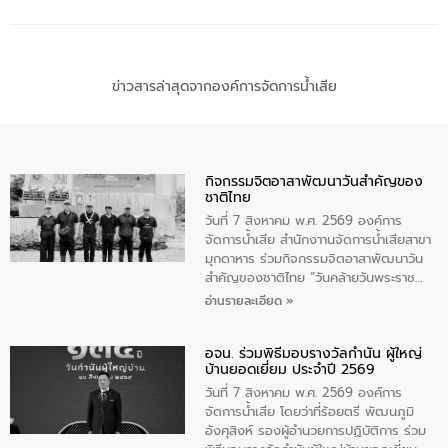
ข่าวสารล่าสุดจากองค์การจัดการน้ำเสีย
กิจกรรมจิตอาสาพัฒนาวันสําคัญของ
ชาติไทย
วันที่ 7 สิงหาคม พ.ศ. 2569 องค์การ
จัดการน้ำเสีย สำนักงาานจัดการน้ำเสียสาขา
มุกดาหาร ร่วมกิจกรรมจิตอาสาพัฒนาวัน
สําคัญของชาติไทย “วันคล้ายวันพระราช
สมภพ สมเด็จพระนางเจ้าสิริกิติ์พระบรม
อ่านรายละเอียด »
ราชินีนาถ พระบรมราชชนนีพันปีหลวง และ
วันแม่แห่งชาติ 12 สิงหาคม” โดยมีนายชลิต
อจน. ร่วมพิธีมอบรางวัลกำนัน ผู้ใหญ่
ทิพย์คำ รองผู้ว่าราชการจังหวัดมุกดาหาร
บ้านยอดเยี่ยม ประจำปี 2569
เป็นประธานในพิธี ณ เรือนจําชั่วคราวนาโสก
ตําบลนาโสก อําเภอเมืองมุกดาหาร จังหวัด
วันที่ 7 สิงหาคม พ.ศ. 2569 องค์การ
มุกดาหาร โดยในกิจกรรมได้ร่วมปลูกป่า และ
จัดการน้ำเสีย โดยว่าที่ร้อยตรี พัฒนภูมิ
ทําความสะอาดภายในบริเวณ จัดกิจกรรม
อังศุสิงห์ รองผู้อำนวยการปฏิบัติการ ร่วม