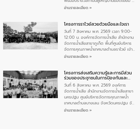
เพื่อถวายเป็นพระราชกุศล สมเด็จพระนาง
พิธีมอบรางวัลกำนันผู้ใหญ่บ้านยอดเยี่ยม ณ
เจ้าสิริกิติ์พระบรมราชินีนาถ พระบรมราช
ทำเนียบรัฐบาล โดยมีนายอนุทิน ชาญวีรกูล
อ่านรายละเอียด »
ชนนีพันปีหลวง พร้อมถวายสัจปฏิญาณ
นายกรัฐมนตรีและรัฐมนตรีว่าการกระทรวง
ทำความดีด้วยหัวใจ
มหาดไทย เป็นประธานมอบรางวัลแหนบ
โครงการราไวย์สวยด้วยมือและใจเรา
ทองคำและประกาศเกียรติคุณให้แก่ กำนัน
ผู้ใหญ่บ้านยอดเยี่ยม พร้อมกล่าวชื่นชม ให้
วันที่ 7 สิงหาคม พ.ศ. 2569 เวลา 9:00-
โอวาท และมอบนโยบาย
12:00 น. องค์การจัดการน้ำเสีย สำนักงาน
จัดการน้ำเสียสาขาภูเก็ต พื้นที่ศูนย์บริหาร
จัดการคุณภาพน้ำเทศบาลตำบลราไวย์ เข้า
ร่วมโครงการราไวย์สวยด้วยมือและใจเรา
อ่านรายละเอียด »
โดยมีนายเทมส์ ไกรทัศน์ นายกเทศมนตรี
ตำบลราไวย์ เจ้าหน้าที่เทศบาล ชาวบ้าน
โครงการส่งเสริมความรู้และการมีส่วน
ประชาชน ตัวแทนจากโรงแรมต่างๆ ในเขต
ร่วมของประชาชนในการป้องกันและ
เทศบาลตำบลราไวย์ ศูนย์บริหารจัดการ
แก้ไขปัญหาน้ำเสียอย่างยั่งยืน
คุณภาพน้ำเทศบาลตำบลราไวย์ นำโดยนาย
วันที่ 6 สิงหาคม พ.ศ. 2569 องค์การ
น้อย แก้วเศษ ผู้จัดการสำนักงานจัดการน้ำ
จัดการน้ำเสีย สำนักงานจัดการน้ำเสียสาขา
เสียสาขาภูเก็ต พร้อมด้วยเจ้าหน้าที่ จำนวน
นครปฐม ศูนย์บริหารจัดการคุณภาพน้ำ
5 คน ร่วมทำกิจกรรม ทำความสะอาด
เทศบาลตำบลบางเลน จังหวัดนครปฐม จัด
ชายหาดและแหล่งท่องเที่ยว ณ บริเวณ
กิจกรรมภายใต้โครงการส่งเสริมความรู้และ
อ่านรายละเอียด »
แหลมพรหมเทพ หมู่ที่ 6 ตำบลราไวย์
การมีส่วนร่วมของประชาชนในการป้องกัน
อำเภอเมือง จังหวัดภูเก็ต
และแก้ไขปัญหาน้ำเสียอย่างยั่งยืน ตาม
นโยบาย “มหาดไทย ทำ ทัน ที Action 5
PLUS” โดยจัดอบรมให้ความรู้แก่ประชาชน
และนักเรียน เพื่อส่งเสริมความรู้ด้านการ