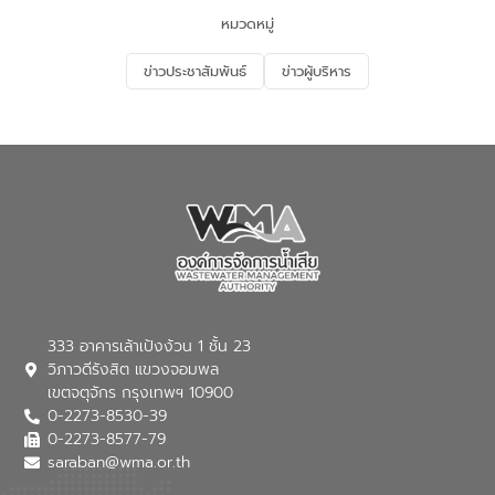
จัดการน้ำเสียและสร้างจิตสำนึกในการ
หมวดหมู่
อนุรักษ์สิ่งแวดล้อม ในหัวข้อ “น้ำเสียชุมชน
และการบำบัดน้ำเสียเบื้องต้น” โดยให้ความรู้
ข่าวประชาสัมพันธ์
ข่าวผู้บริหาร
เกี่ยวกับสาเหตุและผลกระทบของน้ำเสีย
แนวทางการลดการเกิดน้ำเสียจากแหล่ง
กำเนิด การบำบัดน้ำเสียเบื้องต้นในครัวเรือน
ณ เทศบาลตำบลบางเลน จังหวัดนครปฐม
333 อาคารเล้าเป้งง้วน 1 ชั้น 23
วิภาวดีรังสิต แขวงจอมพล
เขตจตุจักร กรุงเทพฯ 10900
0-2273-8530-39
0-2273-8577-79
saraban@wma.or.th