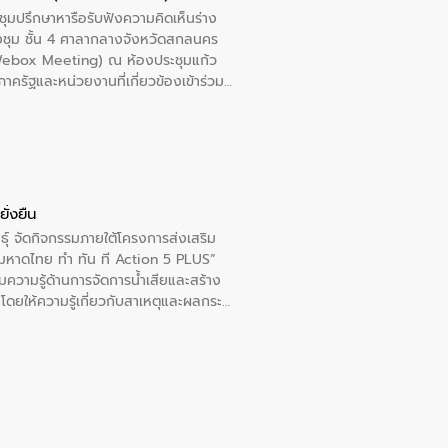
างเศรษฐกิจ เพื่อสนับสนุนการพัฒนา
ชุมปรึกษาหารือรับฟังความคิดเห็นร่าง
ดการน้ำยุคใหม่ต้องมุ่งเน้นความคุ้มค่า
งชุม ชั้น 4 ศาลากลางจังหวัดสกลนคร
ิจและสิ่งแวดล้อมได้อย่างเป็นรูปธรรม
 (Webox Meeting) ณ ห้องประชุมแก้ว
น.) ในการร่วมวางรากฐานโครงสร้างพื้น
ครัฐและหน่วยงานที่เกี่ยวข้องเข้าร่วม
ปตามมาตรฐานสากล
าชการประจำปี และสรุปผลการดำเนินการ
ืนต่อไป
ั่งยืน
ุ์ จัดกิจกรรมภายใต้โครงการส่งเสริม
“มหาดไทย ทำ ทัน ที Action 5 PLUS”
มความรู้ด้านการจัดการน้ำเสียและสร้าง
” โดยให้ความรู้เกี่ยวกับสาเหตุและผลกระ
 ห้องเรียน ป.5/4 โรงเรียนเทศบาล 4