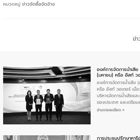
หมวดหมู่
ข่าวจัดซื้อจัดจ้าง
ข่
องค์การจัดการน้ำเสี
(มหาชน) หรือ อีสท์ ว
องค์การจัดการน้ำเสีย
หรือ อีสท์ วอเตอร์ เม
บริหารจัดการน้ำเสียแล
ของประเทศ และเตรียม
ท้าทายจากวิกฤตการเปล
อ่านรายละเอียด »
ความเชี่ยวชาญด้านระบบ
ข่ายน้ำครบวงจรในพื้น
ดำเนินงานร่วมกับท้องถิ
อุตสาหกรรม นายชีระ ว
การประชุมปรึกษาหารื