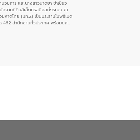
้อำนวยการ และนางสาวนาตยา ขำเขียว
ักงานที่ดินอิเล็กทรอนิกส์ทั้งระบบ ณ
งมหาดไทย (มท.2) เป็นประธานในพิธีเปิด
วัด 462 สำนักงานทั่วประเทศ พร้อมยก
บบ ช่วยประชาชนลดการเดินทาง ประหยัด