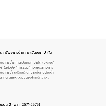
ัฒนาทรัพยากรน้ำภาคตะวันออก จำกัด
รัพยากรน้ำภาคตะวันออก จำกัด (มหาชน)
ตอร์ ในหัวข้อ “การร่วมศึกษาแนวทางการ
พยากรน้ำ เสริมสร้างความมั่นคงด้านน้ำ
อนาคต ตลอดจนมุ่งตอบโจทย์ความ
ือในครั้งนี้เป็นการดึงจุดแข็งและ
 มาผสานกับประสบการณ์และเทคโนโลยีโครง
น้ำ (Water Reuse) และพัฒนารูปแบบการ
ที่พุ่งสูงขึ้นจากการขยายตัวของ
นการพัฒนาระบบบำบัดน้ำเสียเมื่อผสาน
ตอนบน 2 (พ.ศ. 2571-2575)