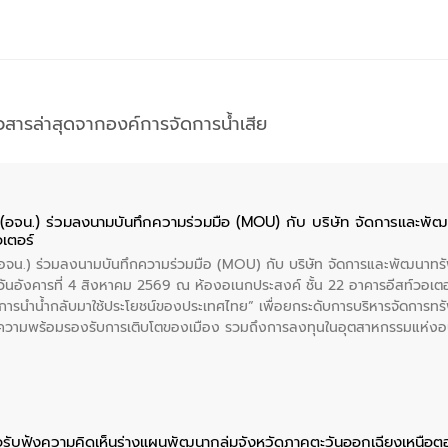
าวสารล่าสุดจากองค์การจัดการน้ำเสีย
ย (อจน.) ร่วมลงนามบันทึกความร่วมมือ (MOU) กับ บริษัท จัดการและพ
อเตอร์
 (อจน.) ร่วมลงนามบันทึกความร่วมมือ (MOU) กับ บริษัท จัดการและพัฒนาท
ื่อวันอังคารที่ 4 สิงหาคม 2569 ณ ห้องอเนกประสงค์ ชั้น 22 อาคารอีสท์วอเ
ะการนำน้ำกลับมาใช้ประโยชน์ของประเทศไทย” เพื่อยกระดับการบริหารจัดการทรั
ความพร้อมรองรับการเติบโตของเมือง รวมถึงการลงทุนในอุตสาหกรรมแห่ง
ี่ยนแปลงสภาพภูมิอากาศและความเสี่ยงภัยแล้งในระยะยาว การประสานความร่วมม
บำบัดน้ำเสียที่เป็นมิตรต่อสิ่งแวดล้อมของ องค์การจัดการน้ำเสีย (อจน.)
ที่ EEC ของอีสท์ วอเตอร์ เพื่อร่วมกันศึกษาเทคโนโลยีการปรับปรุงคุณภาพ
่นให้เกิดระบบบริหารจัดการน้ำอย่างเป็นรูปธรรม เพื่อรองรับความต้องการใช้น้ำ
งศบูรณะ ผู้อำนวยการองค์การจัดการน้ำเสีย กล่าวถึงภารกิจหลักของ อจน. ใ
อรับฟังความคิดเห็นร่างแผนพัฒนากลุ่มจังหวัดภาคตะวันออกเฉียงเหนือ