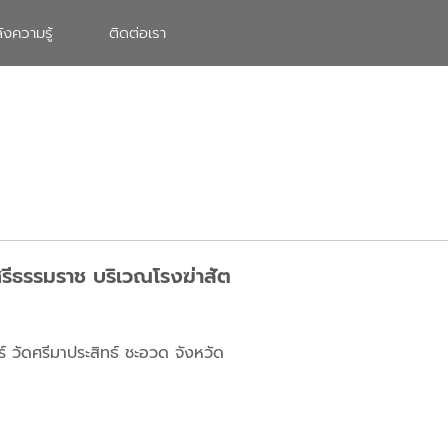
ังความรู้
ติดต่อเรา
ศรีธรรมราช บริเวณโรงฆ่าสัต
์ วัดศรีมาประสิทธ์ ชะอวด จังหวัด