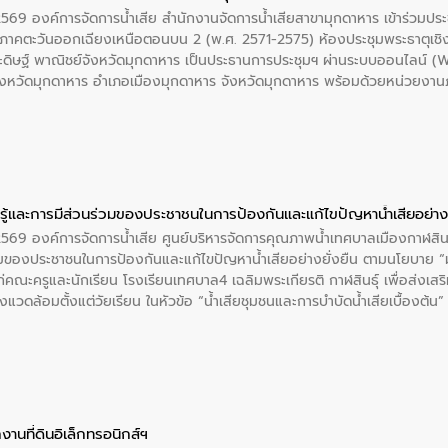
สท์ วอเตอร์ จะช่วยขับเคลื่อนการศึกษาทั้งในมิติทางเทคนิคและความคุ้มค่าท
 2569 องค์การจัดการน้ำเสีย สำนักงานจัดการน้ำเสียสาขามุกดาหาร เข้าร่วมประ
ี่ นายบดินทร์ อุดล กรรมการผู้อำนวยการใหญ่ อีสท์ วอเตอร์ ย้ำว่า การบริหารจั
ภาคตะวันออกเฉียงเหนือตอนบน 2 (พ.ศ. 2571-2575) ห้องประชุมพระธาตุเชิ
บำบัดกลับมาใช้ใหม่จะช่วยลดการพึ่งพาน้ำธรรมชาติและสร้างสมดุลทางเศรษฐก
ะดิษฐ์ พาณิชย์จังหวัดมุกดาหาร เป็นประธานการประชุมฯ ผ่านระบบออนไลน์
รัฐและภาคเอกชนในครั้งนี้ นับเป็นก้าวสำคัญของ องค์การจัดการน้ำเสีย (อจ
จังหวัดมุกดาหาร อำเภอเมืองมุกดาหาร จังหวัดมุกดาหาร พร้อมด้วยหน่วยงานภา
พื่อยกระดับประสิทธิภาพการใช้ทรัพยากรน้ำให้เกิดประโยชน์สูงสุดและเป็นไ
ือรับฟังความคิดเห็นเละนำเสนอแผนงานโครงการเพิ่มเติมบรรจุในแผนปฏิบัติร
นดทิศทางการพัฒนากลุ่มจังหวัดในการขับเคลื่อนให้เติบโตอย่างมั่นคงและยั่งย
ู้และการมีส่วนร่วมของประชาชนในการป้องกันและแก้ไขปัญหาน้ำเสียอย่างย
 2569 องค์การจัดการน้ำเสีย ศูนย์บริหารจัดการคุณภาพน้ำเทศบาลเมืองกาฬสินธ
่วมของประชาชนในการป้องกันและแก้ไขปัญหาน้ำเสียอย่างยั่งยืน ตามนโยบาย 
่คณะครูและนักเรียน โรงเรียนเทศบาล4 เฉลิมพระเกียรติ กาฬสินธุ์ เพื่อส่งเสริ
่งแวดล้อมตั้งแต่วัยเรียน ในหัวข้อ “น้ำเสียชุมชนและการบำบัดน้ำเสียเบื้องต้น
รลดการเกิดน้ำเสียจากแหล่งกำเนิด การบำบัดน้ำเสียเบื้องต้นในครัวเรือน ณ
์ จังหวัดกาฬสินธุ์
งานที่ดินอิเล็กทรอนิกส์ฯ