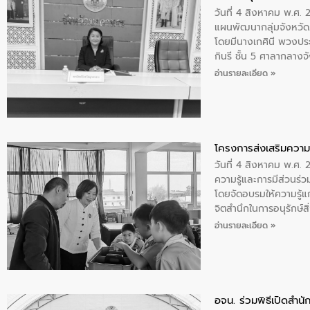
กับความเชี่ยวชาญของอี
วันที่ 4 สิงหาคม พ.ศ.
เมืองอย่างยั่งยืน ขณะท
แผนพัฒนากลุ่มจังหวัด
ตลอดระบบ โดยการนำน้ำ
โดยมีนางเกศินี พวงปร
ความร่วมมือระหว่างภาค
กินรี ชั้น 5 ศาลากลาง
ฐานด้านน้ำของประเทศ เ
ประชุม ให้คำปรึกษาหาร
อ่านรายละเอียด »
จัดทำร่างแผน เพื่อกำห
โครงการส่งเสริมความร
วันที่ 4 สิงหาคม พ.ศ.
ความรู้และการมีส่วนร
โดยจัดอบรมให้ความรู้แก
จิตสำนึกในการอนุรักษ์สิ
ทบของน้ำเสีย แนวทางกา
อ่านรายละเอียด »
เฉลิมพระเกียรติกาฬสินธุ
อจน. ร่วมพิธีเปิดสำนัก