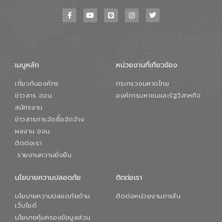
ทางเทคนิคและความคุ้มค่าทางเศรษฐกิจ
เพื่อสนับสนุนการพัฒนาเมืองอย่างยั่งยืน
ขณะที่ นายบดินทร์ อุดล กรรมการผู้อำนวย
การใหญ่ อีสท์ วอเตอร์ ย้ำว่า การบริหาร
จัดการน้ำยุคใหม่ต้องมุ่งเน้นความคุ้มค่า
ตลอดระบบ โดยการนำน้ำบำบัดกลับมาใช้ใหม่
จะช่วยลดการพึ่งพาน้ำธรรมชาติและสร้าง
เมนูหลัก
หน่วยงานที่เกียวข้อง
สมดุลทางเศรษฐกิจและสิ่งแวดล้อมได้อย่าง
เป็นรูปธรรม ความร่วมมือระหว่างภาครัฐและ
เกี่ยวกับองค์กร
กระทรวงมหาดไทย
ภาคเอกชนในครั้งนี้ นับเป็นก้าวสำคัญของ
องค์การจัดการน้ำเสีย (อจน.) ในการร่วมวาง
ข่าวสาร อจน.
องค์การมหาชนและรัฐวิสาหกิจ
รากฐานโครงสร้างพื้นฐานด้านน้ำของ
สมัครงาน
ประเทศ เพื่อยกระดับประสิทธิภาพการใช้
ข่าวสารการจัดซื้อจัดจ้าง
ทรัพยากรน้ำให้เกิดประโยชน์สูงสุดและเป็นไป
ผลงาน อจน.
ตามมาตรฐานสากล
ติดต่อเรา
รายงานความยั่งยืน
นโยบายความปลอดภัย
ติดต่อเรา
นโยบายความปลอดภัยด้าน
ติดต่อหน่วยงานภายใน
เว็บไซต์
นโยบายคุ้มครองข้อมูลส่วน