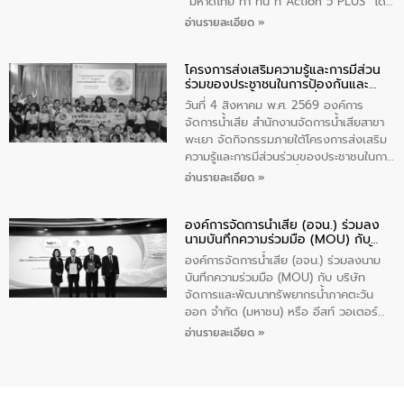
จัดการคุณภาพน้ำเทศบาลตำบลวัดสิงห์
“มหาดไทย ทำ ทัน ที Action 5 PLUS” โดย
จังหวัดชัยนาท ให้การต้อนรับ
จัดโครงการส่งเสริมความรู้และการมีส่วน
อ่านรายละเอียด »
ร่วมของประชาชนในการป้องกันและแก้ไข
ปัญหาน้ำเสียอย่างยั่งยืน ภายใต้กิจกรรม
โครงการส่งเสริมความรู้และการมีส่วน
“ชุมชนร่วมใจ น้ำใสยั่งยืน” ได้บรรยายให้
ร่วมของประชาชนในการป้องกันและ
ความรู้เกี่ยวกับการจัดการน้ำเสียและการใช้
แก้ไขปัญหาน้ำเสียอย่างยั่งยืน
ถังดักไขมันให้แก่นักเรียนโรงเรียนวัดบ่อ
วันที่ 4 สิงหาคม พ.ศ. 2569 องค์การ
(นันทวิทยา) เทศบาลนครปากเกร็ด อำเภอ
จัดการน้ำเสีย สำนักงานจัดการน้ำเสียสาขา
ปากเกร็ด จังหวัดนนทบุรี จำนวน 30 คน
พะเยา จัดกิจกรรมภายใต้โครงการส่งเสริม
ความรู้และการมีส่วนร่วมของประชาชนในการ
ป้องกันและแก้ไขปัญหาน้ำเสียอย่างยั่งยืน
อ่านรายละเอียด »
ตามนโยบาย “มหาดไทย ทำทันที Action 5
Plus” โดยจัดอบรมให้ความรู้เรื่องน้ำเสีย
องค์การจัดการน้ำเสีย (อจน.) ร่วมลง
ชุมชนและการบำบัดน้ำเสียเบื้องต้น ให้กับ
นามบันทึกความร่วมมือ (MOU) กับ
นักเรียนชั้นประถมศึกษาปีที่ 5 โรงเรียน
บริษัท จัดการและพัฒนาทรัพยากรน้ำ
เทศบาล 1 (พะเยาประชานุกูล) จำนวน 30
องค์การจัดการน้ำเสีย (อจน.) ร่วมลงนาม
ภาคตะวันออก จำกัด (มหาชน) หรือ อีส
คน
บันทึกความร่วมมือ (MOU) กับ บริษัท
ท์ วอเตอร์
จัดการและพัฒนาทรัพยากรน้ำภาคตะวัน
ออก จำกัด (มหาชน) หรือ อีสท์ วอเตอร์
เมื่อวันอังคารที่ 4 สิงหาคม 2569 ณ ห้อง
อ่านรายละเอียด »
อเนกประสงค์ ชั้น 22 อาคารอีสท์วอเตอร์
ในหัวข้อ “การร่วมศึกษาแนวทางการบริหาร
จัดการน้ำเสียและการนำน้ำกลับมาใช้ประโยชน์
ของประเทศไทย” เพื่อยกระดับการบริหาร