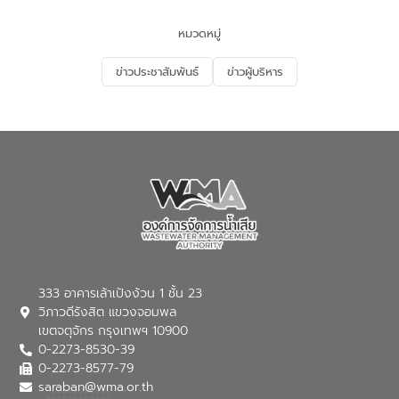
จัดการทรัพยากรน้ำ เสริมสร้างความมั่นคง
ด้านน้ำของประเทศ และเตรียมความพร้อม
หมวดหมู่
รองรับการเติบโตของเมือง รวมถึงการ
ลงทุนในอุตสาหกรรมแห่งอนาคต ตลอดจน
ข่าวประชาสัมพันธ์
ข่าวผู้บริหาร
มุ่งตอบโจทย์ความท้าทายจากวิกฤตการ
เปลี่ยนแปลงสภาพภูมิอากาศและความเสี่ยง
ภัยแล้งในระยะยาว การประสานความร่วมมือ
ในครั้งนี้เป็นการดึงจุดแข็งและความ
เชี่ยวชาญด้านระบบบำบัดน้ำเสียที่เป็นมิตร
ต่อสิ่งแวดล้อมของ องค์การจัดการน้ำเสีย
(อจน.) มาผสานกับประสบการณ์และ
เทคโนโลยีโครงข่ายน้ำครบวงจรในพื้นที่ EEC
ของอีสท์ วอเตอร์ เพื่อร่วมกันศึกษา
เทคโนโลยีการปรับปรุงคุณภาพน้ำ (Water
Reuse) และพัฒนารูปแบบการดำเนินงาน
ร่วมกับท้องถิ่นให้เกิดระบบบริหารจัดการน้ำ
อย่างเป็นรูปธรรม เพื่อรองรับความต้องการ
333 อาคารเล้าเป้งง้วน 1 ชั้น 23
ใช้น้ำที่พุ่งสูงขึ้นจากการขยายตัวของ
วิภาวดีรังสิต แขวงจอมพล
อุตสาหกรรม นายชีระ วงศบูรณะ ผู้อำนวย
เขตจตุจักร กรุงเทพฯ 10900
การองค์การจัดการน้ำเสีย กล่าวถึงภารกิจ
0-2273-8530-39
หลักของ อจน. ในการพัฒนาระบบบำบัดน้ำ
เสียเมื่อผสานกับความเชี่ยวชาญของอีสท์
0-2273-8577-79
วอเตอร์ จะช่วยขับเคลื่อนการศึกษาทั้งในมิติ
saraban@wma.or.th