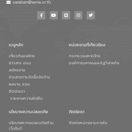
วอเตอร์ จะช่วยขับเคลื่อนการศึกษาทั้งในมิติ
saraban@wma.or.th
ทางเทคนิคและความคุ้มค่าทางเศรษฐกิจ
เพื่อสนับสนุนการพัฒนาเมืองอย่างยั่งยืน
ขณะที่ นายบดินทร์ อุดล กรรมการผู้อำนวย
การใหญ่ อีสท์ วอเตอร์ ย้ำว่า การบริหาร
จัดการน้ำยุคใหม่ต้องมุ่งเน้นความคุ้มค่า
ตลอดระบบ โดยการนำน้ำบำบัดกลับมาใช้ใหม่
จะช่วยลดการพึ่งพาน้ำธรรมชาติและสร้าง
เมนูหลัก
หน่วยงานที่เกียวข้อง
สมดุลทางเศรษฐกิจและสิ่งแวดล้อมได้อย่าง
เป็นรูปธรรม ความร่วมมือระหว่างภาครัฐและ
เกี่ยวกับองค์กร
กระทรวงมหาดไทย
ภาคเอกชนในครั้งนี้ นับเป็นก้าวสำคัญของ
องค์การจัดการน้ำเสีย (อจน.) ในการร่วมวาง
ข่าวสาร อจน.
องค์การมหาชนและรัฐวิสาหกิจ
รากฐานโครงสร้างพื้นฐานด้านน้ำของ
สมัครงาน
ประเทศ เพื่อยกระดับประสิทธิภาพการใช้
ข่าวสารการจัดซื้อจัดจ้าง
ทรัพยากรน้ำให้เกิดประโยชน์สูงสุดและเป็นไป
ผลงาน อจน.
ตามมาตรฐานสากล
ติดต่อเรา
รายงานความยั่งยืน
นโยบายความปลอดภัย
ติดต่อเรา
นโยบายความปลอดภัยด้าน
ติดต่อหน่วยงานภายใน
เว็บไซต์