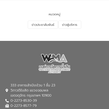
ของประเทศไทย” เพื่อยกระดับการบริหาร
จัดการทรัพยากรน้ำ เสริมสร้างความมั่นคง
ด้านน้ำของประเทศ และเตรียมความพร้อม
หมวดหมู่
รองรับการเติบโตของเมือง รวมถึงการ
ลงทุนในอุตสาหกรรมแห่งอนาคต ตลอดจน
ข่าวประชาสัมพันธ์
ข่าวผู้บริหาร
มุ่งตอบโจทย์ความท้าทายจากวิกฤตการ
เปลี่ยนแปลงสภาพภูมิอากาศและความเสี่ยง
ภัยแล้งในระยะยาว การประสานความร่วมมือ
ในครั้งนี้เป็นการดึงจุดแข็งและความ
เชี่ยวชาญด้านระบบบำบัดน้ำเสียที่เป็นมิตร
ต่อสิ่งแวดล้อมของ องค์การจัดการน้ำเสีย
(อจน.) มาผสานกับประสบการณ์และ
เทคโนโลยีโครงข่ายน้ำครบวงจรในพื้นที่ EEC
ของอีสท์ วอเตอร์ เพื่อร่วมกันศึกษา
เทคโนโลยีการปรับปรุงคุณภาพน้ำ (Water
Reuse) และพัฒนารูปแบบการดำเนินงาน
ร่วมกับท้องถิ่นให้เกิดระบบบริหารจัดการน้ำ
อย่างเป็นรูปธรรม เพื่อรองรับความต้องการ
333 อาคารเล้าเป้งง้วน 1 ชั้น 23
ใช้น้ำที่พุ่งสูงขึ้นจากการขยายตัวของ
วิภาวดีรังสิต แขวงจอมพล
อุตสาหกรรม นายชีระ วงศบูรณะ ผู้อำนวย
เขตจตุจักร กรุงเทพฯ 10900
การองค์การจัดการน้ำเสีย กล่าวถึงภารกิจ
0-2273-8530-39
หลักของ อจน. ในการพัฒนาระบบบำบัดน้ำ
เสียเมื่อผสานกับความเชี่ยวชาญของอีสท์
0-2273-8577-79