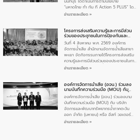
ส่วนได้ส่วนเสียในโครงก่อสร้างศูนย์บริหาร
นนทบุรี ได้ดำเนินการตามนโยบาย
จัดการคุณภาพน้ำเทศบาลตำบลวัดสิงห์
“มหาดไทย ทำ ทัน ที Action 5 PLUS” โดย
จังหวัดชัยนาท ให้การต้อนรับ
จัดโครงการส่งเสริมความรู้และการมีส่วน
อ่านรายละเอียด »
ร่วมของประชาชนในการป้องกันและแก้ไข
ปัญหาน้ำเสียอย่างยั่งยืน ภายใต้กิจกรรม
โครงการส่งเสริมความรู้และการมีส่วน
“ชุมชนร่วมใจ น้ำใสยั่งยืน” ได้บรรยายให้
ร่วมของประชาชนในการป้องกันและ
ความรู้เกี่ยวกับการจัดการน้ำเสียและการใช้
แก้ไขปัญหาน้ำเสียอย่างยั่งยืน
ถังดักไขมันให้แก่นักเรียนโรงเรียนวัดบ่อ
วันที่ 4 สิงหาคม พ.ศ. 2569 องค์การ
(นันทวิทยา) เทศบาลนครปากเกร็ด อำเภอ
จัดการน้ำเสีย สำนักงานจัดการน้ำเสียสาขา
ปากเกร็ด จังหวัดนนทบุรี จำนวน 30 คน
พะเยา จัดกิจกรรมภายใต้โครงการส่งเสริม
ความรู้และการมีส่วนร่วมของประชาชนในการ
ป้องกันและแก้ไขปัญหาน้ำเสียอย่างยั่งยืน
อ่านรายละเอียด »
ตามนโยบาย “มหาดไทย ทำทันที Action 5
Plus” โดยจัดอบรมให้ความรู้เรื่องน้ำเสีย
องค์การจัดการน้ำเสีย (อจน.) ร่วมลง
ชุมชนและการบำบัดน้ำเสียเบื้องต้น ให้กับ
นามบันทึกความร่วมมือ (MOU) กับ
นักเรียนชั้นประถมศึกษาปีที่ 5 โรงเรียน
บริษัท จัดการและพัฒนาทรัพยากรน้ำ
เทศบาล 1 (พะเยาประชานุกูล) จำนวน 30
องค์การจัดการน้ำเสีย (อจน.) ร่วมลงนาม
ภาคตะวันออก จำกัด (มหาชน) หรือ อีส
คน
บันทึกความร่วมมือ (MOU) กับ บริษัท
ท์ วอเตอร์
จัดการและพัฒนาทรัพยากรน้ำภาคตะวัน
ออก จำกัด (มหาชน) หรือ อีสท์ วอเตอร์
เมื่อวันอังคารที่ 4 สิงหาคม 2569 ณ ห้อง
อ่านรายละเอียด »
อเนกประสงค์ ชั้น 22 อาคารอีสท์วอเตอร์
ในหัวข้อ “การร่วมศึกษาแนวทางการบริหาร
จัดการน้ำเสียและการนำน้ำกลับมาใช้ประโยชน์