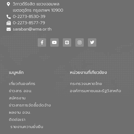
วิภาวดีรังสิต แขวงจอมพล
อุตสาหกรรม นายชีระ วงศบูรณะ ผู้อำนวย
เขตจตุจักร กรุงเทพฯ 10900
การองค์การจัดการน้ำเสีย กล่าวถึงภารกิจ
0-2273-8530-39
หลักของ อจน. ในการพัฒนาระบบบำบัดน้ำ
เสียเมื่อผสานกับความเชี่ยวชาญของอีสท์
0-2273-8577-79
วอเตอร์ จะช่วยขับเคลื่อนการศึกษาทั้งในมิติ
saraban@wma.or.th
ทางเทคนิคและความคุ้มค่าทางเศรษฐกิจ
เพื่อสนับสนุนการพัฒนาเมืองอย่างยั่งยืน
ขณะที่ นายบดินทร์ อุดล กรรมการผู้อำนวย
การใหญ่ อีสท์ วอเตอร์ ย้ำว่า การบริหาร
จัดการน้ำยุคใหม่ต้องมุ่งเน้นความคุ้มค่า
ตลอดระบบ โดยการนำน้ำบำบัดกลับมาใช้ใหม่
จะช่วยลดการพึ่งพาน้ำธรรมชาติและสร้าง
เมนูหลัก
หน่วยงานที่เกียวข้อง
สมดุลทางเศรษฐกิจและสิ่งแวดล้อมได้อย่าง
เป็นรูปธรรม ความร่วมมือระหว่างภาครัฐและ
เกี่ยวกับองค์กร
กระทรวงมหาดไทย
ภาคเอกชนในครั้งนี้ นับเป็นก้าวสำคัญของ
องค์การจัดการน้ำเสีย (อจน.) ในการร่วมวาง
ข่าวสาร อจน.
องค์การมหาชนและรัฐวิสาหกิจ
รากฐานโครงสร้างพื้นฐานด้านน้ำของ
สมัครงาน
ประเทศ เพื่อยกระดับประสิทธิภาพการใช้
ข่าวสารการจัดซื้อจัดจ้าง
ทรัพยากรน้ำให้เกิดประโยชน์สูงสุดและเป็นไป
ผลงาน อจน.
ตามมาตรฐานสากล
ติดต่อเรา
รายงานความยั่งยืน