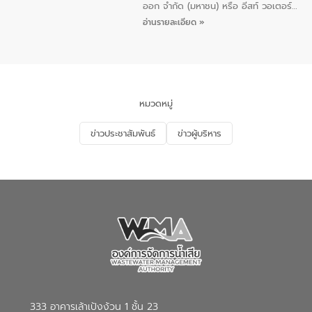
ออก จำกัด (มหาชน) หรือ อีสท์ วอเตอร์
เมื่อวันอังคารที่ 4 สิงหาคม 2569 ณ ห้อง
อ่านรายละเอียด »
อเนกประสงค์ ชั้น 22 อาคารอีสท์วอเตอร์
ในหัวข้อ “การร่วมศึกษาแนวทางการบริหาร
จัดการน้ำเสียและการนำน้ำกลับมาใช้ประโยชน์
ของประเทศไทย” เพื่อยกระดับการบริหาร
จัดการทรัพยากรน้ำ เสริมสร้างความมั่นคง
ด้านน้ำของประเทศ และเตรียมความพร้อม
หมวดหมู่
รองรับการเติบโตของเมือง รวมถึงการ
ลงทุนในอุตสาหกรรมแห่งอนาคต ตลอดจน
ข่าวประชาสัมพันธ์
ข่าวผู้บริหาร
มุ่งตอบโจทย์ความท้าทายจากวิกฤตการ
เปลี่ยนแปลงสภาพภูมิอากาศและความเสี่ยง
ภัยแล้งในระยะยาว การประสานความร่วมมือ
ในครั้งนี้เป็นการดึงจุดแข็งและความ
เชี่ยวชาญด้านระบบบำบัดน้ำเสียที่เป็นมิตร
ต่อสิ่งแวดล้อมของ องค์การจัดการน้ำเสีย
(อจน.) มาผสานกับประสบการณ์และ
เทคโนโลยีโครงข่ายน้ำครบวงจรในพื้นที่ EEC
ของอีสท์ วอเตอร์ เพื่อร่วมกันศึกษา
เทคโนโลยีการปรับปรุงคุณภาพน้ำ (Water
Reuse) และพัฒนารูปแบบการดำเนินงาน
ร่วมกับท้องถิ่นให้เกิดระบบบริหารจัดการน้ำ
อย่างเป็นรูปธรรม เพื่อรองรับความต้องการ
333 อาคารเล้าเป้งง้วน 1 ชั้น 23
ใช้น้ำที่พุ่งสูงขึ้นจากการขยายตัวของ