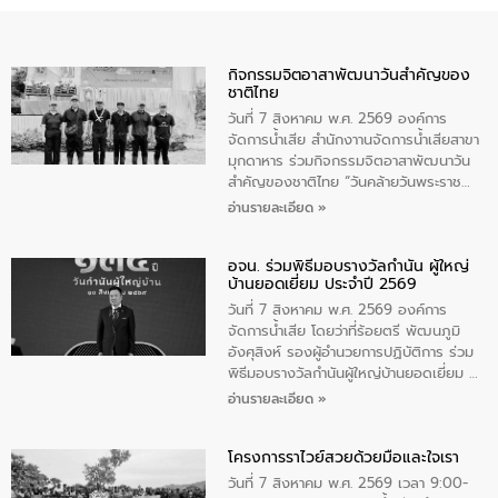
กิจกรรมจิตอาสาพัฒนาวันสําคัญของ
ชาติไทย
วันที่ 7 สิงหาคม พ.ศ. 2569 องค์การ
จัดการน้ำเสีย สำนักงาานจัดการน้ำเสียสาขา
มุกดาหาร ร่วมกิจกรรมจิตอาสาพัฒนาวัน
สําคัญของชาติไทย “วันคล้ายวันพระราช
สมภพ สมเด็จพระนางเจ้าสิริกิติ์พระบรม
อ่านรายละเอียด »
ราชินีนาถ พระบรมราชชนนีพันปีหลวง และ
วันแม่แห่งชาติ 12 สิงหาคม” โดยมีนายชลิต
อจน. ร่วมพิธีมอบรางวัลกำนัน ผู้ใหญ่
ทิพย์คำ รองผู้ว่าราชการจังหวัดมุกดาหาร
บ้านยอดเยี่ยม ประจำปี 2569
เป็นประธานในพิธี ณ เรือนจําชั่วคราวนาโสก
ตําบลนาโสก อําเภอเมืองมุกดาหาร จังหวัด
วันที่ 7 สิงหาคม พ.ศ. 2569 องค์การ
มุกดาหาร โดยในกิจกรรมได้ร่วมปลูกป่า และ
จัดการน้ำเสีย โดยว่าที่ร้อยตรี พัฒนภูมิ
ทําความสะอาดภายในบริเวณ จัดกิจกรรม
อังศุสิงห์ รองผู้อำนวยการปฏิบัติการ ร่วม
เพื่อถวายเป็นพระราชกุศล สมเด็จพระนาง
พิธีมอบรางวัลกำนันผู้ใหญ่บ้านยอดเยี่ยม ณ
เจ้าสิริกิติ์พระบรมราชินีนาถ พระบรมราช
ทำเนียบรัฐบาล โดยมีนายอนุทิน ชาญวีรกูล
อ่านรายละเอียด »
ชนนีพันปีหลวง พร้อมถวายสัจปฏิญาณ
นายกรัฐมนตรีและรัฐมนตรีว่าการกระทรวง
ทำความดีด้วยหัวใจ
มหาดไทย เป็นประธานมอบรางวัลแหนบ
โครงการราไวย์สวยด้วยมือและใจเรา
ทองคำและประกาศเกียรติคุณให้แก่ กำนัน
ผู้ใหญ่บ้านยอดเยี่ยม พร้อมกล่าวชื่นชม ให้
วันที่ 7 สิงหาคม พ.ศ. 2569 เวลา 9:00-