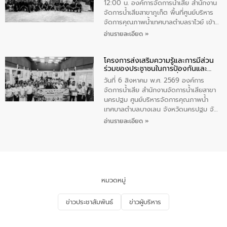
โอวาท และมอบนโยบาย
12:00 น. องค์การจัดการน้ำเสีย สำนักงาน
จัดการน้ำเสียสาขาภูเก็ต พื้นที่ศูนย์บริหาร
จัดการคุณภาพน้ำเทศบาลตำบลราไวย์ เข้า
ร่วมโครงการราไวย์สวยด้วยมือและใจเรา
อ่านรายละเอียด »
โดยมีนายเทมส์ ไกรทัศน์ นายกเทศมนตรี
ตำบลราไวย์ เจ้าหน้าที่เทศบาล ชาวบ้าน
โครงการส่งเสริมความรู้และการมีส่วน
ประชาชน ตัวแทนจากโรงแรมต่างๆ ในเขต
ร่วมของประชาชนในการป้องกันและ
เทศบาลตำบลราไวย์ ศูนย์บริหารจัดการ
แก้ไขปัญหาน้ำเสียอย่างยั่งยืน
คุณภาพน้ำเทศบาลตำบลราไวย์ นำโดยนาย
วันที่ 6 สิงหาคม พ.ศ. 2569 องค์การ
น้อย แก้วเศษ ผู้จัดการสำนักงานจัดการน้ำ
จัดการน้ำเสีย สำนักงานจัดการน้ำเสียสาขา
เสียสาขาภูเก็ต พร้อมด้วยเจ้าหน้าที่ จำนวน
นครปฐม ศูนย์บริหารจัดการคุณภาพน้ำ
5 คน ร่วมทำกิจกรรม ทำความสะอาด
เทศบาลตำบลบางเลน จังหวัดนครปฐม จัด
ชายหาดและแหล่งท่องเที่ยว ณ บริเวณ
กิจกรรมภายใต้โครงการส่งเสริมความรู้และ
อ่านรายละเอียด »
แหลมพรหมเทพ หมู่ที่ 6 ตำบลราไวย์
การมีส่วนร่วมของประชาชนในการป้องกัน
อำเภอเมือง จังหวัดภูเก็ต
และแก้ไขปัญหาน้ำเสียอย่างยั่งยืน ตาม
นโยบาย “มหาดไทย ทำ ทัน ที Action 5
PLUS” โดยจัดอบรมให้ความรู้แก่ประชาชน
และนักเรียน เพื่อส่งเสริมความรู้ด้านการ
จัดการน้ำเสียและสร้างจิตสำนึกในการ
หมวดหมู่
อนุรักษ์สิ่งแวดล้อม ในหัวข้อ “น้ำเสียชุมชน
และการบำบัดน้ำเสียเบื้องต้น” โดยให้ความรู้
ข่าวประชาสัมพันธ์
ข่าวผู้บริหาร
เกี่ยวกับสาเหตุและผลกระทบของน้ำเสีย
แนวทางการลดการเกิดน้ำเสียจากแหล่ง
กำเนิด การบำบัดน้ำเสียเบื้องต้นในครัวเรือน