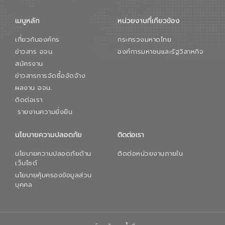
ตลอดระบบ โดยการนำน้ำบำบัดกลับมาใช้ใหม่
จะช่วยลดการพึ่งพาน้ำธรรมชาติและสร้าง
เมนูหลัก
หน่วยงานที่เกียวข้อง
สมดุลทางเศรษฐกิจและสิ่งแวดล้อมได้อย่าง
เป็นรูปธรรม ความร่วมมือระหว่างภาครัฐและ
เกี่ยวกับองค์กร
กระทรวงมหาดไทย
ภาคเอกชนในครั้งนี้ นับเป็นก้าวสำคัญของ
องค์การจัดการน้ำเสีย (อจน.) ในการร่วมวาง
ข่าวสาร อจน.
องค์การมหาชนและรัฐวิสาหกิจ
รากฐานโครงสร้างพื้นฐานด้านน้ำของ
สมัครงาน
ประเทศ เพื่อยกระดับประสิทธิภาพการใช้
ข่าวสารการจัดซื้อจัดจ้าง
ทรัพยากรน้ำให้เกิดประโยชน์สูงสุดและเป็นไป
ผลงาน อจน.
ตามมาตรฐานสากล
ติดต่อเรา
รายงานความยั่งยืน
นโยบายความปลอดภัย
ติดต่อเรา
นโยบายความปลอดภัยด้าน
ติดต่อหน่วยงานภายใน
เว็บไซต์
นโยบายคุ้มครองข้อมูลส่วน
บุคคล