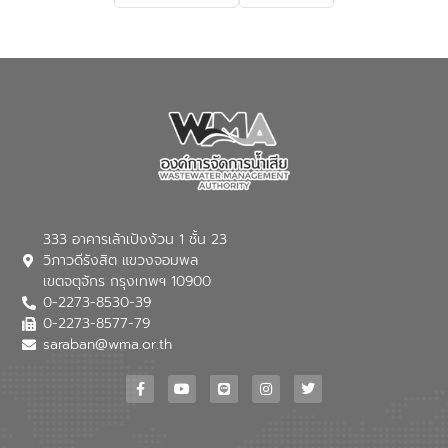
เปลี่ยนแปลงสภาพภูมิอากาศและความเสี่ยง
ภัยแล้งในระยะยาว การประสานความร่วมมือ
ในครั้งนี้เป็นการดึงจุดแข็งและความ
เชี่ยวชาญด้านระบบบำบัดน้ำเสียที่เป็นมิตร
ต่อสิ่งแวดล้อมของ องค์การจัดการน้ำเสีย
(อจน.) มาผสานกับประสบการณ์และ
เทคโนโลยีโครงข่ายน้ำครบวงจรในพื้นที่ EEC
ของอีสท์ วอเตอร์ เพื่อร่วมกันศึกษา
เทคโนโลยีการปรับปรุงคุณภาพน้ำ (Water
Reuse) และพัฒนารูปแบบการดำเนินงาน
ร่วมกับท้องถิ่นให้เกิดระบบบริหารจัดการน้ำ
อย่างเป็นรูปธรรม เพื่อรองรับความต้องการ
333 อาคารเล้าเป้งง้วน 1 ชั้น 23
ใช้น้ำที่พุ่งสูงขึ้นจากการขยายตัวของ
วิภาวดีรังสิต แขวงจอมพล
อุตสาหกรรม นายชีระ วงศบูรณะ ผู้อำนวย
เขตจตุจักร กรุงเทพฯ 10900
การองค์การจัดการน้ำเสีย กล่าวถึงภารกิจ
0-2273-8530-39
หลักของ อจน. ในการพัฒนาระบบบำบัดน้ำ
เสียเมื่อผสานกับความเชี่ยวชาญของอีสท์
0-2273-8577-79
วอเตอร์ จะช่วยขับเคลื่อนการศึกษาทั้งในมิติ
saraban@wma.or.th
ทางเทคนิคและความคุ้มค่าทางเศรษฐกิจ
เพื่อสนับสนุนการพัฒนาเมืองอย่างยั่งยืน
ขณะที่ นายบดินทร์ อุดล กรรมการผู้อำนวย
การใหญ่ อีสท์ วอเตอร์ ย้ำว่า การบริหาร
จัดการน้ำยุคใหม่ต้องมุ่งเน้นความคุ้มค่า