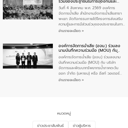
ร่วมของประชาชนในการป้องกันและ
ความรู้เกี่ยวกับการจัดการน้ำเสียและการใช้
แก้ไขปัญหาน้ำเสียอย่างยั่งยืน
ถังดักไขมันให้แก่นักเรียนโรงเรียนวัดบ่อ
วันที่ 4 สิงหาคม พ.ศ. 2569 องค์การ
(นันทวิทยา) เทศบาลนครปากเกร็ด อำเภอ
จัดการน้ำเสีย สำนักงานจัดการน้ำเสียสาขา
ปากเกร็ด จังหวัดนนทบุรี จำนวน 30 คน
พะเยา จัดกิจกรรมภายใต้โครงการส่งเสริม
ความรู้และการมีส่วนร่วมของประชาชนในการ
ป้องกันและแก้ไขปัญหาน้ำเสียอย่างยั่งยืน
อ่านรายละเอียด »
ตามนโยบาย “มหาดไทย ทำทันที Action 5
Plus” โดยจัดอบรมให้ความรู้เรื่องน้ำเสีย
องค์การจัดการน้ำเสีย (อจน.) ร่วมลง
ชุมชนและการบำบัดน้ำเสียเบื้องต้น ให้กับ
นามบันทึกความร่วมมือ (MOU) กับ
นักเรียนชั้นประถมศึกษาปีที่ 5 โรงเรียน
บริษัท จัดการและพัฒนาทรัพยากรน้ำ
เทศบาล 1 (พะเยาประชานุกูล) จำนวน 30
องค์การจัดการน้ำเสีย (อจน.) ร่วมลงนาม
ภาคตะวันออก จำกัด (มหาชน) หรือ อีส
คน
บันทึกความร่วมมือ (MOU) กับ บริษัท
ท์ วอเตอร์
จัดการและพัฒนาทรัพยากรน้ำภาคตะวัน
ออก จำกัด (มหาชน) หรือ อีสท์ วอเตอร์
เมื่อวันอังคารที่ 4 สิงหาคม 2569 ณ ห้อง
อ่านรายละเอียด »
อเนกประสงค์ ชั้น 22 อาคารอีสท์วอเตอร์
ในหัวข้อ “การร่วมศึกษาแนวทางการบริหาร
จัดการน้ำเสียและการนำน้ำกลับมาใช้ประโยชน์
ของประเทศไทย” เพื่อยกระดับการบริหาร
จัดการทรัพยากรน้ำ เสริมสร้างความมั่นคง
ด้านน้ำของประเทศ และเตรียมความพร้อม
หมวดหมู่
รองรับการเติบโตของเมือง รวมถึงการ
ลงทุนในอุตสาหกรรมแห่งอนาคต ตลอดจน
ข่าวประชาสัมพันธ์
ข่าวผู้บริหาร
มุ่งตอบโจทย์ความท้าทายจากวิกฤตการ