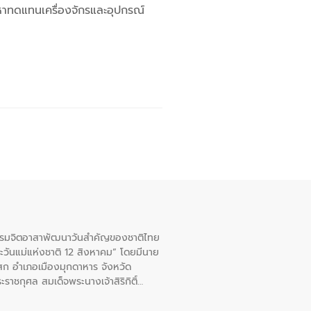
ดหาทดแทนเครื่องจักรและอุปกรณ์
จกรรมจิตอาสาพัฒนาวันสําคัญของชาติไทย
ะวันแม่แห่งชาติ 12 สิงหาคม” โดยมีนาย
สก อําเภอเมืองมุกดาหาร จังหวัด
าชกุศล สมเด็จพระนางเจ้าสิริกิติ์