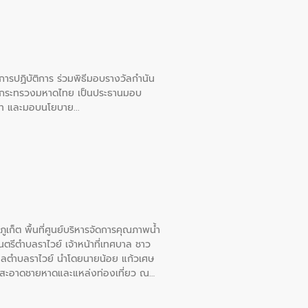
ยการปฏิบัติการ ร่วมพิธีมอบรางวัลกำนัน
การกระทรวงมหาดไทย เป็นประธานมอบ
อวาท และมอบนโยบาย
เก็ต พื้นที่ศูนย์บริหารจัดการคุณภาพน้ำ
รีตำบลราไวย์ เจ้าหน้าที่เทศบาล ชาว
าลตำบลราไวย์ นำโดยนายน้อย แก้วเศษ
วามสะอาดชายหาดและแหล่งท่องเที่ยว ณ