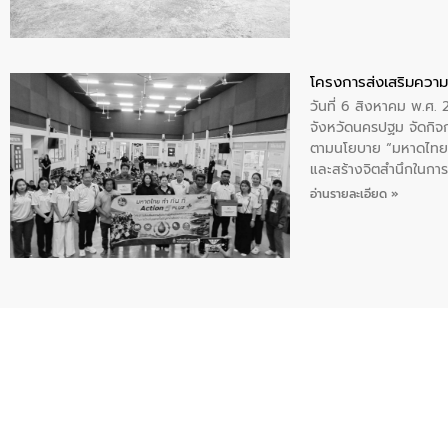
โครงการส่งเสริมความร
วันที่ 6 สิงหาคม พ.ศ
จังหวัดนครปฐม จัดกิจก
ตามนโยบาย “มหาดไทย ทำ
และสร้างจิตสำนึกในการอ
ของน้ำเสีย แนวทางการ
อ่านรายละเอียด »