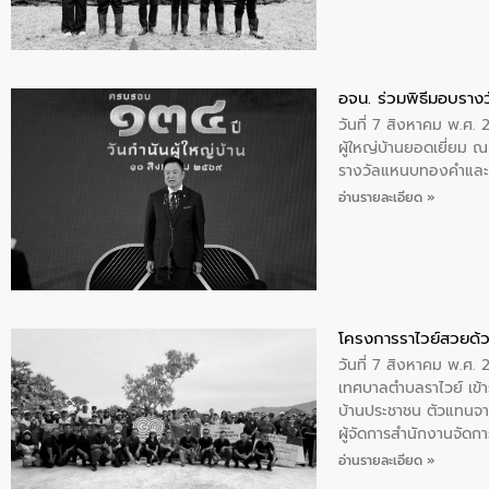
อจน. ร่วมพิธีมอบรางว
วันที่ 7 สิงหาคม พ.ศ. 
ผู้ใหญ่บ้านยอดเยี่ยม
รางวัลแหนบทองคำและปร
อ่านรายละเอียด »
โครงการราไวย์สวยด้ว
วันที่ 7 สิงหาคม พ.ศ. 
เทศบาลตำบลราไวย์ เข้า
บ้านประชาชน ตัวแทนจา
ผู้จัดการสำนักงานจัดก
บริเวณแหลมพรหมเทพ หมู
อ่านรายละเอียด »