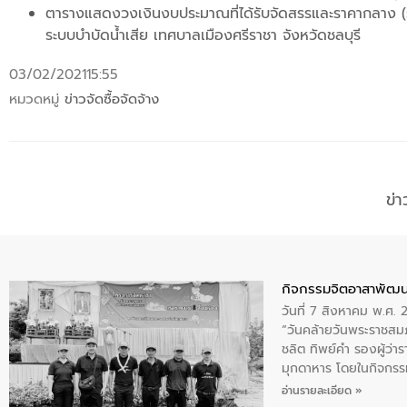
ตารางแสดงวงเงินงบประมาณที่ได้รับจัดสรรและราคากลาง (ราค
ระบบบำบัดน้ำเสีย เทศบาลเมืองศรีราชา จังหวัดชลบุรี
03/02/2021
15:55
หมวดหมู่
ข่าวจัดซื้อจัดจ้าง
ข่
กิจกรรมจิตอาสาพัฒน
วันที่ 7 สิงหาคม พ.ศ.
“วันคล้ายวันพระราชสมภ
ชลิต ทิพย์คำ รองผู้ว่
มุกดาหาร โดยในกิจกรรม
พระบรมราชินีนาถ พระ
อ่านรายละเอียด »