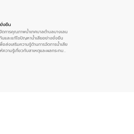
ั่งยืน
หารจัดการคุณภาพน้ำเทศบาลตำบลบางเลน
นและแก้ไขปัญหาน้ำเสียอย่างยั่งยืน
อส่งเสริมความรู้ด้านการจัดการน้ำเสีย
ให้ความรู้เกี่ยวกับสาเหตุและผลกระทบ
ณ เทศบาลตำบลบางเลน จังหวัดนครปฐม