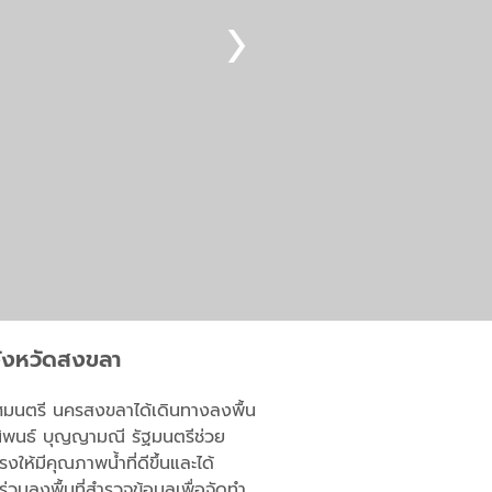
จังหวัดสงขลา
ศมนตรี นครสงขลา
ได้เดินทางลงพื้น
ิพนธ์
บุญญามณี
รัฐมนตรีช่วย
้มีคุณภาพน้ำที่ดีขึ้นและได้
้ร่วมลงพื้นที่สำรวจข้อมูลเพื่อจัดทำ