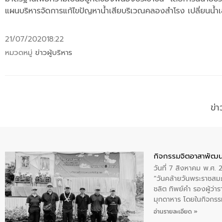
แผนบริหารจัดการแก้ไขปัญหาน้ำเสียบริเวณคลองสำโรง
เปลี่ยนน้
21/07/2020
18:22
หมวดหมู่
ข่าวผู้บริหาร
ข่
กิจกรรมจิตอาสาพัฒน
วันที่ 7 สิงหาคม พ.ศ.
“วันคล้ายวันพระราชสมภ
ชลิต ทิพย์คำ รองผู้ว่
มุกดาหาร โดยในกิจกรรม
พระบรมราชินีนาถ พระ
อ่านรายละเอียด »