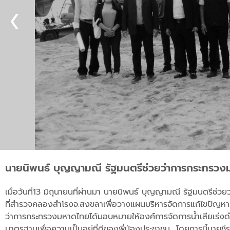
นายนิพนธ์ บุญญามณี รัฐมนตรีช่วยว่าการกระทรว
เมื่อวันที่
13
มิถุนายน
ที่ผ่านมา
นายนิพนธ์
บุญญามณี
รัฐมนตรีช่ว
ที่สำรวจคลองสำโรง
จ
.
สงขลา
เพื่อวางแผนบริหารจัดการแก้ไขปัญหาน
ว่าการกระทรวงมหาดไทยได้มอบหมายให้องค์การจัดการน้ำเสียเร่งดำเ
มาตรฐานเพื่อความเป็นอยู่ที่ดีของพี่น้องประชาชน
โดยการนี้
นายชี