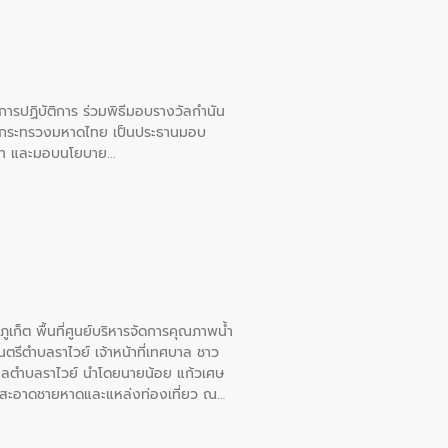
ยการปฏิบัติการ ร่วมพิธีมอบรางวัลกำนัน
การกระทรวงมหาดไทย เป็นประธานมอบ
อวาท และมอบนโยบาย
เก็ต พื้นที่ศูนย์บริหารจัดการคุณภาพน้ำ
รีตำบลราไวย์ เจ้าหน้าที่เทศบาล ชาว
าลตำบลราไวย์ นำโดยนายน้อย แก้วเศษ
วามสะอาดชายหาดและแหล่งท่องเที่ยว ณ