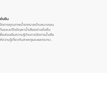
ั่งยืน
หารจัดการคุณภาพน้ำเทศบาลตำบลบางเลน
นและแก้ไขปัญหาน้ำเสียอย่างยั่งยืน
อส่งเสริมความรู้ด้านการจัดการน้ำเสีย
ให้ความรู้เกี่ยวกับสาเหตุและผลกระทบ
ณ เทศบาลตำบลบางเลน จังหวัดนครปฐม