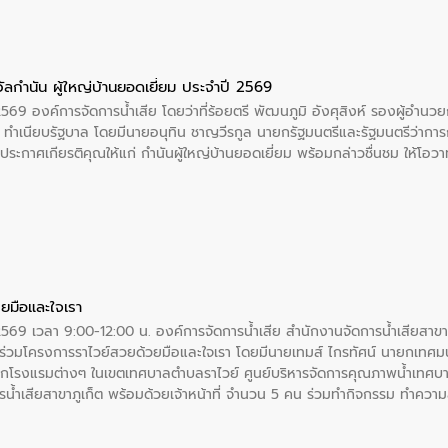
ัลกำนัน ผู้ใหญ่บ้านยอดเยี่ยม ประจำปี 2569
2569 องค์การจัดการน้ำเสีย โดยว่าที่ร้อยตรี พัฒนภูมิ อังศุสิงห์ รองผู้อำนว
 ณ ทำเนียบรัฐบาล โดยมีนายอนุทิน ชาญวีรกูล นายกรัฐมนตรีและรัฐมนตรีว่า
ะกาศเกียรติคุณให้แก่ กำนันผู้ใหญ่บ้านยอดเยี่ยม พร้อมกล่าวชื่นชม ให้โ
ยมือและใจเรา
2569 เวลา 9:00-12:00 น. องค์การจัดการน้ำเสีย สำนักงานจัดการน้ำเสียสาขาภู
ร่วมโครงการราไวย์สวยด้วยมือและใจเรา โดยมีนายเทมส์ ไกรทัศน์ นายกเทศมนต
กโรงแรมต่างๆ ในเขตเทศบาลตำบลราไวย์ ศูนย์บริหารจัดการคุณภาพน้ำเทศบ
ารน้ำเสียสาขาภูเก็ต พร้อมด้วยเจ้าหน้าที่ จำนวน 5 คน ร่วมทำกิจกรรม ทำค
่ที่ 6 ตำบลราไวย์ อำเภอเมือง จังหวัดภูเก็ต