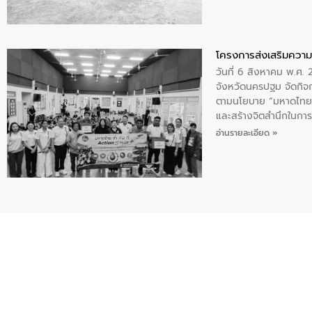
โครงการส่งเสริมความร
วันที่ 6 สิงหาคม พ.ศ
จังหวัดนครปฐม จัดกิจก
ตามนโยบาย “มหาดไทย ทำ
และสร้างจิตสำนึกในการอ
ของน้ำเสีย แนวทางการ
อ่านรายละเอียด »