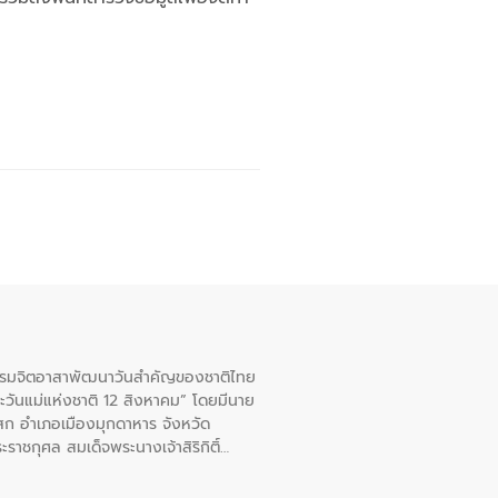
จกรรมจิตอาสาพัฒนาวันสําคัญของชาติไทย
ะวันแม่แห่งชาติ 12 สิงหาคม” โดยมีนาย
สก อําเภอเมืองมุกดาหาร จังหวัด
าชกุศล สมเด็จพระนางเจ้าสิริกิติ์