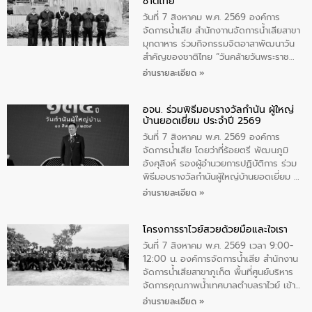
ชาติไทย
วันที่ 7 สิงหาคม พ.ศ. 2569 องค์การ
จัดการน้ำเสีย สำนักงาานจัดการน้ำเสียสาขา
มุกดาหาร ร่วมกิจกรรมจิตอาสาพัฒนาวัน
สําคัญของชาติไทย “วันคล้ายวันพระราช
สมภพ สมเด็จพระนางเจ้าสิริกิติ์พระบรม
อ่านรายละเอียด »
ราชินีนาถ พระบรมราชชนนีพันปีหลวง และ
วันแม่แห่งชาติ 12 สิงหาคม” โดยมีนายชลิต
อจน. ร่วมพิธีมอบรางวัลกำนัน ผู้ใหญ่
ทิพย์คำ รองผู้ว่าราชการจังหวัดมุกดาหาร
บ้านยอดเยี่ยม ประจำปี 2569
เป็นประธานในพิธี ณ เรือนจําชั่วคราวนาโสก
ตําบลนาโสก อําเภอเมืองมุกดาหาร จังหวัด
วันที่ 7 สิงหาคม พ.ศ. 2569 องค์การ
มุกดาหาร โดยในกิจกรรมได้ร่วมปลูกป่า และ
จัดการน้ำเสีย โดยว่าที่ร้อยตรี พัฒนภูมิ
ทําความสะอาดภายในบริเวณ จัดกิจกรรม
อังศุสิงห์ รองผู้อำนวยการปฏิบัติการ ร่วม
เพื่อถวายเป็นพระราชกุศล สมเด็จพระนาง
พิธีมอบรางวัลกำนันผู้ใหญ่บ้านยอดเยี่ยม ณ
เจ้าสิริกิติ์พระบรมราชินีนาถ พระบรมราช
ทำเนียบรัฐบาล โดยมีนายอนุทิน ชาญวีรกูล
อ่านรายละเอียด »
ชนนีพันปีหลวง พร้อมถวายสัจปฏิญาณ
นายกรัฐมนตรีและรัฐมนตรีว่าการกระทรวง
ทำความดีด้วยหัวใจ
มหาดไทย เป็นประธานมอบรางวัลแหนบ
โครงการราไวย์สวยด้วยมือและใจเรา
ทองคำและประกาศเกียรติคุณให้แก่ กำนัน
ผู้ใหญ่บ้านยอดเยี่ยม พร้อมกล่าวชื่นชม ให้
วันที่ 7 สิงหาคม พ.ศ. 2569 เวลา 9:00-
โอวาท และมอบนโยบาย
12:00 น. องค์การจัดการน้ำเสีย สำนักงาน
จัดการน้ำเสียสาขาภูเก็ต พื้นที่ศูนย์บริหาร
จัดการคุณภาพน้ำเทศบาลตำบลราไวย์ เข้า
ร่วมโครงการราไวย์สวยด้วยมือและใจเรา
อ่านรายละเอียด »
โดยมีนายเทมส์ ไกรทัศน์ นายกเทศมนตรี