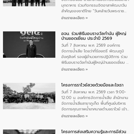
มุกดาหาร ร่วมกิจกรรมจิตอาสาพัฒนาวัน
สําคัญของชาติไทย “วันคล้ายวันพระราช
สมภพ สมเด็จพระนางเจ้าสิริกิติ์พระบรม
อ่านรายละเอียด »
ราชินีนาถ พระบรมราชชนนีพันปีหลวง และ
วันแม่แห่งชาติ 12 สิงหาคม” โดยมีนายชลิต
อจน. ร่วมพิธีมอบรางวัลกำนัน ผู้ใหญ่
ทิพย์คำ รองผู้ว่าราชการจังหวัดมุกดาหาร
บ้านยอดเยี่ยม ประจำปี 2569
เป็นประธานในพิธี ณ เรือนจําชั่วคราวนาโสก
ตําบลนาโสก อําเภอเมืองมุกดาหาร จังหวัด
วันที่ 7 สิงหาคม พ.ศ. 2569 องค์การ
มุกดาหาร โดยในกิจกรรมได้ร่วมปลูกป่า และ
จัดการน้ำเสีย โดยว่าที่ร้อยตรี พัฒนภูมิ
ทําความสะอาดภายในบริเวณ จัดกิจกรรม
อังศุสิงห์ รองผู้อำนวยการปฏิบัติการ ร่วม
เพื่อถวายเป็นพระราชกุศล สมเด็จพระนาง
พิธีมอบรางวัลกำนันผู้ใหญ่บ้านยอดเยี่ยม ณ
เจ้าสิริกิติ์พระบรมราชินีนาถ พระบรมราช
ทำเนียบรัฐบาล โดยมีนายอนุทิน ชาญวีรกูล
อ่านรายละเอียด »
ชนนีพันปีหลวง พร้อมถวายสัจปฏิญาณ
นายกรัฐมนตรีและรัฐมนตรีว่าการกระทรวง
ทำความดีด้วยหัวใจ
มหาดไทย เป็นประธานมอบรางวัลแหนบ
โครงการราไวย์สวยด้วยมือและใจเรา
ทองคำและประกาศเกียรติคุณให้แก่ กำนัน
ผู้ใหญ่บ้านยอดเยี่ยม พร้อมกล่าวชื่นชม ให้
วันที่ 7 สิงหาคม พ.ศ. 2569 เวลา 9:00-
โอวาท และมอบนโยบาย
12:00 น. องค์การจัดการน้ำเสีย สำนักงาน
จัดการน้ำเสียสาขาภูเก็ต พื้นที่ศูนย์บริหาร
จัดการคุณภาพน้ำเทศบาลตำบลราไวย์ เข้า
ร่วมโครงการราไวย์สวยด้วยมือและใจเรา
อ่านรายละเอียด »
โดยมีนายเทมส์ ไกรทัศน์ นายกเทศมนตรี
ตำบลราไวย์ เจ้าหน้าที่เทศบาล ชาวบ้าน
โครงการส่งเสริมความรู้และการมีส่วน
ประชาชน ตัวแทนจากโรงแรมต่างๆ ในเขต