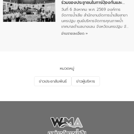
ร่วมของประชาชนในการป้องกันและ
เทศบาลตำบลราไวย์ ศูนย์บริหารจัดการ
แก้ไขปัญหาน้ำเสียอย่างยั่งยืน
คุณภาพน้ำเทศบาลตำบลราไวย์ นำโดยนาย
วันที่ 6 สิงหาคม พ.ศ. 2569 องค์การ
น้อย แก้วเศษ ผู้จัดการสำนักงานจัดการน้ำ
จัดการน้ำเสีย สำนักงานจัดการน้ำเสียสาขา
เสียสาขาภูเก็ต พร้อมด้วยเจ้าหน้าที่ จำนวน
นครปฐม ศูนย์บริหารจัดการคุณภาพน้ำ
5 คน ร่วมทำกิจกรรม ทำความสะอาด
เทศบาลตำบลบางเลน จังหวัดนครปฐม จัด
ชายหาดและแหล่งท่องเที่ยว ณ บริเวณ
กิจกรรมภายใต้โครงการส่งเสริมความรู้และ
อ่านรายละเอียด »
แหลมพรหมเทพ หมู่ที่ 6 ตำบลราไวย์
การมีส่วนร่วมของประชาชนในการป้องกัน
อำเภอเมือง จังหวัดภูเก็ต
และแก้ไขปัญหาน้ำเสียอย่างยั่งยืน ตาม
นโยบาย “มหาดไทย ทำ ทัน ที Action 5
PLUS” โดยจัดอบรมให้ความรู้แก่ประชาชน
และนักเรียน เพื่อส่งเสริมความรู้ด้านการ
จัดการน้ำเสียและสร้างจิตสำนึกในการ
หมวดหมู่
อนุรักษ์สิ่งแวดล้อม ในหัวข้อ “น้ำเสียชุมชน
และการบำบัดน้ำเสียเบื้องต้น” โดยให้ความรู้
ข่าวประชาสัมพันธ์
ข่าวผู้บริหาร
เกี่ยวกับสาเหตุและผลกระทบของน้ำเสีย
แนวทางการลดการเกิดน้ำเสียจากแหล่ง
กำเนิด การบำบัดน้ำเสียเบื้องต้นในครัวเรือน
ณ เทศบาลตำบลบางเลน จังหวัดนครปฐม