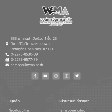
ต่อสิ่งแวดล้อมของ องค์การจัดการน้ำเสีย
(อจน.) มาผสานกับประสบการณ์และ
เทคโนโลยีโครงข่ายน้ำครบวงจรในพื้นที่ EEC
ของอีสท์ วอเตอร์ เพื่อร่วมกันศึกษา
เทคโนโลยีการปรับปรุงคุณภาพน้ำ (Water
Reuse) และพัฒนารูปแบบการดำเนินงาน
ร่วมกับท้องถิ่นให้เกิดระบบบริหารจัดการน้ำ
อย่างเป็นรูปธรรม เพื่อรองรับความต้องการ
333 อาคารเล้าเป้งง้วน 1 ชั้น 23
ใช้น้ำที่พุ่งสูงขึ้นจากการขยายตัวของ
วิภาวดีรังสิต แขวงจอมพล
อุตสาหกรรม นายชีระ วงศบูรณะ ผู้อำนวย
เขตจตุจักร กรุงเทพฯ 10900
การองค์การจัดการน้ำเสีย กล่าวถึงภารกิจ
0-2273-8530-39
หลักของ อจน. ในการพัฒนาระบบบำบัดน้ำ
เสียเมื่อผสานกับความเชี่ยวชาญของอีสท์
0-2273-8577-79
วอเตอร์ จะช่วยขับเคลื่อนการศึกษาทั้งในมิติ
saraban@wma.or.th
ทางเทคนิคและความคุ้มค่าทางเศรษฐกิจ
เพื่อสนับสนุนการพัฒนาเมืองอย่างยั่งยืน
ขณะที่ นายบดินทร์ อุดล กรรมการผู้อำนวย
การใหญ่ อีสท์ วอเตอร์ ย้ำว่า การบริหาร
จัดการน้ำยุคใหม่ต้องมุ่งเน้นความคุ้มค่า
ตลอดระบบ โดยการนำน้ำบำบัดกลับมาใช้ใหม่
จะช่วยลดการพึ่งพาน้ำธรรมชาติและสร้าง
เมนูหลัก
หน่วยงานที่เกียวข้อง
สมดุลทางเศรษฐกิจและสิ่งแวดล้อมได้อย่าง
เป็นรูปธรรม ความร่วมมือระหว่างภาครัฐและ
เกี่ยวกับองค์กร
กระทรวงมหาดไทย
ภาคเอกชนในครั้งนี้ นับเป็นก้าวสำคัญของ