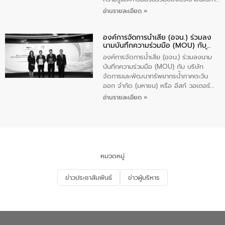
ป้องกันและแก้ไขปัญหาน้ำเสียอย่างยั่งยืน
อ่านรายละเอียด »
ตามนโยบาย “มหาดไทย ทำทันที Action 5
Plus” โดยจัดอบรมให้ความรู้เรื่องน้ำเสีย
องค์การจัดการน้ำเสีย (อจน.) ร่วมลง
ชุมชนและการบำบัดน้ำเสียเบื้องต้น ให้กับ
นามบันทึกความร่วมมือ (MOU) กับ
นักเรียนชั้นประถมศึกษาปีที่ 5 โรงเรียน
บริษัท จัดการและพัฒนาทรัพยากรน้ำ
เทศบาล 1 (พะเยาประชานุกูล) จำนวน 30
องค์การจัดการน้ำเสีย (อจน.) ร่วมลงนาม
ภาคตะวันออก จำกัด (มหาชน) หรือ อีส
คน
บันทึกความร่วมมือ (MOU) กับ บริษัท
ท์ วอเตอร์
จัดการและพัฒนาทรัพยากรน้ำภาคตะวัน
ออก จำกัด (มหาชน) หรือ อีสท์ วอเตอร์
เมื่อวันอังคารที่ 4 สิงหาคม 2569 ณ ห้อง
อ่านรายละเอียด »
อเนกประสงค์ ชั้น 22 อาคารอีสท์วอเตอร์
ในหัวข้อ “การร่วมศึกษาแนวทางการบริหาร
จัดการน้ำเสียและการนำน้ำกลับมาใช้ประโยชน์
ของประเทศไทย” เพื่อยกระดับการบริหาร
จัดการทรัพยากรน้ำ เสริมสร้างความมั่นคง
ด้านน้ำของประเทศ และเตรียมความพร้อม
หมวดหมู่
รองรับการเติบโตของเมือง รวมถึงการ
ลงทุนในอุตสาหกรรมแห่งอนาคต ตลอดจน
ข่าวประชาสัมพันธ์
ข่าวผู้บริหาร
มุ่งตอบโจทย์ความท้าทายจากวิกฤตการ
เปลี่ยนแปลงสภาพภูมิอากาศและความเสี่ยง
ภัยแล้งในระยะยาว การประสานความร่วมมือ
ในครั้งนี้เป็นการดึงจุดแข็งและความ
เชี่ยวชาญด้านระบบบำบัดน้ำเสียที่เป็นมิตร