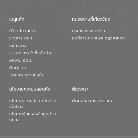
จัดการน้ำยุคใหม่ต้องมุ่งเน้นความคุ้มค่า
ตลอดระบบ โดยการนำน้ำบำบัดกลับมาใช้ใหม่
จะช่วยลดการพึ่งพาน้ำธรรมชาติและสร้าง
เมนูหลัก
หน่วยงานที่เกียวข้อง
สมดุลทางเศรษฐกิจและสิ่งแวดล้อมได้อย่าง
เป็นรูปธรรม ความร่วมมือระหว่างภาครัฐและ
เกี่ยวกับองค์กร
กระทรวงมหาดไทย
ภาคเอกชนในครั้งนี้ นับเป็นก้าวสำคัญของ
องค์การจัดการน้ำเสีย (อจน.) ในการร่วมวาง
ข่าวสาร อจน.
องค์การมหาชนและรัฐวิสาหกิจ
รากฐานโครงสร้างพื้นฐานด้านน้ำของ
สมัครงาน
ประเทศ เพื่อยกระดับประสิทธิภาพการใช้
ข่าวสารการจัดซื้อจัดจ้าง
ทรัพยากรน้ำให้เกิดประโยชน์สูงสุดและเป็นไป
ผลงาน อจน.
ตามมาตรฐานสากล
ติดต่อเรา
รายงานความยั่งยืน
นโยบายความปลอดภัย
ติดต่อเรา
นโยบายความปลอดภัยด้าน
ติดต่อหน่วยงานภายใน
เว็บไซต์
นโยบายคุ้มครองข้อมูลส่วน
บุคคล