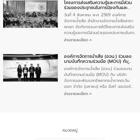
โครงการส่งเสริมความรู้และการมีส่วน
“ชุมชนร่วมใจ น้ำใสยั่งยืน” ได้บรรยายให้
ร่วมของประชาชนในการป้องกันและ
ความรู้เกี่ยวกับการจัดการน้ำเสียและการใช้
แก้ไขปัญหาน้ำเสียอย่างยั่งยืน
ถังดักไขมันให้แก่นักเรียนโรงเรียนวัดบ่อ
วันที่ 4 สิงหาคม พ.ศ. 2569 องค์การ
(นันทวิทยา) เทศบาลนครปากเกร็ด อำเภอ
จัดการน้ำเสีย สำนักงานจัดการน้ำเสียสาขา
ปากเกร็ด จังหวัดนนทบุรี จำนวน 30 คน
พะเยา จัดกิจกรรมภายใต้โครงการส่งเสริม
ความรู้และการมีส่วนร่วมของประชาชนในการ
ป้องกันและแก้ไขปัญหาน้ำเสียอย่างยั่งยืน
อ่านรายละเอียด »
ตามนโยบาย “มหาดไทย ทำทันที Action 5
Plus” โดยจัดอบรมให้ความรู้เรื่องน้ำเสีย
องค์การจัดการน้ำเสีย (อจน.) ร่วมลง
ชุมชนและการบำบัดน้ำเสียเบื้องต้น ให้กับ
นามบันทึกความร่วมมือ (MOU) กับ
นักเรียนชั้นประถมศึกษาปีที่ 5 โรงเรียน
บริษัท จัดการและพัฒนาทรัพยากรน้ำ
เทศบาล 1 (พะเยาประชานุกูล) จำนวน 30
องค์การจัดการน้ำเสีย (อจน.) ร่วมลงนาม
ภาคตะวันออก จำกัด (มหาชน) หรือ อีส
คน
บันทึกความร่วมมือ (MOU) กับ บริษัท
ท์ วอเตอร์
จัดการและพัฒนาทรัพยากรน้ำภาคตะวัน
ออก จำกัด (มหาชน) หรือ อีสท์ วอเตอร์
เมื่อวันอังคารที่ 4 สิงหาคม 2569 ณ ห้อง
อ่านรายละเอียด »
อเนกประสงค์ ชั้น 22 อาคารอีสท์วอเตอร์
ในหัวข้อ “การร่วมศึกษาแนวทางการบริหาร
จัดการน้ำเสียและการนำน้ำกลับมาใช้ประโยชน์
ของประเทศไทย” เพื่อยกระดับการบริหาร
จัดการทรัพยากรน้ำ เสริมสร้างความมั่นคง
ด้านน้ำของประเทศ และเตรียมความพร้อม
หมวดหมู่
รองรับการเติบโตของเมือง รวมถึงการ
ลงทุนในอุตสาหกรรมแห่งอนาคต ตลอดจน