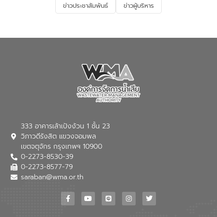
ข่าวประชาสัมพันธ์
ข่าวผู้บริหาร
มุ่งตอบโจทย์ความท้าทายจากวิกฤตการ
เปลี่ยนแปลงสภาพภูมิอากาศและความเสี่ยง
ภัยแล้งในระยะยาว การประสานความร่วมมือ
ในครั้งนี้เป็นการดึงจุดแข็งและความ
เชี่ยวชาญด้านระบบบำบัดน้ำเสียที่เป็นมิตร
ต่อสิ่งแวดล้อมของ องค์การจัดการน้ำเสีย
(อจน.) มาผสานกับประสบการณ์และ
เทคโนโลยีโครงข่ายน้ำครบวงจรในพื้นที่ EEC
ของอีสท์ วอเตอร์ เพื่อร่วมกันศึกษา
เทคโนโลยีการปรับปรุงคุณภาพน้ำ (Water
Reuse) และพัฒนารูปแบบการดำเนินงาน
ร่วมกับท้องถิ่นให้เกิดระบบบริหารจัดการน้ำ
อย่างเป็นรูปธรรม เพื่อรองรับความต้องการ
333 อาคารเล้าเป้งง้วน 1 ชั้น 23
ใช้น้ำที่พุ่งสูงขึ้นจากการขยายตัวของ
วิภาวดีรังสิต แขวงจอมพล
อุตสาหกรรม นายชีระ วงศบูรณะ ผู้อำนวย
เขตจตุจักร กรุงเทพฯ 10900
การองค์การจัดการน้ำเสีย กล่าวถึงภารกิจ
0-2273-8530-39
หลักของ อจน. ในการพัฒนาระบบบำบัดน้ำ
เสียเมื่อผสานกับความเชี่ยวชาญของอีสท์
0-2273-8577-79
วอเตอร์ จะช่วยขับเคลื่อนการศึกษาทั้งในมิติ
saraban@wma.or.th
ทางเทคนิคและความคุ้มค่าทางเศรษฐกิจ
เพื่อสนับสนุนการพัฒนาเมืองอย่างยั่งยืน
ขณะที่ นายบดินทร์ อุดล กรรมการผู้อำนวย
การใหญ่ อีสท์ วอเตอร์ ย้ำว่า การบริหาร